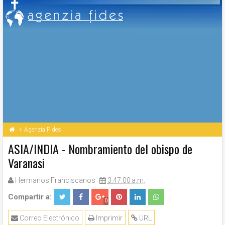
Agenzia Fides
ASIA/INDIA - Nombramiento del obispo de
Varanasi
Hermanos Franciscanos
3:47:00 a.m.
Compartir a:
0
Correo Electrónico
Imprimir
URL