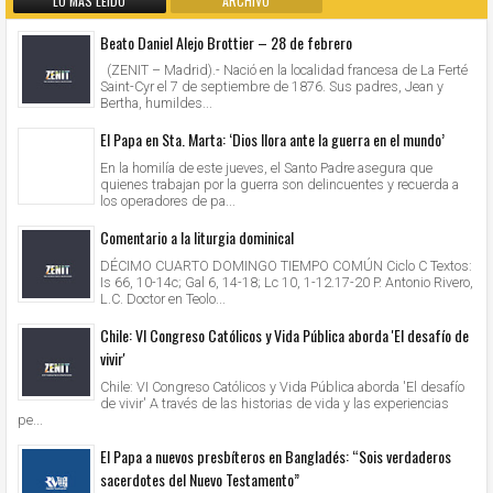
LO MÁS LEIDO
ARCHIVO
Beato Daniel Alejo Brottier – 28 de febrero
(ZENIT – Madrid).- Nació en la localidad francesa de La Ferté
Saint-Cyr el 7 de septiembre de 1876. Sus padres, Jean y
Bertha, humildes...
El Papa en Sta. Marta: ‘Dios llora ante la guerra en el mundo’
En la homilía de este jueves, el Santo Padre asegura que
quienes trabajan por la guerra son delincuentes y recuerda a
los operadores de pa...
Comentario a la liturgia dominical
DÉCIMO CUARTO DOMINGO TIEMPO COMÚN Ciclo C Textos:
Is 66, 10-14c; Gal 6, 14-18; Lc 10, 1-12.17-20 P. Antonio Rivero,
L.C. Doctor en Teolo...
Chile: VI Congreso Católicos y Vida Pública aborda 'El desafío de
vivir'
Chile: VI Congreso Católicos y Vida Pública aborda 'El desafío
de vivir' A través de las historias de vida y las experiencias
pe...
El Papa a nuevos presbíteros en Bangladés: “Sois verdaderos
sacerdotes del Nuevo Testamento”