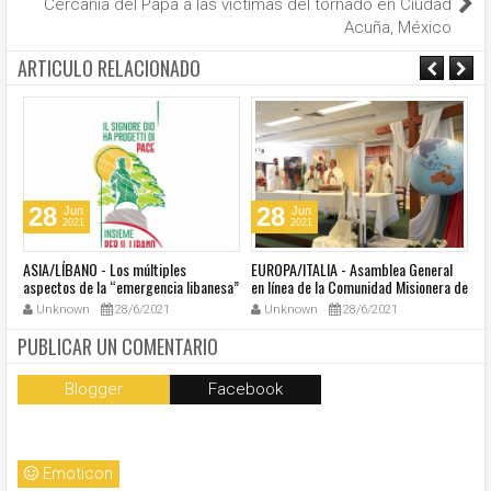
Cercanía del Papa a las víctimas del tornado en Ciudad
Acuña, México
ARTICULO RELACIONADO
28
28
Jun
Jun
2021
2021
ASIA/LÍBANO - Los múltiples
EUROPA/ITALIA - Asamblea General
A
aspectos de la “emergencia libanesa”
en línea de la Comunidad Misionera de
in
al centro de la cumbre eclesial
Villaregia
Unknown
28/6/2021
Unknown
28/6/2021
convocada por el Papa Francisco
PUBLICAR UN COMENTARIO
Blogger
Facebook
Emoticon