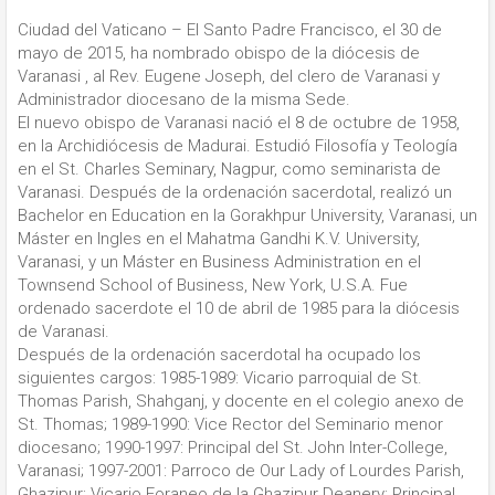
Ciudad del Vaticano – El Santo Padre Francisco, el 30 de
mayo de 2015, ha nombrado obispo de la diócesis de
Varanasi , al Rev. Eugene Joseph, del clero de Varanasi y
Administrador diocesano de la misma Sede.
El nuevo obispo de Varanasi nació el 8 de octubre de 1958,
en la Archidiócesis de Madurai. Estudió Filosofía y Teología
en el St. Charles Seminary, Nagpur, como seminarista de
Varanasi. Después de la ordenación sacerdotal, realizó un
Bachelor en Education en la Gorakhpur University, Varanasi, un
Máster en Ingles en el Mahatma Gandhi K.V. University,
Varanasi, y un Máster en Business Administration en el
Townsend School of Business, New York, U.S.A. Fue
ordenado sacerdote el 10 de abril de 1985 para la diócesis
de Varanasi.
Después de la ordenación sacerdotal ha ocupado los
siguientes cargos: 1985-1989: Vicario parroquial de St.
Thomas Parish, Shahganj, y docente en el colegio anexo de
St. Thomas; 1989-1990: Vice Rector del Seminario menor
diocesano; 1990-1997: Principal del St. John Inter-College,
Varanasi; 1997-2001: Parroco de Our Lady of Lourdes Parish,
Ghazipur; Vicario Foraneo de la Ghazipur Deanery; Principal