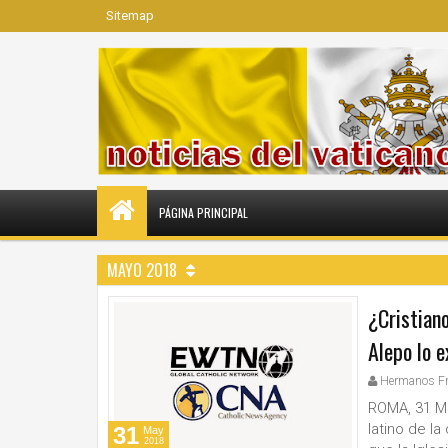
Sitemap
PÁGINA PRINCIPAL
MAYO 2018
¿Cristian
Alepo lo e
Hermanos F
ROMA, 31 Ma
latino de la
31
May
2018