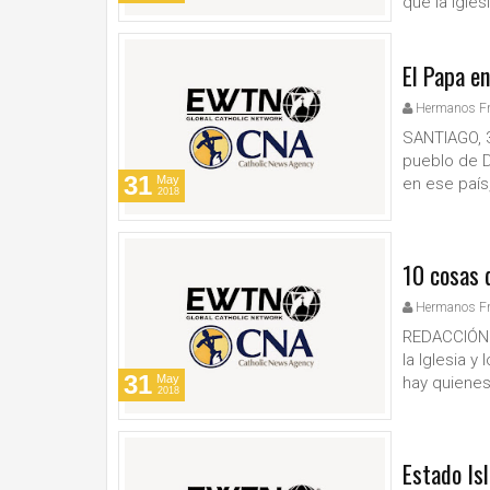
que la Igles
El Papa en
Hermanos F
SANTIAGO, 3
pueblo de D
31
May
en ese país,
2018
10 cosas 
Hermanos F
REDACCIÓN C
la Iglesia y
31
May
hay quienes
2018
Estado Isl