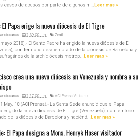
los casos de abusos por parte de algunos m...
Leer mas »
 El Papa erige la nueva diócesis de El Tigre
ranciscanos
7:39:00 a.m.
Zenit
 mayo 2018).- El Santo Padre ha erigido la nueva diócesis de El
zuela), con territorio desmembrado de la diócesis de Barcelona y
sufragánea de la archidiócesis metrop...
Leer mas »
cisco crea una nueva diócesis en Venezuela y nombra a s
bispo
ranciscanos
7:27:00 a.m.
ACI Prensa Vaticano
1 May. 18 (ACI Prensa).- La Santa Sede anunció que el Papa
 erigido la nueva diócesis de El Tigre (Venezuela), con territorio
 de la diócesis de Barcelona y haciénd...
Leer mas »
e: El Papa designa a Mons. Henryk Hoser visitador