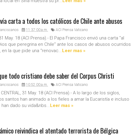
ia local en Siria muestra su pr...
Leer mas »
vía carta a todos los católicos de Chile ante abusos
ranciscanos
11:37:00 a.m.
ACI Prensa Vaticano
1 May. 18 (ACI Prensa).- El Papa Francisco envió una carta "al
ios que peregrina en Chile" ante los casos de abusos ocurridos
 en la que pide una “renovac...
Leer mas »
que todo cristiano debe saber del Corpus Christi
ranciscanos
10:52:00 a.m.
ACI Prensa Vaticano
ENTRAL, 31 May. 18 (ACI Prensa).- A lo largo de los siglos,
 los santos han animado a los fieles a amar la Eucaristía e incluso
 han dado su vida&nbs...
Leer mas »
ámico reivindica el atentado terrorista de Bélgica