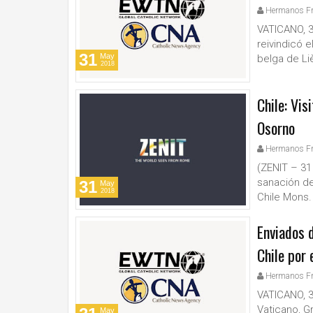
Hermanos F
VATICANO, 31
reivindicó 
31
May
belga de Li
2018
Chile: Vis
Osorno
Hermanos F
(ZENIT – 31
sanación de
31
May
2018
Chile Mons. 
Enviados 
Chile por 
Hermanos F
VATICANO, 31
Vaticano, G
May