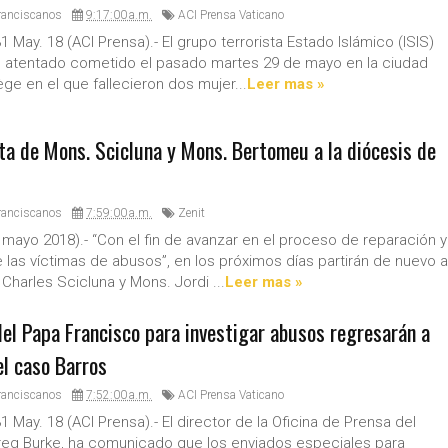
ranciscanos
9:17:00 a.m.
ACI Prensa Vaticano
 May. 18 (ACI Prensa).- El grupo terrorista Estado Islámico (ISIS)
el atentado cometido el pasado martes 29 de mayo en la ciudad
ège en el que fallecieron dos mujer...
Leer mas »
ita de Mons. Scicluna y Mons. Bertomeu a la diócesis de
ranciscanos
7:59:00 a.m.
Zenit
 mayo 2018).- “Con el fin de avanzar en el proceso de reparación y
 las víctimas de abusos”, en los próximos días partirán de nuevo a
Charles Scicluna y Mons. Jordi ...
Leer mas »
del Papa Francisco para investigar abusos regresarán a
el caso Barros
ranciscanos
7:52:00 a.m.
ACI Prensa Vaticano
 May. 18 (ACI Prensa).- El director de la Oficina de Prensa del
reg Burke, ha comunicado que los enviados especiales para