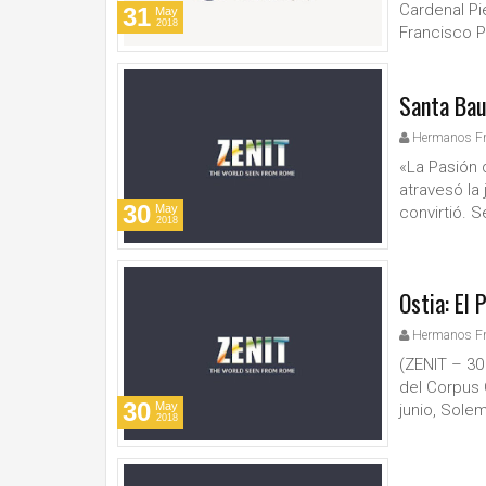
Cardenal Pi
31
May
2018
Francisco P
Santa Bau
Hermanos F
«La Pasión d
atravesó la
30
May
convirtió. S
2018
Ostia: El 
Hermanos F
(ZENIT – 30
del Corpus 
30
May
junio, Sole
2018