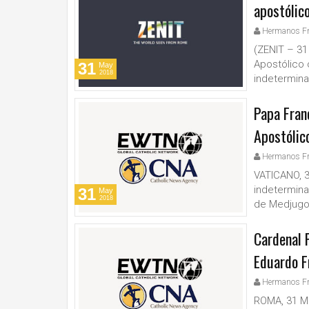
apostólic
Hermanos F
(ZENIT – 31
Apostólico 
31
May
2018
indetermina
Papa Fran
Apostólic
Hermanos F
VATICANO, 3
indetermina
31
May
2018
de Medjugor
Cardenal 
Eduardo F
Hermanos F
ROMA, 31 Ma