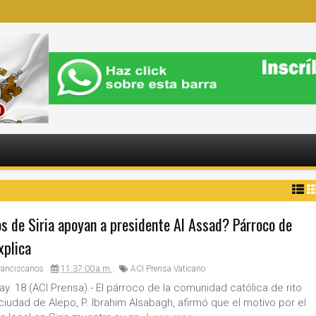
os de Siria apoyan a presidente Al Assad? Párroco de
xplica
ranciscanos
11:37:00 a.m.
ACI Prensa Vaticano
y. 18 (ACI Prensa).- El párroco de la comunidad católica de rito
 ciudad de Alepo, P. Ibrahim Alsabagh, afirmó que el motivo por el