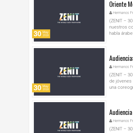
Oriente M
Hermanos F
(ZENIT – 30
nuestros co
30
May
habla árabe
2018
Audiencia
Hermanos F
(ZENIT – 30
de jóvenes 
30
May
una coreogr
2018
Audiencia
Hermanos F
(ZENIT – 30 