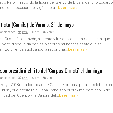
etro Parolin, recordó la figura del Siervo de Dios argentino Eduardo
ironio en ocasión del vigésimo a...
Leer mas »
tista (Camila) de Varano, 31 de mayo
ranciscanos
12:49:00 p.m.
Zenit
e Cristo: única razón, alimento y luz de vida para esta santa, que
 juventud seducida por los placeres mundanos hasta que se
e hizo ofrenda suplicando la reconcilia...
Leer mas »
Papa presidirá el rito del ‘Corpus Christi’ el domingo
ranciscanos
12:49:00 p.m.
Zenit
 Mayo 2018).- La localidad de Ostia se prepara para la celebración
Christi, que presidirá el Papa Francisco el próximo domingo, 3 de
mnidad del Cuerpo y la Sangre del...
Leer mas »