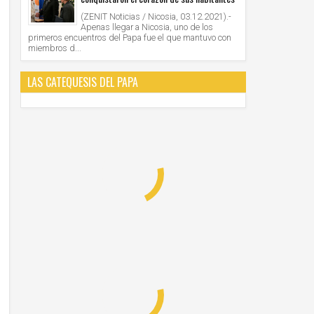
(ZENIT Noticias / Nicosia, 03.12.2021).-
Apenas llegar a Nicosia, uno de los
primeros encuentros del Papa fue el que mantuvo con
miembros d...
LAS CATEQUESIS DEL PAPA