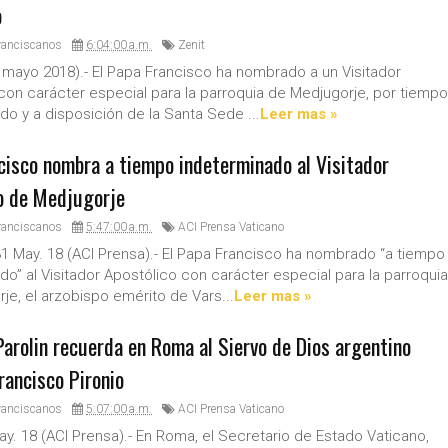
o
ranciscanos
6:04:00 a.m.
Zenit
 mayo 2018).- El Papa Francisco ha nombrado a un Visitador
con carácter especial para la parroquia de Medjugorje, por tiempo
do y a disposición de la Santa Sede ...
Leer mas »
cisco nombra a tiempo indeterminado al Visitador
o de Medjugorje
ranciscanos
5:47:00 a.m.
ACI Prensa Vaticano
1 May. 18 (ACI Prensa).- El Papa Francisco ha nombrado “a tiempo
do” al Visitador Apostólico con carácter especial para la parroquia
je, el arzobispo emérito de Vars...
Leer mas »
Parolin recuerda en Roma al Siervo de Dios argentino
rancisco Pironio
ranciscanos
5:07:00 a.m.
ACI Prensa Vaticano
y. 18 (ACI Prensa).- En Roma, el Secretario de Estado Vaticano,