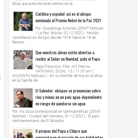
Misa que presidió este viernes en la...
Católico y español: así es el obispo
nominado al Premio Nobel de la Paz 2021
Por: Covadonga Asturias (ZENIT Noticias
/ La Paz, Bolivia, 02.12.2021).- Nicolás
Castellanos es obispo desde 1978. Nació el 18 de
febrero ...
Que nuestras almas estén abiertas a
recibir al Señor en Navidad, pide el Papa
Papa Francisco. Foto: ACI Prensa
VATICANO, 23 Dic. 13 / 11:07 am (
u
ACI/EWTN Noticias ).- En su homilía de hoy en la Misa
en la Capilla de...
El Salvador: obispos se pronuncian sobre
ríos y minas en un país agua-dependiente
en riesgo de quedarse sin agua
Por: Iris Soza (corresponsal en Centroamérica) (ZENIT
Noticias / Ciudad del Vaticano, 01.12.2021).- El país
centroamericano de El Salvador...
6 piropos del Papa a Chipre que
conquistaron el corazón de sus habitantes