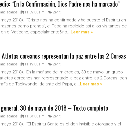
edio: “En la Confirmación, Dios Padre nos ha marcado”
ranciscanos
11:39:00 a.m.
Zenit
 mayo 2018).- “Cristo nos ha confirmado y ha puesto el Espíritu en
razones como prenda”, el Papa ha recibido así a los visitantes de
 en el Vaticano, especialmente&nb...
Leer mas »
: Atletas coreanos representan la paz entre las 2 Coreas
ranciscanos
11:19:00 a.m.
Zenit
 mayo 2018).- En la mañana del miércoles, 30 de mayo, un grupo
atletas coreanos han representado la paz entre las 2 Coreas, con
afía de Taekwondo, delante del Papa, d...
Leer mas »
 general, 30 de mayo de 2018 – Texto completo
ranciscanos
11:04:00 a.m.
Zenit
mayo 2018).- “El Espíritu Santo es el don invisible otorgado y el