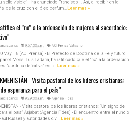
 sello visible” –ha anunciado Francisco–. Así, al recibir en la
ñal de la cruz con el óleo perfum...
Leer mas »
atifica el “no” a la ordenación de mujeres al sacerdocio:
tivo”
ranciscanos
9:57:00 a.m.
ACI Prensa Vaticano
 May. 18 (ACI Prensa).- El Prefecto de Doctrina de la Fe y futuro
añol, Mons. Luis Ladaria, ha ratificado que el “no” a la ordenación
s “doctrina definitiva” en u...
Leer mas »
MENISTÁN - Visita pastoral de los líderes cristianos:
 de esperanza para el país”
ranciscanos
9:29:00 a.m.
Agenzia Fides
NISTÁN - Visita pastoral de los líderes cristianos: “Un signo de
ara el país” Asjabat (Agencia Fides) - El encuentro entre el nuncio
aul Russell y autoridades civi...
Leer mas »