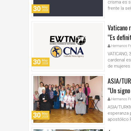
crisma es su
30
May
frente la se
2018
Vaticano r
“Es defini
Hermanos F
VATICANO, 30
cardenal esp
30
May
2018
de mujeres e
ASIA/TURK
“Un signo
Hermanos F
ASIA/TURKME
esperanza p
30
May
2018
apostólico P