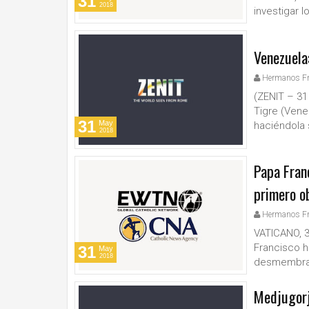
31
2018
investigar 
Venezuela:
Hermanos F
(ZENIT – 31
Tigre (Vene
31
May
haciéndola 
2018
Papa Fran
primero o
Hermanos F
VATICANO, 3
Francisco ha
31
May
2018
desmembrado
Medjugorj