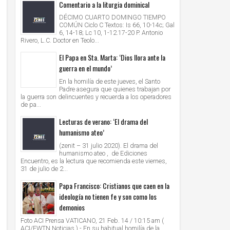
Comentario a la liturgia dominical
DÉCIMO CUARTO DOMINGO TIEMPO
COMÚN Ciclo C Textos: Is 66, 10-14c; Gal
6, 14-18; Lc 10, 1-12.17-20 P. Antonio
Rivero, L.C. Doctor en Teolo...
El Papa en Sta. Marta: ‘Dios llora ante la
guerra en el mundo’
En la homilía de este jueves, el Santo
Padre asegura que quienes trabajan por
la guerra son delincuentes y recuerda a los operadores
de pa...
Lecturas de verano: ‘El drama del
humanismo ateo’
(zenit – 31 julio 2020). El drama del
humanismo ateo , de Ediciones
Encuentro, es la lectura que recomienda este viernes,
31 de julio de 2...
Papa Francisco: Cristianos que caen en la
ideología no tienen fe y son como los
demonios
Foto ACI Prensa VATICANO, 21 Feb. 14 / 10:15 am (
ACI/EWTN Noticias ).- En su habitual homilía de la