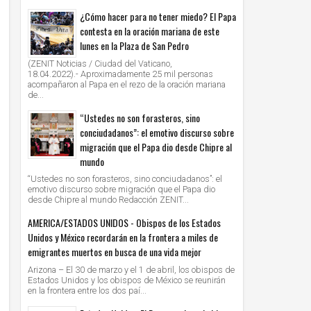
¿Cómo hacer para no tener miedo? El Papa
contesta en la oración mariana de este
lunes en la Plaza de San Pedro
(ZENIT Noticias / Ciudad del Vaticano,
18.04.2022).- Aproximadamente 25 mil personas
acompañaron al Papa en el rezo de la oración mariana
de...
“Ustedes no son forasteros, sino
conciudadanos”: el emotivo discurso sobre
migración que el Papa dio desde Chipre al
mundo
“Ustedes no son forasteros, sino conciudadanos”: el
emotivo discurso sobre migración que el Papa dio
desde Chipre al mundo Redacción ZENIT...
AMERICA/ESTADOS UNIDOS - Obispos de los Estados
Unidos y México recordarán en la frontera a miles de
emigrantes muertos en busca de una vida mejor
Arizona – El 30 de marzo y el 1 de abril, los obispos de
Estados Unidos y los obispos de México se reunirán
en la frontera entre los dos paí...