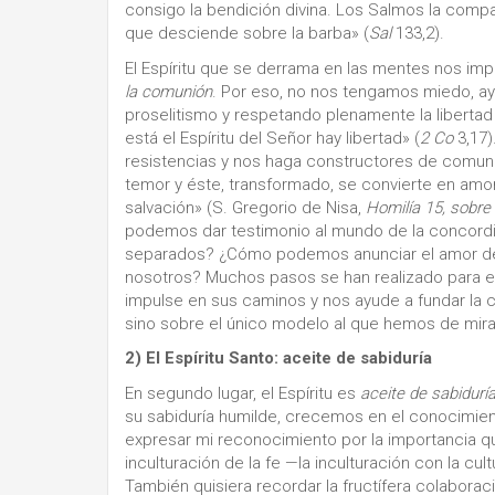
consigo la bendición divina. Los Salmos la com
que desciende sobre la barba» (
Sal
133,2).
El Espíritu que se derrama en las mentes nos imp
la comunión
. Por eso, no nos tengamos miedo, ayu
proselitismo y respetando plenamente la libert
está el Espíritu del Señor hay libertad» (
2 Co
3,17)
resistencias y nos haga constructores de comuni
temor y éste, transformado, se convierte en amo
salvación» (S. Gregorio de Nisa,
Homilía 15, sobre 
podemos dar testimonio al mundo de la concordia
separados? ¿Cómo podemos anunciar el amor de C
nosotros? Muchos pasos se han realizado para e
impulse en sus caminos y nos ayude a fundar la 
sino sobre el único modelo al que hemos de mirar:
2) El Espíritu Santo: aceite de sabiduría
En segundo lugar, el Espíritu es
aceite de sabidurí
su sabiduría humilde, crecemos en el conocimien
expresar mi reconocimiento por la importancia qu
inculturación de la fe —la inculturación con la cul
También quisiera recordar la fructífera colaboraci