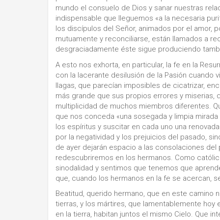
mundo el consuelo de Dios y sanar nuestras rela
indispensable que lleguemos «a la necesaria purif
los discípulos del Señor, animados por el amor, p
mutuamente y reconciliarse, están llamados a re
desgraciadamente éste sigue produciendo también
A esto nos exhorta, en particular, la fe en la Res
con la lacerante desilusión de la Pasión cuando 
llagas, que parecían imposibles de cicatrizar, en
más grande que sus propios errores y miserias, qu
multiplicidad de muchos miembros diferentes. Qu
que nos conceda «una sosegada y limpia mirada de 
los espíritus y suscitar en cada uno una renovada 
por la negatividad y los prejuicios del pasado, sin
de ayer dejarán espacio a las consolaciones del
redescubriremos en los hermanos. Como católico
sinodalidad y sentimos que tenemos que aprend
que, cuando los hermanos en la fe se acercan, se
Beatitud, querido hermano, que en este camino 
tierras, y los mártires, que lamentablemente ho
en la tierra, habitan juntos el mismo Cielo. Que in