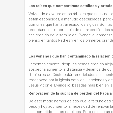
Las raíces que compartimos católicos y ortod
Volviendo a evocar estos árboles que nos vincul
están escondidas, a menudo descuidadas, pero ex
comunes que han atravesado los siglos? Son las 
recordando la importancia de estar «edificados s
han crecido de la semilla del Evangelio, comenza
pienso en tantos Padres y en los primeros grand
Los venenos que han contaminado la relación 
Lamentablemente, después hemos crecido alejado
sospecha aumentó la distancia y dejamos de cult
discípulos de Cristo están «modelados solamente
reconozco por la Iglesia católica— acciones y d
Jesús y con el Evangelio, basadas más bien en l
Renovación de la súplica de perdón del Papa a
De este modo hemos dejado que la fecundidad est
peso y hoy aquí siento la necesidad de renovar l
han cometido tantos católicos. Pero es un gran 