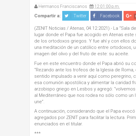
Hermanos Franciscanos
12:01:00 p.m.
Compartir a:
Twitter
Facebook
(ZENIT Noticias / Atenas, 04.12.2021).- La “Sala 
lugar donde el Papa fue acogido en Atenas este s
de los ortodoxos griegos. Y fue ahí y con ellos 
una meditación de un católico entre ortodoxos, u
imagen del olivo y del fruto de este: su aceite.
Fue en este encuentro donde el Papa abrió su cora
“Rezando ante los trofeos de la Iglesia de Roma,
sentido impulsado a venir aquí como peregrino, c
esa comunión apostólica y alimentar la caridad 
arzobispo griego en Lesbos y agregó: “volvemos a 
al Mediterráneo que nos rodea no sólo como un 
une”.
A continuación, considerando que el Papa evocó
agregados por ZENIT para facilitar la lectura. Pri
enunciados en el titular.
***