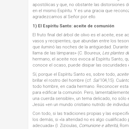
apostólicas y que, no obstante las distorsiones d
en el mismo Espíritu. Y es una gracia que recono
agradezcamos al Señor por ello.
1) El Espíritu Santo: aceite de comunión
El fruto final del árbol de olivo es el aceite, es
vasos y recipientes, que abundan entre los tesor
que iluminó las noches de la antigüedad. Durante m
llama de las lámparas» (C. Boureux,
Les plantes de
hermano, el aceite nos evoca al Espíritu Santo, qu
conoce el ocaso, puede disipar las oscuridades 
Sí, porque el Espíritu Santo es, sobre todo,
aceit
brillar el rostro del hombre (cf.
Sal
104,15). Cuánt
todo hombre, en cada hermano. Reconocer esta c
para edificar la comunión. Pero, lamentablemen
una cuerda sensible», un tema delicado, no sólo 
Jesús «en un mundo cristiano nutrido de individual
Con todo, si las tradiciones propias y las especi
los demás, si «la alteridad no es algo cualificado
adecuada» (I. Zizioulas,
Comunione e alterità
, Rom