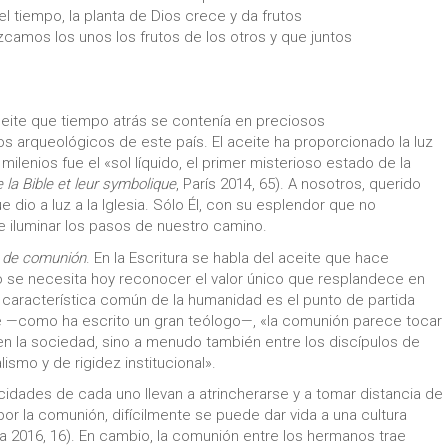
el tiempo, la planta de Dios crece y da frutos
zcamos los unos los frutos de los otros y que juntos
e aceite que tiempo atrás se contenía en preciosos
os arqueológicos de este país. El aceite ha proporcionado la luz
ilenios fue el «sol líquido, el primer misterioso estado de la
 la Bible et leur symbolique
, París 2014, 65). A nosotros, querido
e dio a luz a la Iglesia. Sólo Él, con su esplendor que no
e iluminar los pasos de nuestro camino.
e de comunión
. En la Escritura se habla del aceite que hace
o se necesita hoy reconocer el valor único que resplandece en
aracterística común de la humanidad es el punto de partida
te —como ha escrito un gran teólogo—, «la comunión parece tocar
en la sociedad, sino a menudo también entre los discípulos de
ismo y de rigidez institucional».
ficidades de cada uno llevan a atrincherarse y a tomar distancia de
 por la comunión, difícilmente se puede dar vida a una cultura
a 2016, 16). En cambio, la comunión entre los hermanos trae