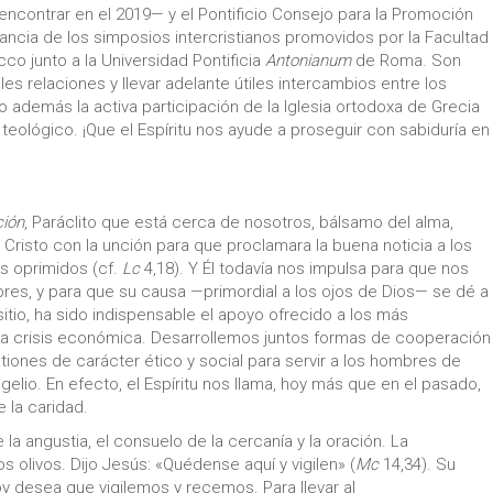
encontrar en el 2019— y el Pontificio Consejo para la Promoción
tancia de los simposios intercristianos promovidos por la Facultad
co junto a la Universidad Pontificia
Antonianum
de Roma. Son
es relaciones y llevar adelante útiles intercambios entre los
demás la activa participación de la Iglesia ortodoxa de Grecia
 teológico. ¡Que el Espíritu nos ayude a proseguir con sabiduría en
ción
, Paráclito que está cerca de nosotros, bálsamo del alma,
Cristo con la unción para que proclamara la buena noticia a los
los oprimidos (cf.
Lc
4,18). Y Él todavía nos impulsa para que nos
es, y para que su causa —primordial a los ojos de Dios— se dé a
itio, ha sido indispensable el apoyo ofrecido a los más
la crisis económica. Desarrollemos juntos formas de cooperación
iones de carácter ético y social para servir a los hombres de
gelio. En efecto, el Espíritu nos llama, hoy más que en el pasado,
 la caridad.
la angustia, el consuelo de la cercanía y la oración. La
s olivos. Dijo Jesús: «Quédense aquí y vigilen» (
Mc
14,34). Su
oy desea que vigilemos y recemos. Para llevar al