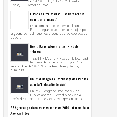
6, 14-18; Lc 10, 1-12.17-20 P. Antonio
Rivero, L.C. Doctor en Teolo...
El Papa en Sta. Marta: ‘Dios llora ante la
guerra en el mundo’
En la homilía de este jueves, el Santo
Padre asegura que quienes trabajan por
la guerra son delincuentes y recuerda a los operadores
de pa...
Beato Daniel Alejo Brottier – 28 de
febrero
(ZENIT – Madrid).- Nació en la localidad
francesa de La Ferté Saint-Cyr el 7 de
septiembre de 1876. Sus padres, Jean y Bertha,
humildes...
Chile: VI Congreso Católicos y Vida Pública
aborda 'El desafío de vivir'
Chile: VI Congreso Católicos y Vida
Pública aborda 'El desafío de vivir' A
través de las historias de vida y las experiencias pe...
26 Agentes pastorales asesinados en 2014. Informe de la
Agencia Fides