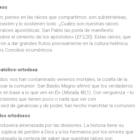
oxos
an, pienso en las raíces que compartimos: son subterráneas,
isten y lo sostienen todo. ¿Cuáles son nuestras raíces
raíces apostólicas. San Pablo las ponía de manifiesto
obre el cimiento de los apóstoles» (
Ef
2,20). Estas raíces, que
ron a dar grandes frutos precisamente en la cultura helénica,
es Concilios ecuménicos.
católico-ortodoxa
s: nos han contaminado venenos mortales, la cizaña de la
ivar la comunión. San Basilio Magno afirmó que los verdaderos
 en base a lo que ven en Él» (
Moralia
, 80,1). Con vergüenza —lo
ecisiones que tienen poco o nada que ver con
a sed de ganancias y de poder, han hecho marchitar la comunión.
 los ortodoxos
uviera amenazada por las divisiones. La historia tiene su
a súplica de perdón a Dios y a los hermanos por los errores que
consuelo la certeza de saber que nuestras raíces son