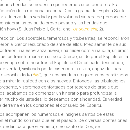
ciones heridas se necesita que recemos unos por otros. Es
icación de la memoria histórica. Con la gracia del Espíritu Santo,
or la fuerza de la verdad y por la voluntad sincera de perdonarse
considerar juntos su doloroso pasado y las heridas que
 hoy» (S. Juan Pablo II, Carta. enc.
Ut unum sint
, 2).
urrección. Los apóstoles, temerosos y titubeantes, se reconciliaron
vieron al Señor resucitado delante de ellos. Precisamente de sus
contraron una esperanza nueva, una misericordia inaudita, un amor
e los transformaría en un solo Cuerpo, unido por el Espíritu en la
e venga sobre nosotros el Espíritu del Crucificado Resucitado,
verdad, vivificada por la misericordia divina, capaz de liberar
disponibilidad» (
ibíd
.); que nos ayude a no quedarnos paralizados
o a mirar la realidad con ojos nuevos. Entonces, las tribulaciones
 presente, y seremos confortados por tesoros de gracia que
s, acabamos de comenzar un itinerario para profundizar la
er mucho de ustedes; lo deseamos con sinceridad. Es verdad
 derrama en los corazones el consuelo del Espíritu.
nos acompañen los numerosos e insignes santos de estas
y en el mundo son más que en el pasado. De diversas confesiones
tercedan para que el Espíritu, óleo santo de Dios, se