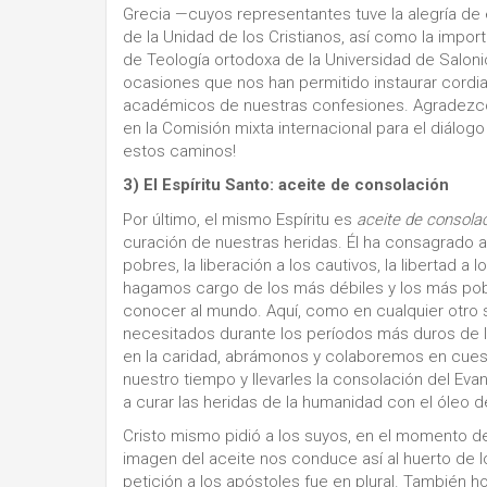
Grecia —cuyos representantes tuve la alegría de 
de la Unidad de los Cristianos, así como la impor
de Teología ortodoxa de la Universidad de Salonic
ocasiones que nos han permitido instaurar cordial
académicos de nuestras confesiones. Agradezco a
en la Comisión mixta internacional para el diálogo
estos caminos!
3) El Espíritu Santo: aceite de consolación
Por último, el mismo Espíritu es
aceite de consola
curación de nuestras heridas. Él ha consagrado a 
pobres, la liberación a los cautivos, la libertad a 
hagamos cargo de los más débiles y los más pobr
conocer al mundo. Aquí, como en cualquier otro s
necesitados durante los períodos más duros de 
en la caridad, abrámonos y colaboremos en cuest
nuestro tiempo y llevarles la consolación del Evan
a curar las heridas de la humanidad con el óleo de
Cristo mismo pidió a los suyos, en el momento de 
imagen del aceite nos conduce así al huerto de lo
petición a los apóstoles fue en plural. También h