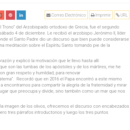
Correo Electrónico
Imprimir
URL
0
del Trono” del Arzobispado ortodoxo de Grecia, fue el segundo
ábado 4 de diciembre. Le recibió el arzobispo Jerónimo II, líder
donde el Santo Padre dio un discurso que bien puede considerarse
na meditación sobre el Espíritu Santo tomando pie de la
zón y explicó la motivación que le llevo hasta allí:
 que son las tumbas de los apóstoles y de los mártires, me he
on gran respeto y humildad, para renovar
fraterna”. Recordó que en 2016 el Papa encontró a este mismo
encontrarnos para compartir la alegría de la fraternidad y mirar
lugar que preocupa y divide, sino también como un mar que nos
 la imagen de los olivos, ofrecemos el discurso con encabezados
mero tres párrafos introductorios y luego los tres puntos