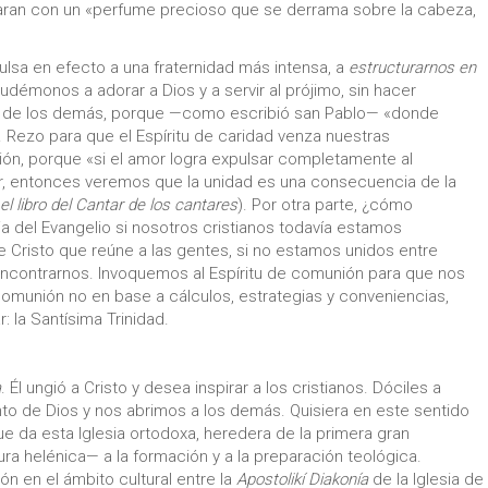
paran con un «perfume precioso que se derrama sobre la cabeza,
ulsa en efecto a una fraternidad más intensa, a
estructurarnos en
démonos a adorar a Dios y a servir al prójimo, sin hacer
ad de los demás, porque —como escribió san Pablo— «donde
. Rezo para que el Espíritu de caridad venza nuestras
ón, porque «si el amor logra expulsar completamente al
r, entonces veremos que la unidad es una consecuencia de la
el libro del Cantar de los cantares
). Por otra parte, ¿cómo
 del Evangelio si nosotros cristianos todavía estamos
risto que reúne a las gentes, si no estamos unidos entre
ncontrarnos. Invoquemos al Espíritu de comunión para que nos
comunión no en base a cálculos, estrategias y conveniencias,
 la Santísima Trinidad.
a
. Él ungió a Cristo y desea inspirar a los cristianos. Dóciles a
to de Dios y nos abrimos a los demás. Quisiera en este sentido
e da esta Iglesia ortodoxa, heredera de la primera gran
tura helénica— a la formación y a la preparación teológica.
ón en el ámbito cultural entre la
Apostolikí Diakonía
de la Iglesia de