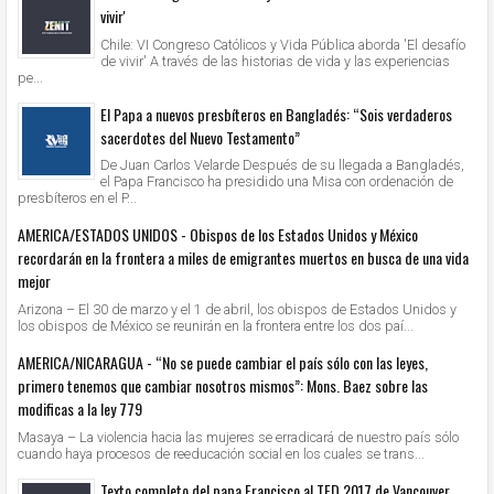
vivir'
Chile: VI Congreso Católicos y Vida Pública aborda 'El desafío
de vivir' A través de las historias de vida y las experiencias
pe...
El Papa a nuevos presbíteros en Bangladés: “Sois verdaderos
sacerdotes del Nuevo Testamento”
De Juan Carlos Velarde Después de su llegada a Bangladés,
el Papa Francisco ha presidido una Misa con ordenación de
presbíteros en el P...
AMERICA/ESTADOS UNIDOS - Obispos de los Estados Unidos y México
recordarán en la frontera a miles de emigrantes muertos en busca de una vida
mejor
Arizona – El 30 de marzo y el 1 de abril, los obispos de Estados Unidos y
los obispos de México se reunirán en la frontera entre los dos paí...
AMERICA/NICARAGUA - “No se puede cambiar el país sólo con las leyes,
primero tenemos que cambiar nosotros mismos”: Mons. Baez sobre las
modificas a la ley 779
Masaya – La violencia hacia las mujeres se erradicará de nuestro país sólo
cuando haya procesos de reeducación social en los cuales se trans...
Texto completo del papa Francisco al TED 2017 de Vancouver