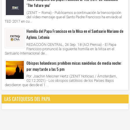
‘The future you’
(ZENIT – Roma).- Publicamos a continuación la transcripción
del vídeo mensaje que el Santo Padre Francisco ha enviado al
TED 2017 en cu...
Homilía del Papa Francisco en la Misa en el Santuario Mariano de
Aglona, Letonia
REDACCIÓN CENTRAL, 24 Sep. 18 (ACI Prensa).- El Papa
Francisco pronunció la siguiente homilía en la Misa en el
Santuario Internacional de...
Obispos holandeses prohíben misas navideñas de media noche:
por muy tarde a las 5 pm
Por: Joachin Meisner Hertz (ZENIT Noticias / Ámsterdam,
02.12.2021).- Los obispos católicos de los Países Bajos
decidieron que desde el 1 ...
LAS CATEQUESIS DEL PAPA