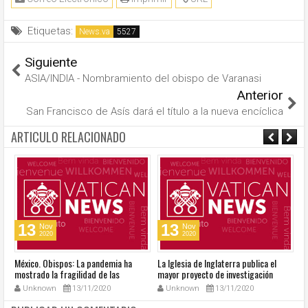
Etiquetas:
News.va
Siguiente
ASIA/INDIA - Nombramiento del obispo de Varanasi
Anterior
San Francisco de Asís dará el título a la nueva encíclica
ARTICULO RELACIONADO
13
13
Nov
Nov
2020
2020
México. Obispos: La pandemia ha
La Iglesia de Inglaterra publica el
40
mostrado la fragilidad de las
mayor proyecto de investigación
R
estructuras del país
sobre sexualidad
su
Unknown
13/11/2020
Unknown
13/11/2020