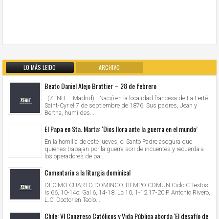
LO MÁS LEIDO
ARCHIVO
Beato Daniel Alejo Brottier – 28 de febrero
(ZENIT – Madrid).- Nació en la localidad francesa de La Ferté
Saint-Cyr el 7 de septiembre de 1876. Sus padres, Jean y
Bertha, humildes...
El Papa en Sta. Marta: ‘Dios llora ante la guerra en el mundo’
En la homilía de este jueves, el Santo Padre asegura que
quienes trabajan por la guerra son delincuentes y recuerda a
los operadores de pa...
Comentario a la liturgia dominical
DÉCIMO CUARTO DOMINGO TIEMPO COMÚN Ciclo C Textos:
Is 66, 10-14c; Gal 6, 14-18; Lc 10, 1-12.17-20 P. Antonio Rivero,
L.C. Doctor en Teolo...
Chile: VI Congreso Católicos y Vida Pública aborda 'El desafío de