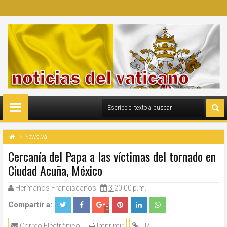
News.va
Cercanía del Papa a las víctimas del tornado en
Ciudad Acuña, México
Hermanos Franciscanos
3:20:00 p.m.
Compartir a:
0
Correo Electrónico
Imprimir
URL