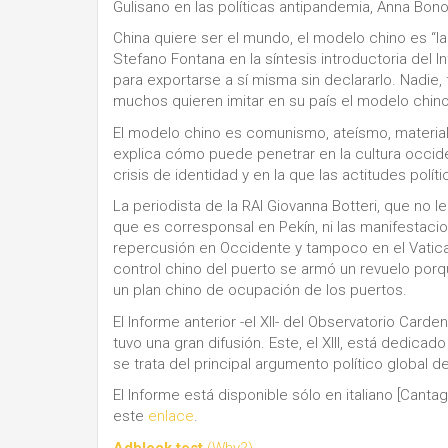
Gulisano en las políticas antipandemia, Anna Bono 
China quiere ser el mundo, el modelo chino es “la
Stefano Fontana en la síntesis introductoria del In
para exportarse a sí misma sin declararlo. Nadie,
muchos quieren imitar en su país el modelo chino
El modelo chino es comunismo, ateísmo, materiali
explica cómo puede penetrar en la cultura occid
crisis de identidad y en la que las actitudes pol
La periodista de la RAI Giovanna Botteri, que no 
que es corresponsal en Pekín, ni las manifestac
repercusión en Occidente y tampoco en el Vatica
control chino del puerto se armó un revuelo porq
un plan chino de ocupación de los puertos.
El Informe anterior -el XII- del Observatorio Car
tuvo una gran difusión. Este, el XIII, está dedic
se trata del principal argumento político global d
El Informe está disponible sólo en italiano [Cantag
este
enlace
.
Adblock test
(Why?)