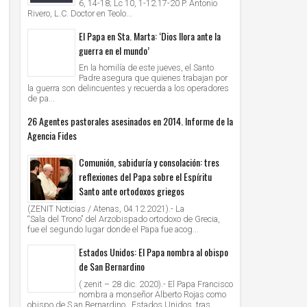
6, 14-18; Lc 10, 1-12.17-20 P. Antonio
Rivero, L.C. Doctor en Teolo...
El Papa en Sta. Marta: ‘Dios llora ante la
guerra en el mundo’
En la homilía de este jueves, el Santo
Padre asegura que quienes trabajan por
la guerra son delincuentes y recuerda a los operadores
de pa...
26 Agentes pastorales asesinados en 2014. Informe de la
Agencia Fides
Comunión, sabiduría y consolación: tres
reflexiones del Papa sobre el Espíritu
Santo ante ortodoxos griegos
(ZENIT Noticias / Atenas, 04.12.2021).- La
“Sala del Trono” del Arzobispado ortodoxo de Grecia,
fue el segundo lugar donde el Papa fue acog...
Estados Unidos: El Papa nombra al obispo
de San Bernardino
( zenit – 28 dic. 2020).- El Papa Francisco
nombra a monseñor Alberto Rojas como
obispo de S an Bernardino , Estados Unidos, tras