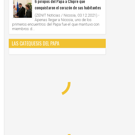
6 piropos del Papa a Chipre que
conquistaron el corazón de sus habitantes
(ZENIT Noticias / Nicosia, 03.12.2021).-
Apenas llegar a Nicosia, uno de los
primeros encuentros del Papa fue el que mantuvo con
miembros d...
LAS CATEQUESIS DEL PAPA