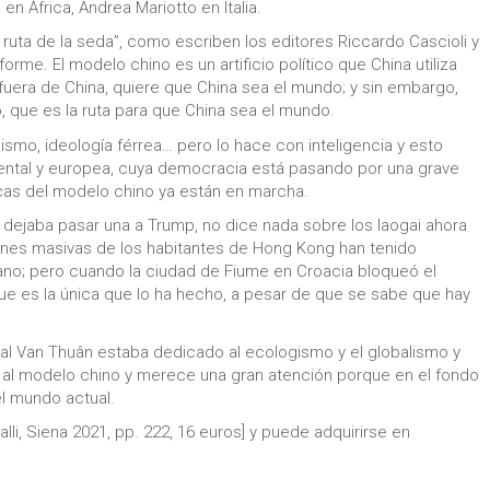
en África, Andrea Mariotto en Italia.
 ruta de la seda”, como escriben los editores Riccardo Cascioli y
forme. El modelo chino es un artificio político que China utiliza
 fuera de China, quiere que China sea el mundo; y sin embargo,
, que es la ruta para que China sea el mundo.
smo, ideología férrea… pero lo hace con inteligencia y esto
ental y europea, cuya democracia está pasando por una grave
íticas del modelo chino ya están en marcha.
le dejaba pasar una a Trump, no dice nada sobre los laogai ahora
iones masivas de los habitantes de Hong Kong han tenido
no; pero cuando la ciudad de Fiume en Croacia bloqueó el
ue es la única que lo ha hecho, a pesar de que se sabe que hay
denal Van Thuân estaba dedicado al ecologismo y el globalismo y
ado al modelo chino y merece una gran atención porque en el fondo
el mundo actual.
alli, Siena 2021, pp. 222, 16 euros] y puede adquirirse en