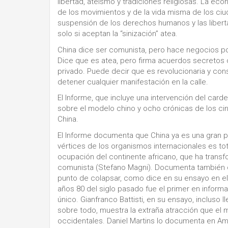
libertad, ateísmo y tradiciones religiosas. La eco
de los movimientos y de la vida misma de los ciuda
suspensión de los derechos humanos y las libertad
solo si aceptan la “sinización” atea.
China dice ser comunista, pero hace negocios p
Dice que es atea, pero firma acuerdos secretos co
privado. Puede decir que es revolucionaria y cons
detener cualquier manifestación en la calle.
El Informe, que incluye una intervención del ca
sobre el modelo chino y ocho crónicas de los ci
China.
El Informe documenta que China ya es una gran po
vértices de los organismos internacionales es to
ocupación del continente africano, que ha transfo
comunista (Stefano Magni). Documenta también qu
punto de colapsar, como dice en su ensayo en el
años 80 del siglo pasado fue el primer en informar
único. Gianfranco Battisti, en su ensayo, incluso 
sobre todo, muestra la extraña atracción que el m
occidentales. Daniel Martins lo documenta en Amé