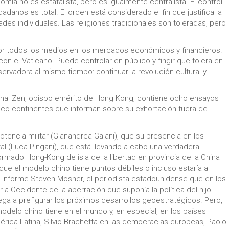
nomía no es estatalista, pero es igualmente centralista. El control
danos es total. El orden está considerado el fin que justifica la
es individuales. Las religiones tradicionales son toleradas, pero
or todos los medios en los mercados económicos y financieros.
n el Vaticano. Puede controlar en público y fingir que tolera en
ervadora al mismo tiempo: continuar la revolución cultural y
rdenal Zen, obispo emérito de Hong Kong, contiene ocho ensayos
nco continentes que informan sobre su exhortación fuera de
tencia militar (Gianandrea Gaiani), que su presencia en los
tal (Luca Pingani), que está llevando a cabo una verdadera
rmado Hong-Kong de isla de la libertad en provincia de la China
e el modelo chino tiene puntos débiles o incluso estaría a
 Informe Steven Mosher, el periodista estadounidense que en los
 a Occidente de la aberración que suponía la política del hijo
llega a prefigurar los próximos desarrollos geoestratégicos. Pero,
odelo chino tiene en el mundo y, en especial, en los países
rica Latina, Silvio Brachetta en las democracias europeas, Paolo