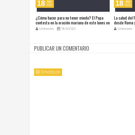
18
18
Abr
Abr
2022
2022
ública de Grecia
¿Cómo hacer para no tener miedo? El Papa
La salud del
omáticas
contesta en la oración mariana de este lunes en
desde Roma y
la Plaza de San Pedro
noticias en a
Unknown
18/4/2022
Unknown
PUBLICAR UN COMENTARIO
Emoticon