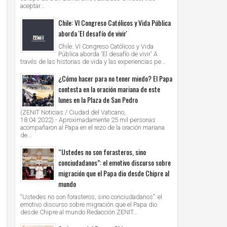
aceptar...
Chile: VI Congreso Católicos y Vida Pública
aborda 'El desafío de vivir'
Chile: VI Congreso Católicos y Vida
Pública aborda 'El desafío de vivir' A
través de las historias de vida y las experiencias pe...
¿Cómo hacer para no tener miedo? El Papa
contesta en la oración mariana de este
lunes en la Plaza de San Pedro
(ZENIT Noticias / Ciudad del Vaticano,
18.04.2022).- Aproximadamente 25 mil personas
acompañaron al Papa en el rezo de la oración mariana
de...
“Ustedes no son forasteros, sino
conciudadanos”: el emotivo discurso sobre
migración que el Papa dio desde Chipre al
mundo
“Ustedes no son forasteros, sino conciudadanos”: el
emotivo discurso sobre migración que el Papa dio
desde Chipre al mundo Redacción ZENIT...