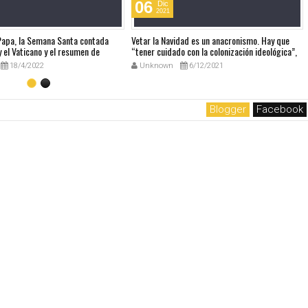
06
Dic
2021
 Papa, la Semana Santa contada
Vetar la Navidad es un anacronismo. Hay que
 el Vaticano y el resumen de
“tener cuidado con la colonización ideológica”,
udio
dice el Papa sobre el Manual europeo que
18/4/2022
Unknown
6/12/2021
prohibía la Navidad
Blogger
Facebook