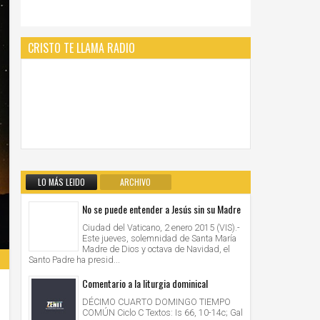
CRISTO TE LLAMA RADIO
LO MÁS LEIDO
ARCHIVO
No se puede entender a Jesús sin su Madre
Ciudad del Vaticano, 2 enero 2015 (VIS).-
Este jueves, solemnidad de Santa María
Madre de Dios y octava de Navidad, el
Santo Padre ha presid...
Comentario a la liturgia dominical
DÉCIMO CUARTO DOMINGO TIEMPO
COMÚN Ciclo C Textos: Is 66, 10-14c; Gal