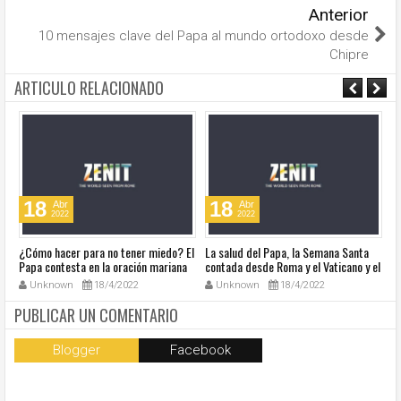
Anterior
10 mensajes clave del Papa al mundo ortodoxo desde
Chipre
ARTICULO RELACIONADO
18
18
Abr
Abr
2022
2022
¿Cómo hacer para no tener miedo? El
La salud del Papa, la Semana Santa
Ve
Papa contesta en la oración mariana
contada desde Roma y el Vaticano y el
Ha
de este lunes en la Plaza de San
resumen de noticias en audio
co
Unknown
18/4/2022
Unknown
18/4/2022
Pedro
so
la
PUBLICAR UN COMENTARIO
Blogger
Facebook