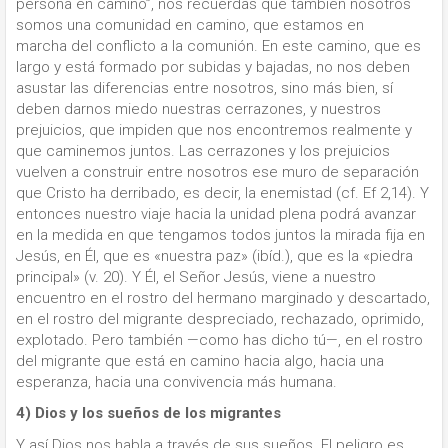
persona en camino”, nos recuerdas que también nosotros
somos una comunidad en camino, que estamos en
marcha del conflicto a la comunión. En este camino, que es
largo y está formado por subidas y bajadas, no nos deben
asustar las diferencias entre nosotros, sino más bien, sí
deben darnos miedo nuestras cerrazones, y nuestros
prejuicios, que impiden que nos encontremos realmente y
que caminemos juntos. Las cerrazones y los prejuicios
vuelven a construir entre nosotros ese muro de separación
que Cristo ha derribado, es decir, la enemistad (cf. Ef 2,14). Y
entonces nuestro viaje hacia la unidad plena podrá avanzar
en la medida en que tengamos todos juntos la mirada fija en
Jesús, en Él, que es «nuestra paz» (ibíd.), que es la «piedra
principal» (v. 20). Y Él, el Señor Jesús, viene a nuestro
encuentro en el rostro del hermano marginado y descartado,
en el rostro del migrante despreciado, rechazado, oprimido,
explotado. Pero también —como has dicho tú—, en el rostro
del migrante que está en camino hacia algo, hacia una
esperanza, hacia una convivencia más humana.
4) Dios y los sueños de los migrantes
Y así Dios nos habla a través de sus sueños. El peligro es