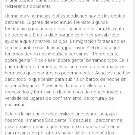
Migrantes, los “campos de concentración” y la cultura de la
indiferencia occidental
Hermanos y hermanas: está sucediendo hoy, en las costas
cercanas. Lugares de esclavitud. He visto algunos
testimonios grabados de eso: lugares de tortura, de venta
de personas. Esto lo digo porque es mi responsabilidad
ayudar a que abramos los ojos. La migración forzada no es
una costumbre casi turística, ¡por favor! Y el pecado que
tenemos dentro nos impulsa a pensar así: “Pobre gente,
pobre gente”. Y con ese “pobre gente” borramos todo. Es la
guerra de este momento, es el sufrimiento de hermanos y
hermanas que nosotros no podemos callar. Aquellos que han
dado todo lo que tenían para subir a un barco, de noche sin
saber si llegarían. Y después, tantos de ellos son
rechazados y terminan en los campos de concentración,
verdaderos lugares de confinamiento, de tortura y de
esclavitud.
Esta es la historia de esta civilización desarrollada, que
nosotros llamamos Occidente. Y después —perdónenme,
pero quisiera decir lo que tengo en el corazón, al menos
para rezar unos por otros y hacer algo—, después los