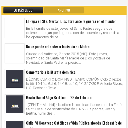
LO MÁS LEIDO
ARCHIVO
El Papa en Sta. Marta: ‘Dios llora ante la guerra en el mundo’
En la homilía de este jueves, el Santo Padre asegura que
quienes trabajan por la guerra son delincuentes y recuerda a
los operadores de pa...
No se puede entender a Jesús sin su Madre
Ciudad del Vaticano, 2 enero 2015 (VIS).-Este jueves,
solemnidad de Santa María Madre de Dios y octava de
Navidad, el Santo Padre ha presid...
Comentario a la liturgia dominical
DÉCIMO CUARTO DOMINGO TIEMPO COMÚN Ciclo C Textos:
Is 66, 10-14c; Gal 6, 14-18; Lc 10, 1-12.17-20 P. Antonio Rivero,
L.C. Doctor en Teolo...
Beato Daniel Alejo Brottier – 28 de febrero
(ZENIT – Madrid).- Nació en la localidad francesa de La Ferté
Saint-Cyr el 7 de septiembre de 1876. Sus padres, Jean y
Bertha, humildes...
Chile: VI Congreso Católicos y Vida Pública aborda 'El desafío de