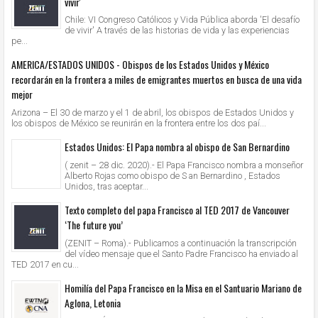
vivir'
Chile: VI Congreso Católicos y Vida Pública aborda 'El desafío
de vivir' A través de las historias de vida y las experiencias
pe...
AMERICA/ESTADOS UNIDOS - Obispos de los Estados Unidos y México
recordarán en la frontera a miles de emigrantes muertos en busca de una vida
mejor
Arizona – El 30 de marzo y el 1 de abril, los obispos de Estados Unidos y
los obispos de México se reunirán en la frontera entre los dos paí...
Estados Unidos: El Papa nombra al obispo de San Bernardino
( zenit – 28 dic. 2020).- El Papa Francisco nombra a monseñor
Alberto Rojas como obispo de S an Bernardino , Estados
Unidos, tras aceptar...
Texto completo del papa Francisco al TED 2017 de Vancouver
‘The future you’
(ZENIT – Roma).- Publicamos a continuación la transcripción
del vídeo mensaje que el Santo Padre Francisco ha enviado al
TED 2017 en cu...
Homilía del Papa Francisco en la Misa en el Santuario Mariano de
Aglona, Letonia