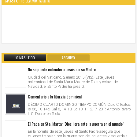
CRISTO TE LLAMA RADIO
LO MÁS LEIDO
ARCHIVO
No se puede entender a Jesús sin su Madre
Ciudad del Vaticano, 2 enero 2015 (VIS).-Este jueves,
solemnidad de Santa María Madre de Dios y octava de
Navidad, el Santo Padre ha presid...
Comentario a la liturgia dominical
DÉCIMO CUARTO DOMINGO TIEMPO COMÚN Ciclo C Textos:
Is 66, 10-14c; Gal 6, 14-18; Lc 10, 1-12.17-20 P. Antonio Rivero,
L.C. Doctor en Teolo...
El Papa en Sta. Marta: ‘Dios llora ante la guerra en el mundo’
En la homilía de este jueves, el Santo Padre asegura que
quienes trabajan por la guerra son delincuentes y recuerda a