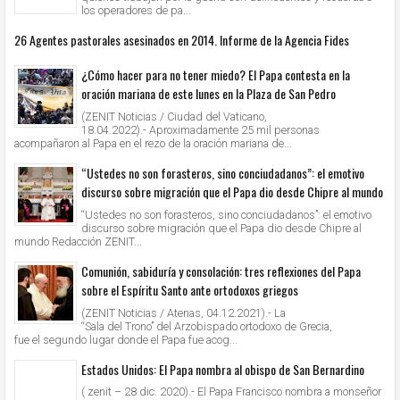
los operadores de pa...
26 Agentes pastorales asesinados en 2014. Informe de la Agencia Fides
¿Cómo hacer para no tener miedo? El Papa contesta en la
oración mariana de este lunes en la Plaza de San Pedro
(ZENIT Noticias / Ciudad del Vaticano,
18.04.2022).- Aproximadamente 25 mil personas
acompañaron al Papa en el rezo de la oración mariana de...
“Ustedes no son forasteros, sino conciudadanos”: el emotivo
discurso sobre migración que el Papa dio desde Chipre al mundo
“Ustedes no son forasteros, sino conciudadanos”: el emotivo
discurso sobre migración que el Papa dio desde Chipre al
mundo Redacción ZENIT...
Comunión, sabiduría y consolación: tres reflexiones del Papa
sobre el Espíritu Santo ante ortodoxos griegos
(ZENIT Noticias / Atenas, 04.12.2021).- La
“Sala del Trono” del Arzobispado ortodoxo de Grecia,
fue el segundo lugar donde el Papa fue acog...
Estados Unidos: El Papa nombra al obispo de San Bernardino
( zenit – 28 dic. 2020).- El Papa Francisco nombra a monseñor