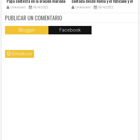
Papa contesta en la oración mariana
contada desde Roma y el Vaticano y el
Ha
de este lunes en la Plaza de San
resumen de noticias en audio
co
Unknown
18/4/2022
Unknown
18/4/2022
Pedro
so
la
PUBLICAR UN COMENTARIO
Blogger
Facebook
Emoticon