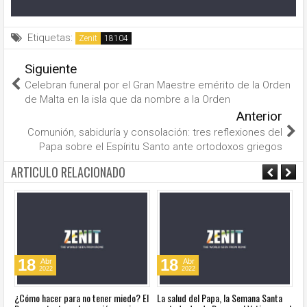
Etiquetas:
Zenit
Siguiente
Celebran funeral por el Gran Maestre emérito de la Orden
de Malta en la isla que da nombre a la Orden
Anterior
Comunión, sabiduría y consolación: tres reflexiones del
Papa sobre el Espíritu Santo ante ortodoxos griegos
ARTICULO RELACIONADO
18
18
Abr
Abr
2022
2022
re
¿Cómo hacer para no tener miedo? El
La salud del Papa, la Semana Santa
Ve