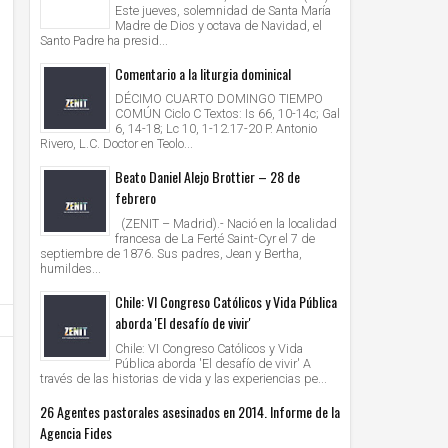
Este jueves, solemnidad de Santa María
Madre de Dios y octava de Navidad, el
Santo Padre ha presid...
Comentario a la liturgia dominical
DÉCIMO CUARTO DOMINGO TIEMPO
COMÚN Ciclo C Textos: Is 66, 10-14c; Gal
6, 14-18; Lc 10, 1-12.17-20 P. Antonio
Rivero, L.C. Doctor en Teolo...
Beato Daniel Alejo Brottier – 28 de
febrero
(ZENIT – Madrid).- Nació en la localidad
francesa de La Ferté Saint-Cyr el 7 de
septiembre de 1876. Sus padres, Jean y Bertha,
humildes...
Chile: VI Congreso Católicos y Vida Pública
aborda 'El desafío de vivir'
Chile: VI Congreso Católicos y Vida
Pública aborda 'El desafío de vivir' A
través de las historias de vida y las experiencias pe...
26 Agentes pastorales asesinados en 2014. Informe de la
Agencia Fides