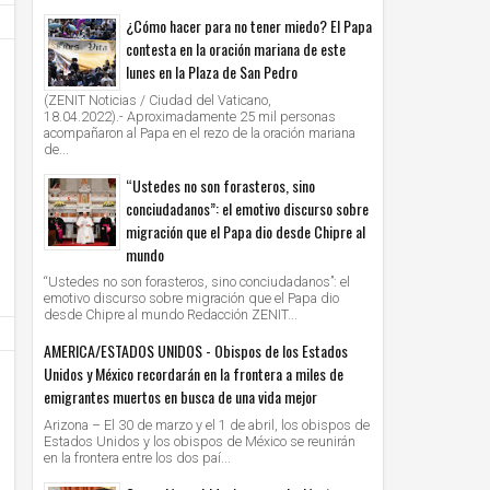
¿Cómo hacer para no tener miedo? El Papa
contesta en la oración mariana de este
lunes en la Plaza de San Pedro
(ZENIT Noticias / Ciudad del Vaticano,
18.04.2022).- Aproximadamente 25 mil personas
acompañaron al Papa en el rezo de la oración mariana
de...
13
13
Nov
Nov
2020
2020
“Ustedes no son forasteros, sino
conciudadanos”: el emotivo discurso sobre
Venezuela: aumentan las vocaciones
Fratelli tutti. La Diócesis de Roma 
migración que el Papa dio desde Chipre al
sacerdotales en tiempos difíciles
sobre la Encíclica del Papa
mundo
Unknown
13/11/2020
Unknown
13/11/2020
“Ustedes no son forasteros, sino conciudadanos”: el
emotivo discurso sobre migración que el Papa dio
desde Chipre al mundo Redacción ZENIT...
AMERICA/ESTADOS UNIDOS - Obispos de los Estados
Unidos y México recordarán en la frontera a miles de
emigrantes muertos en busca de una vida mejor
Arizona – El 30 de marzo y el 1 de abril, los obispos de
Estados Unidos y los obispos de México se reunirán
en la frontera entre los dos paí...