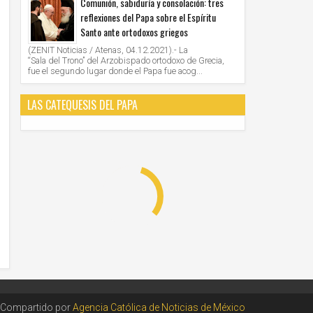
Comunión, sabiduría y consolación: tres
reflexiones del Papa sobre el Espíritu
Santo ante ortodoxos griegos
(ZENIT Noticias / Atenas, 04.12.2021).- La
“Sala del Trono” del Arzobispado ortodoxo de Grecia,
fue el segundo lugar donde el Papa fue acog...
LAS CATEQUESIS DEL PAPA
Compartido por
Agencia Católica de Noticias de México