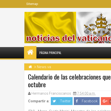
Sitemap
PÁGINA PRINCIPAL
News.va
Calendario de las celebraciones que
octubre
Hermanos Franciscanos
7:54:00 a.m.
Compartir a:
Twitter
Facebook