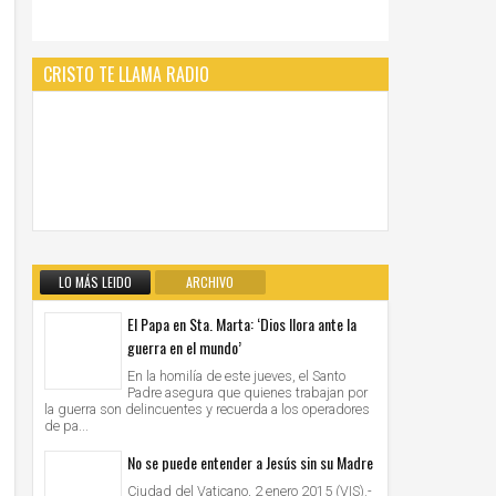
CRISTO TE LLAMA RADIO
LO MÁS LEIDO
ARCHIVO
El Papa en Sta. Marta: ‘Dios llora ante la
guerra en el mundo’
En la homilía de este jueves, el Santo
Padre asegura que quienes trabajan por
la guerra son delincuentes y recuerda a los operadores
de pa...
No se puede entender a Jesús sin su Madre
Ciudad del Vaticano, 2 enero 2015 (VIS).-