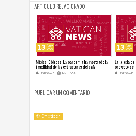
ARTICULO RELACIONADO
13
13
Nov
Nov
2020
2020
go del Tiempo
México. Obispos: La pandemia ha mostrado la
La Iglesia de
tros talentos
fragilidad de las estructuras del país
proyecto de i
Unknown
13/11/2020
Unknown
PUBLICAR UN COMENTARIO
Emoticon