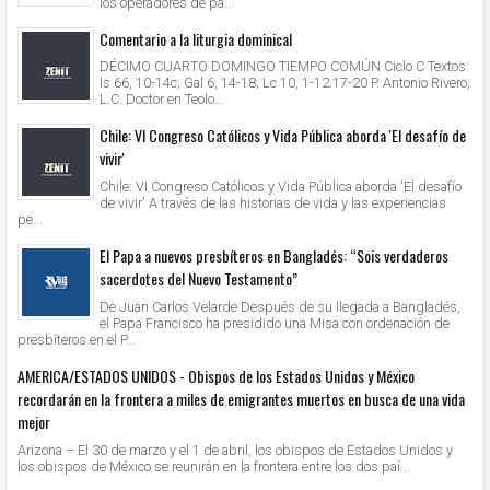
los operadores de pa...
Comentario a la liturgia dominical
DÉCIMO CUARTO DOMINGO TIEMPO COMÚN Ciclo C Textos:
Is 66, 10-14c; Gal 6, 14-18; Lc 10, 1-12.17-20 P. Antonio Rivero,
L.C. Doctor en Teolo...
Chile: VI Congreso Católicos y Vida Pública aborda 'El desafío de
vivir'
Chile: VI Congreso Católicos y Vida Pública aborda 'El desafío
de vivir' A través de las historias de vida y las experiencias
pe...
El Papa a nuevos presbíteros en Bangladés: “Sois verdaderos
sacerdotes del Nuevo Testamento”
De Juan Carlos Velarde Después de su llegada a Bangladés,
el Papa Francisco ha presidido una Misa con ordenación de
presbíteros en el P...
AMERICA/ESTADOS UNIDOS - Obispos de los Estados Unidos y México
recordarán en la frontera a miles de emigrantes muertos en busca de una vida
mejor
Arizona – El 30 de marzo y el 1 de abril, los obispos de Estados Unidos y
los obispos de México se reunirán en la frontera entre los dos paí...