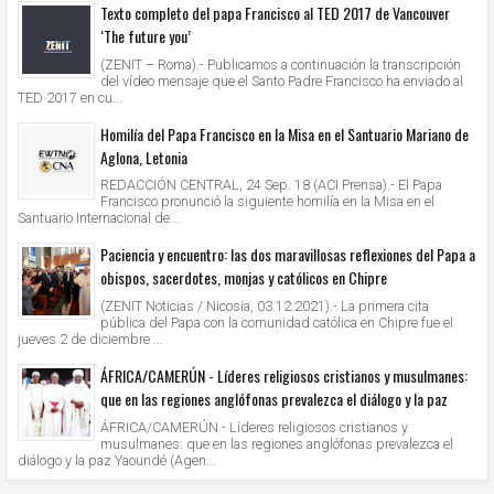
Texto completo del papa Francisco al TED 2017 de Vancouver
‘The future you’
(ZENIT – Roma).- Publicamos a continuación la transcripción
del vídeo mensaje que el Santo Padre Francisco ha enviado al
TED 2017 en cu...
Homilía del Papa Francisco en la Misa en el Santuario Mariano de
Aglona, Letonia
REDACCIÓN CENTRAL, 24 Sep. 18 (ACI Prensa).- El Papa
Francisco pronunció la siguiente homilía en la Misa en el
Santuario Internacional de...
Paciencia y encuentro: las dos maravillosas reflexiones del Papa a
obispos, sacerdotes, monjas y católicos en Chipre
(ZENIT Noticias / Nicosia, 03.12.2021).- La primera cita
pública del Papa con la comunidad católica en Chipre fue el
jueves 2 de diciembre ...
ÁFRICA/CAMERÚN - Líderes religiosos cristianos y musulmanes:
que en las regiones anglófonas prevalezca el diálogo y la paz
ÁFRICA/CAMERÚN - Líderes religiosos cristianos y
musulmanes: que en las regiones anglófonas prevalezca el
diálogo y la paz Yaoundé (Agen...