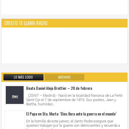
CRISTO TE LLAMA RADIO
LO MÁS LEIDO
ARCHIVO
Beato Daniel Alejo Brottier – 28 de febrero
(ZENIT – Madrid).- Nació en la localidad francesa de La Ferté
Saint-Cyr el 7 de septiembre de 1876. Sus padres, Jean y
Bertha, humildes...
El Papa en Sta. Marta: ‘Dios llora ante la guerra en el mundo’
En la homilía de este jueves, el Santo Padre asegura que
quienes trabajan por la guerra son delincuentes y recuerda a