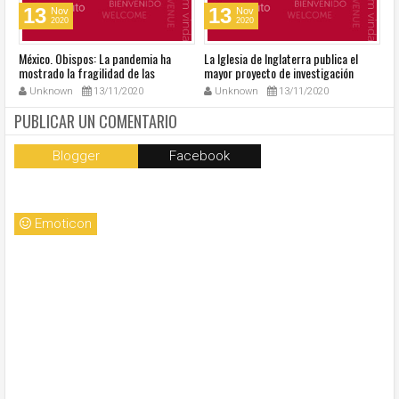
13
13
Nov
Nov
2020
2020
México. Obispos: La pandemia ha
La Iglesia de Inglaterra publica el
40
mostrado la fragilidad de las
mayor proyecto de investigación
R
estructuras del país
sobre sexualidad
su
Unknown
13/11/2020
Unknown
13/11/2020
PUBLICAR UN COMENTARIO
Blogger
Facebook
Emoticon