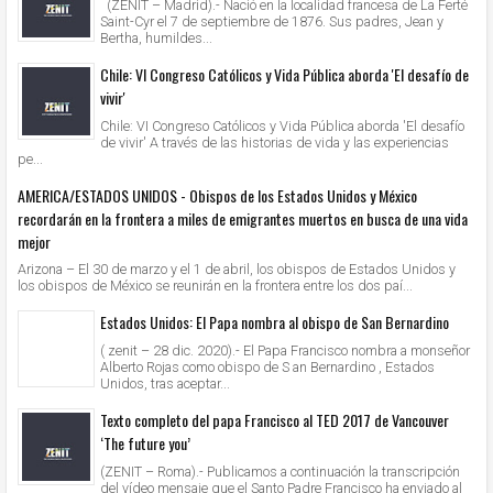
(ZENIT – Madrid).- Nació en la localidad francesa de La Ferté
Saint-Cyr el 7 de septiembre de 1876. Sus padres, Jean y
Bertha, humildes...
Chile: VI Congreso Católicos y Vida Pública aborda 'El desafío de
vivir'
Chile: VI Congreso Católicos y Vida Pública aborda 'El desafío
de vivir' A través de las historias de vida y las experiencias
pe...
AMERICA/ESTADOS UNIDOS - Obispos de los Estados Unidos y México
recordarán en la frontera a miles de emigrantes muertos en busca de una vida
mejor
Arizona – El 30 de marzo y el 1 de abril, los obispos de Estados Unidos y
los obispos de México se reunirán en la frontera entre los dos paí...
Estados Unidos: El Papa nombra al obispo de San Bernardino
( zenit – 28 dic. 2020).- El Papa Francisco nombra a monseñor
Alberto Rojas como obispo de S an Bernardino , Estados
Unidos, tras aceptar...
Texto completo del papa Francisco al TED 2017 de Vancouver
‘The future you’
(ZENIT – Roma).- Publicamos a continuación la transcripción
del vídeo mensaje que el Santo Padre Francisco ha enviado al