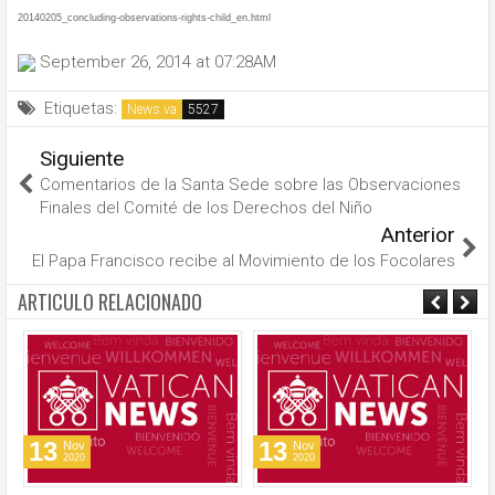
20140205_concluding-observations-rights-child_en.html
September 26, 2014 at 07:28AM
Etiquetas:
News.va
Siguiente
Comentarios de la Santa Sede sobre las Observaciones
Finales del Comité de los Derechos del Niño
Anterior
El Papa Francisco recibe al Movimiento de los Focolares
ARTICULO RELACIONADO
13
13
Nov
Nov
2020
2020