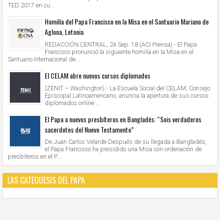
TED 2017 en cu...
Homilía del Papa Francisco en la Misa en el Santuario Mariano de
Aglona, Letonia
REDACCIÓN CENTRAL, 24 Sep. 18 (ACI Prensa).- El Papa
Francisco pronunció la siguiente homilía en la Misa en el
Santuario Internacional de...
El CELAM abre nuevos cursos diplomados
(ZENIT – Washington).- La Escuela Social del CELAM, Consejo
Episcopal Latinoamericano, anuncia la apertura de sus cursos
diplomados online ...
El Papa a nuevos presbíteros en Bangladés: “Sois verdaderos
sacerdotes del Nuevo Testamento”
De Juan Carlos Velarde Después de su llegada a Bangladés,
el Papa Francisco ha presidido una Misa con ordenación de
presbíteros en el P...
LAS CATEQUESIS DEL PAPA