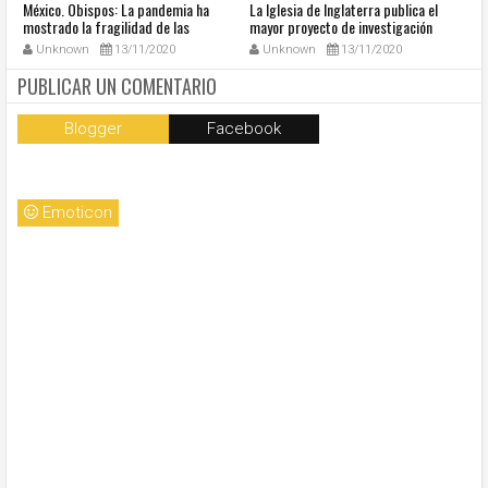
México. Obispos: La pandemia ha
La Iglesia de Inglaterra publica el
40
mostrado la fragilidad de las
mayor proyecto de investigación
R
estructuras del país
sobre sexualidad
su
Unknown
13/11/2020
Unknown
13/11/2020
PUBLICAR UN COMENTARIO
Blogger
Facebook
Emoticon