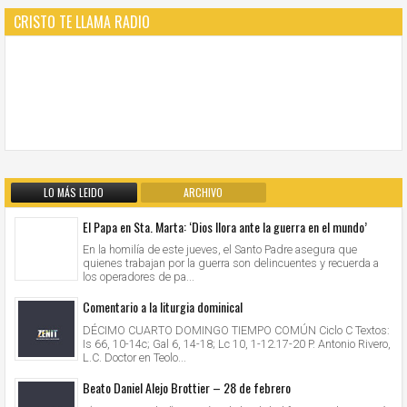
CRISTO TE LLAMA RADIO
LO MÁS LEIDO
ARCHIVO
El Papa en Sta. Marta: ‘Dios llora ante la guerra en el mundo’
En la homilía de este jueves, el Santo Padre asegura que
quienes trabajan por la guerra son delincuentes y recuerda a
los operadores de pa...
Comentario a la liturgia dominical
DÉCIMO CUARTO DOMINGO TIEMPO COMÚN Ciclo C Textos:
Is 66, 10-14c; Gal 6, 14-18; Lc 10, 1-12.17-20 P. Antonio Rivero,
L.C. Doctor en Teolo...
Beato Daniel Alejo Brottier – 28 de febrero