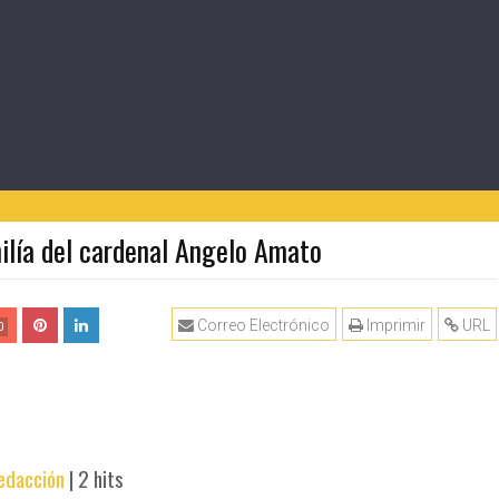
milía del cardenal Angelo Amato
Correo Electrónico
Imprimir
URL
0
edacción
|
2 hits