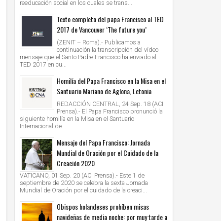
reeducación social en los cuales se trans...
Texto completo del papa Francisco al TED
2017 de Vancouver ‘The future you’
(ZENIT – Roma).- Publicamos a
continuación la transcripción del vídeo
mensaje que el Santo Padre Francisco ha enviado al
TED 2017 en cu...
Homilía del Papa Francisco en la Misa en el
Santuario Mariano de Aglona, Letonia
REDACCIÓN CENTRAL, 24 Sep. 18 (ACI
Prensa).- El Papa Francisco pronunció la
siguiente homilía en la Misa en el Santuario
Internacional de...
Mensaje del Papa Francisco: Jornada
Mundial de Oración por el Cuidado de la
Creación 2020
VATICANO, 01 Sep. 20 (ACI Prensa).- Este 1 de
septiembre de 2020 se celebra la sexta Jornada
Mundial de Oración por el cuidado de la creaci...
Obispos holandeses prohíben misas
navideñas de media noche: por muy tarde a