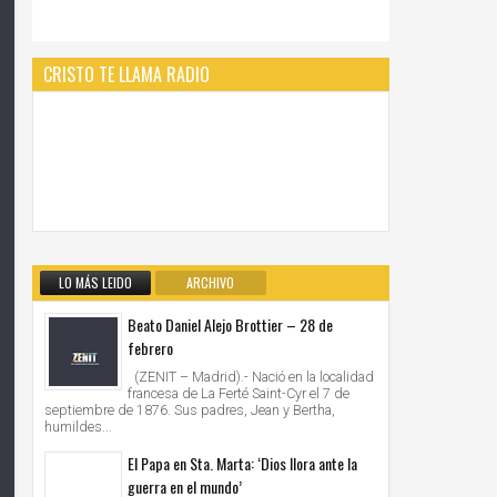
CRISTO TE LLAMA RADIO
LO MÁS LEIDO
ARCHIVO
Beato Daniel Alejo Brottier – 28 de
febrero
(ZENIT – Madrid).- Nació en la localidad
francesa de La Ferté Saint-Cyr el 7 de
septiembre de 1876. Sus padres, Jean y Bertha,
humildes...
El Papa en Sta. Marta: ‘Dios llora ante la
guerra en el mundo’