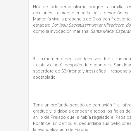
Huía de todo personalismo, porque transmitía la ve
opiniones. La piedad eucarística, la devoción mari
Mantenía viva la presencia de Dios con frecuentes
estaban:
Cor Iesu Sacratissimum et Misericors, d
como la invocación mariana:
Santa María, Esperanz
4. Un momento decisivo de su vida fue la llamada 
treinta y cinco), después de encontrar a San Jo
sacerdote de 33 (treinta y tres) años–, respondió
apostolado.
Tenía un profundo sentido de comunión filial, afe
gratitud y lo daba a conocer a todos los fieles d
anillo de Prelado que le había regalado el Papa 
Pontífice. En particular, secundaba sus peticiones
la evangelización de Europa.