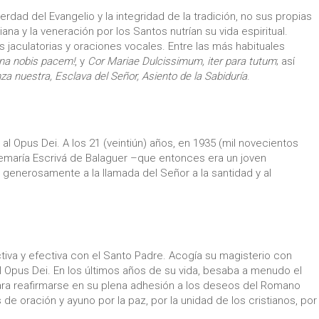
rdad del Evangelio y la integridad de la tradición, no sus propias
ana y la veneración por los Santos nutrían su vida espiritual.
 jaculatorias y oraciones vocales. Entre las más habituales
ona nobis pacem!
, y
Cor Mariae
Dulcissimum, iter para tutum
; así
a nuestra, Esclava del Señor, Asiento de la Sabiduría
.
al Opus Dei. A los 21 (veintiún) años, en 1935 (mil novecientos
semaría Escrivá de Balaguer –que entonces era un joven
 generosamente a la llamada del Señor a la santidad y al
ctiva y efectiva con el Santo Padre. Acogía su magisterio con
el Opus Dei. En los últimos años de su vida, besaba a menudo el
para reafirmarse en su plena adhesión a los deseos del Romano
 de oración y ayuno por la paz, por la unidad de los cristianos, por