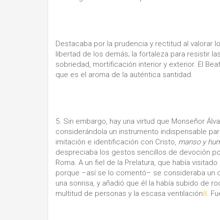
Destacaba por la prudencia y rectitud al valorar lo
libertad de los demás; la fortaleza para resistir 
sobriedad, mortificación interior y exterior. El Bea
que es el aroma de la auténtica santidad.
5. Sin embargo, hay una virtud que Monseñor Álvar
considerándola un instrumento indispensable para 
imitación e identificación con Cristo,
manso y hum
despreciaba los gestos sencillos de devoción pop
Roma. A un fiel de la Prelatura, que había visita
porque –así se lo comentó– se consideraba un cr
una sonrisa, y añadió que él la había subido de r
multitud de personas y la escasa ventilación
8
. Fu