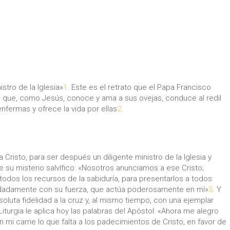
stro de la Iglesia»
1
. Este es el retrato que el Papa Francisco
no, que, como Jesús, conoce y ama a sus ovejas, conduce al redil
enfermas y ofrece la vida por ellas
2
.
Cristo, para ser después un diligente ministro de la Iglesia y
e su misterio salvífico: «Nosotros anunciamos a ese Cristo;
os los recursos de la sabiduría, para presentarlos a todos
odadamente con su fuerza, que actúa poderosamente en mí»
3
. Y
soluta fidelidad a la cruz y, al mismo tiempo, con una ejemplar
 Liturgia le aplica hoy las palabras del Apóstol: «Ahora me alegro
 mi carne lo que falta a los padecimientos de Cristo, en favor de