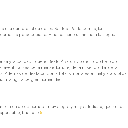
, es una característica de los Santos. Por lo demás, las
como las persecuciones– no son sino un himno a la alegría.
anza y la caridad– que el Beato Álvaro vivió de modo heroico.
bienaventuranzas de la mansedumbre, de la misericordia, de la
 Además de destacar por la total sintonía espiritual y apostólica
mo una figura de gran humanidad.
 un «un chico de carácter muy alegre y muy estudioso, que nunca
esponsable, bueno...»
5
.