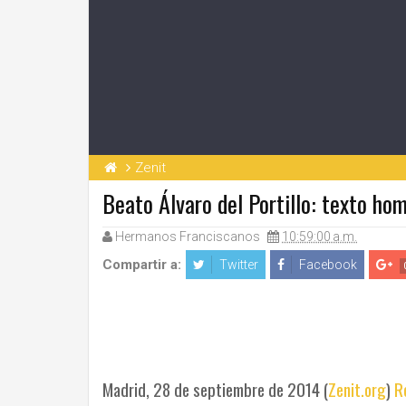
Zenit
Beato Álvaro del Portillo: texto ho
Hermanos Franciscanos
10:59:00 a.m.
Compartir a:
Twitter
Facebook
Madrid, 28 de septiembre de 2014 (
Zenit.org
)
R