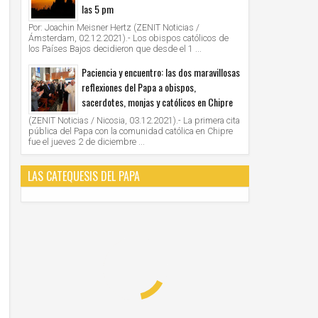
las 5 pm
Por: Joachin Meisner Hertz (ZENIT Noticias /
Ámsterdam, 02.12.2021).- Los obispos católicos de
los Países Bajos decidieron que desde el 1 ...
Paciencia y encuentro: las dos maravillosas
reflexiones del Papa a obispos,
sacerdotes, monjas y católicos en Chipre
(ZENIT Noticias / Nicosia, 03.12.2021).- La primera cita
pública del Papa con la comunidad católica en Chipre
fue el jueves 2 de diciembre ...
LAS CATEQUESIS DEL PAPA