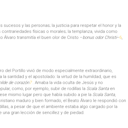
s sucesos y las personas; la justicia para respetar el honor y la
las contrariedades físicas o morales; la templanza, vivida como
to Álvaro transmitía el buen olor de Cristo –
bonus odor Christi
–
6
,
o del Portillo vivió de modo especialmente extraordinario,
la santidad y el apostolado: la virtud de la humildad, que es
ilde de corazón
7
. Amaba la vida oculta de Jesús y no
ular, como, por ejemplo, subir de rodillas la
Scala Santa
en
do ese mismo lugar pero que había subido a pie la
Scala Santa
,
istiano maduro y bien formado, el Beato Álvaro le respondió con
odillas, a pesar de que el ambiente estaba algo cargado por la
e una gran lección de sencillez y de piedad.