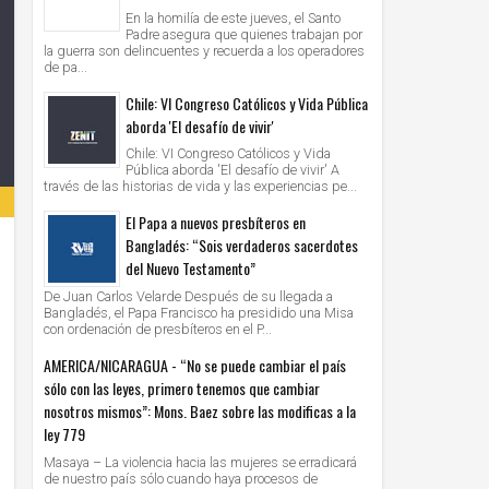
En la homilía de este jueves, el Santo
Padre asegura que quienes trabajan por
la guerra son delincuentes y recuerda a los operadores
de pa...
Chile: VI Congreso Católicos y Vida Pública
aborda 'El desafío de vivir'
Chile: VI Congreso Católicos y Vida
Pública aborda 'El desafío de vivir' A
través de las historias de vida y las experiencias pe...
El Papa a nuevos presbíteros en
Bangladés: “Sois verdaderos sacerdotes
del Nuevo Testamento”
De Juan Carlos Velarde Después de su llegada a
Bangladés, el Papa Francisco ha presidido una Misa
con ordenación de presbíteros en el P...
AMERICA/NICARAGUA - “No se puede cambiar el país
sólo con las leyes, primero tenemos que cambiar
nosotros mismos”: Mons. Baez sobre las modificas a la
ley 779
Masaya – La violencia hacia las mujeres se erradicará
de nuestro país sólo cuando haya procesos de