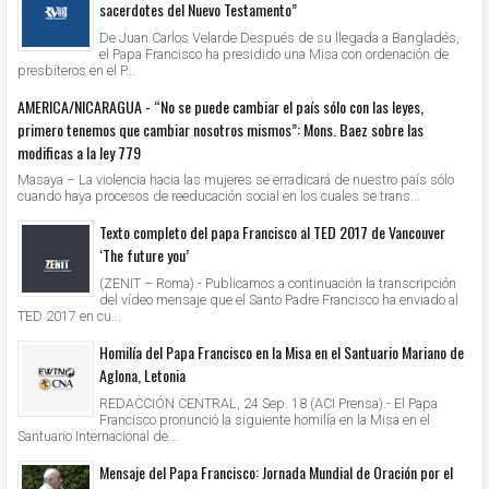
sacerdotes del Nuevo Testamento”
De Juan Carlos Velarde Después de su llegada a Bangladés,
el Papa Francisco ha presidido una Misa con ordenación de
presbíteros en el P...
AMERICA/NICARAGUA - “No se puede cambiar el país sólo con las leyes,
primero tenemos que cambiar nosotros mismos”: Mons. Baez sobre las
modificas a la ley 779
Masaya – La violencia hacia las mujeres se erradicará de nuestro país sólo
cuando haya procesos de reeducación social en los cuales se trans...
Texto completo del papa Francisco al TED 2017 de Vancouver
‘The future you’
(ZENIT – Roma).- Publicamos a continuación la transcripción
del vídeo mensaje que el Santo Padre Francisco ha enviado al
TED 2017 en cu...
Homilía del Papa Francisco en la Misa en el Santuario Mariano de
Aglona, Letonia
REDACCIÓN CENTRAL, 24 Sep. 18 (ACI Prensa).- El Papa
Francisco pronunció la siguiente homilía en la Misa en el
Santuario Internacional de...
Mensaje del Papa Francisco: Jornada Mundial de Oración por el