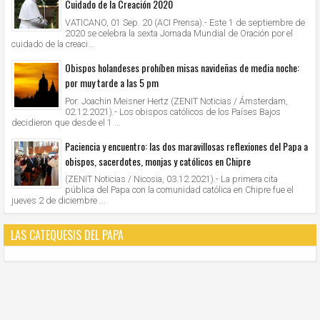
Cuidado de la Creación 2020
VATICANO, 01 Sep. 20 (ACI Prensa).- Este 1 de septiembre de
2020 se celebra la sexta Jornada Mundial de Oración por el
cuidado de la creaci...
Obispos holandeses prohíben misas navideñas de media noche:
por muy tarde a las 5 pm
Por: Joachin Meisner Hertz (ZENIT Noticias / Ámsterdam,
02.12.2021).- Los obispos católicos de los Países Bajos
decidieron que desde el 1 ...
Paciencia y encuentro: las dos maravillosas reflexiones del Papa a
obispos, sacerdotes, monjas y católicos en Chipre
(ZENIT Noticias / Nicosia, 03.12.2021).- La primera cita
pública del Papa con la comunidad católica en Chipre fue el
jueves 2 de diciembre ...
LAS CATEQUESIS DEL PAPA