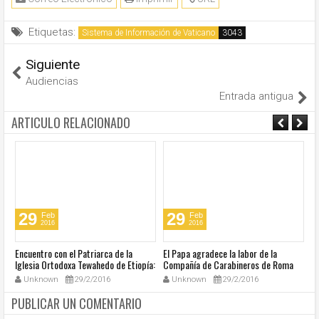
Etiquetas:
Sistema de Información de Vaticano
Siguiente
Audiencias
Entrada antigua
ARTICULO RELACIONADO
29
29
Feb
Feb
2016
2016
Encuentro con el Patriarca de la
El Papa agradece la labor de la
In
Iglesia Ortodoxa Tewahedo de Etiopía:
Compañía de Carabineros de Roma
e
Un nuevo tiempo de amistad
San Pedro
Unknown
29/2/2016
Unknown
29/2/2016
fraternal
PUBLICAR UN COMENTARIO