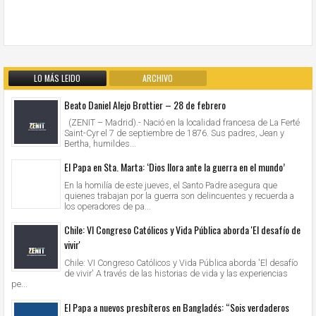
LO MÁS LEIDO
ARCHIVO
Beato Daniel Alejo Brottier – 28 de febrero
(ZENIT – Madrid).- Nació en la localidad francesa de La Ferté
Saint-Cyr el 7 de septiembre de 1876. Sus padres, Jean y
Bertha, humildes...
El Papa en Sta. Marta: ‘Dios llora ante la guerra en el mundo’
En la homilía de este jueves, el Santo Padre asegura que
quienes trabajan por la guerra son delincuentes y recuerda a
los operadores de pa...
Chile: VI Congreso Católicos y Vida Pública aborda 'El desafío de
vivir'
Chile: VI Congreso Católicos y Vida Pública aborda 'El desafío
de vivir' A través de las historias de vida y las experiencias
pe...
El Papa a nuevos presbíteros en Bangladés: “Sois verdaderos