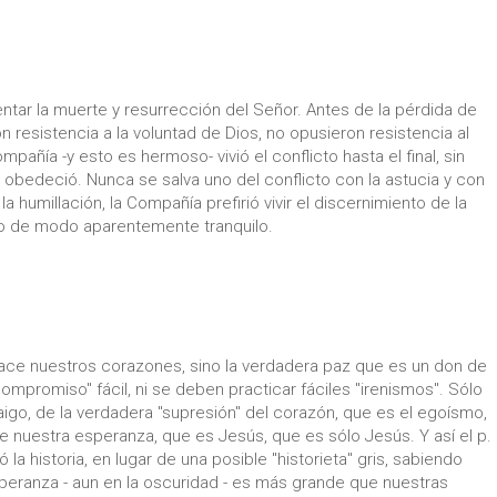
mentar la muerte y resurrección del Señor. Antes de la pérdida de
n resistencia a la voluntad de Dios, no opusieron resistencia al
pañía -y esto es hermoso- vivió el conflicto hasta el final, sin
do, obedeció. Nunca se salva uno del conflicto con la astucia y con
la humillación, la Compañía prefirió vivir el discernimiento de la
cto de modo aparentemente tranquilo.
sface nuestros corazones, sino la verdadera paz que es un don de
mpromiso" fácil, ni se deben practicar fáciles "irenismos". Sólo
aigo, de la verdadera "supresión" del corazón, que es el egoísmo,
e nuestra esperanza, que es Jesús, que es sólo Jesús. Y así el p.
 la historia, en lugar de una posible "historieta" gris, sabiendo
esperanza - aun en la oscuridad - es más grande que nuestras