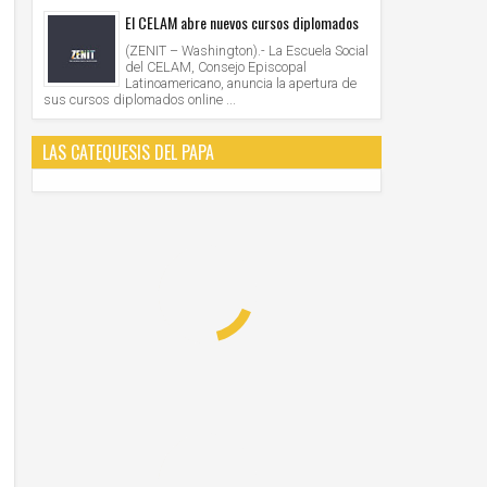
El CELAM abre nuevos cursos diplomados
(ZENIT – Washington).- La Escuela Social
del CELAM, Consejo Episcopal
Latinoamericano, anuncia la apertura de
sus cursos diplomados online ...
LAS CATEQUESIS DEL PAPA