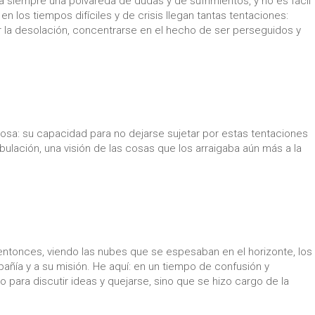
a siempre una polvareda de dudas y de sufrimientos, y no es fácil
n los tiempos difíciles y de crisis llegan tantas tentaciones:
por la desolación, concentrarse en el hecho de ser perseguidos y
osa: su capacidad para no dejarse sujetar por estas tentaciones
ribulación, una visión de las cosas que los arraigaba aún más a la
de entonces, viendo las nubes que se espesaban en el horizonte, los
pañía y a su misión. He aquí: en un tiempo de confusión y
o para discutir ideas y quejarse, sino que se hizo cargo de la