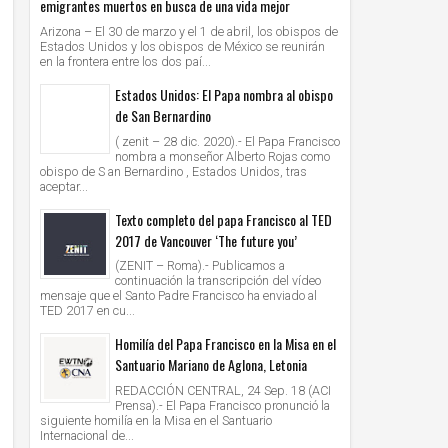
emigrantes muertos en busca de una vida mejor
Arizona – El 30 de marzo y el 1 de abril, los obispos de
Estados Unidos y los obispos de México se reunirán
en la frontera entre los dos paí...
Estados Unidos: El Papa nombra al obispo
de San Bernardino
( zenit – 28 dic. 2020).- El Papa Francisco
nombra a monseñor Alberto Rojas como
obispo de S an Bernardino , Estados Unidos, tras
aceptar...
Texto completo del papa Francisco al TED
2017 de Vancouver ‘The future you’
(ZENIT – Roma).- Publicamos a
continuación la transcripción del vídeo
mensaje que el Santo Padre Francisco ha enviado al
TED 2017 en cu...
Homilía del Papa Francisco en la Misa en el
Santuario Mariano de Aglona, Letonia
REDACCIÓN CENTRAL, 24 Sep. 18 (ACI
Prensa).- El Papa Francisco pronunció la
siguiente homilía en la Misa en el Santuario
Internacional de...