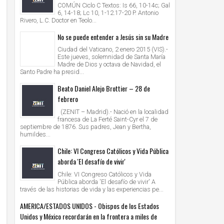
COMÚN Ciclo C Textos: Is 66, 10-14c; Gal
6, 14-18; Lc 10, 1-12.17-20 P. Antonio
Rivero, L.C. Doctor en Teolo...
No se puede entender a Jesús sin su Madre
Ciudad del Vaticano, 2 enero 2015 (VIS).-
Este jueves, solemnidad de Santa María
Madre de Dios y octava de Navidad, el
Santo Padre ha presid...
Beato Daniel Alejo Brottier – 28 de
febrero
(ZENIT – Madrid).- Nació en la localidad
francesa de La Ferté Saint-Cyr el 7 de
septiembre de 1876. Sus padres, Jean y Bertha,
humildes...
Chile: VI Congreso Católicos y Vida Pública
aborda 'El desafío de vivir'
Chile: VI Congreso Católicos y Vida
Pública aborda 'El desafío de vivir' A
través de las historias de vida y las experiencias pe...
AMERICA/ESTADOS UNIDOS - Obispos de los Estados
Unidos y México recordarán en la frontera a miles de