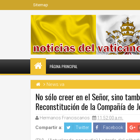
Sitemap
PÁGINA PRINCIPAL
News.va
No sólo creer en el Señor, sino tamb
Reconstitución de la Compañía de J
Hermanos Franciscanos
11:52:00 a.m.
Compartir a:
Twitter
Facebook