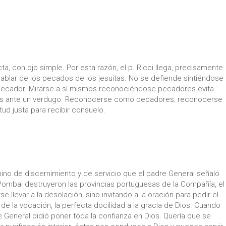
a, con ojo simple. Por esta razón, el p. Ricci llega, precisamente
ablar de los pecados de los jesuitas. No se defiende sintiéndose
e pecador. Mirarse a sí mismos reconociéndose pecadores evita
mas ante un verdugo. Reconocerse como pecadores; reconocerse
ud justa para recibir consuelo.
no de discernimiento y de servicio que el padre General señaló
ombal destruyeron las provincias portuguesas de la Compañía, el
rse llevar a la desolación, sino invitando a la oración para pedir el
 de la vocación, la perfecta docilidad a la gracia de Dios. Cuando
e General pidió poner toda la confianza en Dios. Quería que se