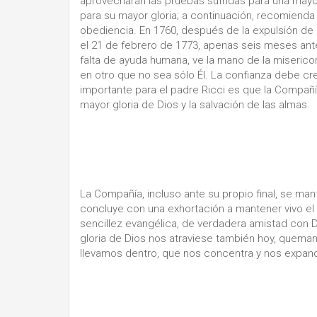
aprovecharan las pruebas sufridas para una mayor
para su mayor gloria; a continuación, recomienda la
obediencia. En 1760, después de la expulsión de lo
el 21 de febrero de 1773, apenas seis meses ant
falta de ayuda humana, ve la mano de la misericor
en otro que no sea sólo Él. La confianza debe c
importante para el padre Ricci es que la Compañía 
mayor gloria de Dios y la salvación de las almas.
La Compañía, incluso ante su propio final, se mantu
concluye con una exhortación a mantener vivo el e
sencillez evangélica, de verdadera amistad con 
gloria de Dios nos atraviese también hoy, quem
llevamos dentro, que nos concentra y nos expa