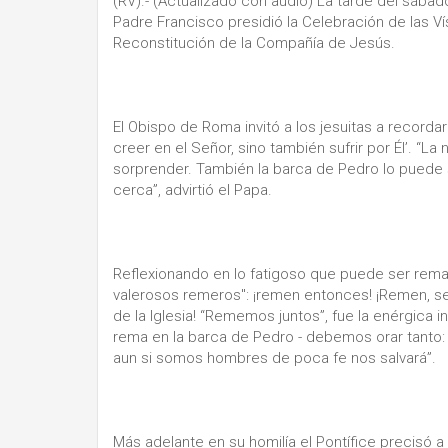
(RV).- (Actualizado con audio) La tarde del sábad
Padre Francisco presidió la Celebración de las V
Reconstitución de la Compañía de Jesús.
El Obispo de Roma invitó a los jesuitas a recordar 
creer en el Señor, sino también sufrir por Él’. “L
sorprender. También la barca de Pedro lo puede s
cerca”, advirtió el Papa.
Reflexionando en lo fatigoso que puede ser remar
valerosos remeros": ¡remen entonces! ¡Remen, sea
de la Iglesia! “Rememos juntos”, fue la enérgica 
rema en la barca de Pedro - debemos orar tanto: ‘¡S
aun si somos hombres de poca fe nos salvará”.
Más adelante en su homilía el Pontífice precisó a