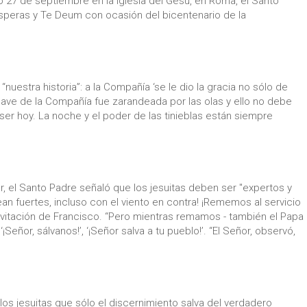
o 27 de septiembre en la Iglesia del Gesù, en Roma, el Santo
ísperas y Te Deum con ocasión del bicentenario de la
“nuestra historia”: a la Compañía ‘se le dio la gracia no sólo de
a nave de la Compañía fue zarandeada por las olas y ello no debe
er hoy. La noche y el poder de las tinieblas están siempre
, el Santo Padre señaló que los jesuitas deben ser "expertos y
n fuertes, incluso con el viento en contra! ¡Rememos al servicio
invitación de Francisco. “Pero mientras remamos - también el Papa
eñor, sálvanos!’, ‘¡Señor salva a tu pueblo!’. “El Señor, observó,
 los jesuitas que sólo el discernimiento salva del verdadero