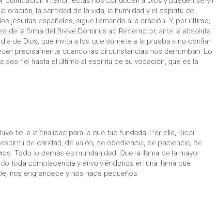
 purificación interior: éstas nos conducen a Dios y pueden servir
 oración, la santidad de la vida, la humildad y el espíritu de
s jesuitas españoles, sigue llamando a la oración. Y, por último,
es de la firma del Breve Dominus ac Redemptor, ante la absoluta
dia de Dios, que invita a los que somete a la prueba a no confiar
recer precisamente cuando las circunstancias nos derrumban. Lo
sea fiel hasta el último al espíritu de su vocación, que es la
vo fiel a la finalidad para la que fue fundada. Por ello, Ricci
spíritu de caridad, de unión, de obediencia, de paciencia, de
Dios. Todo lo demás es mundanidad. Que la llama de la mayor
ando toda complacencia y envolviéndonos en una llama que
nde, nos engrandece y nos hace pequeños.