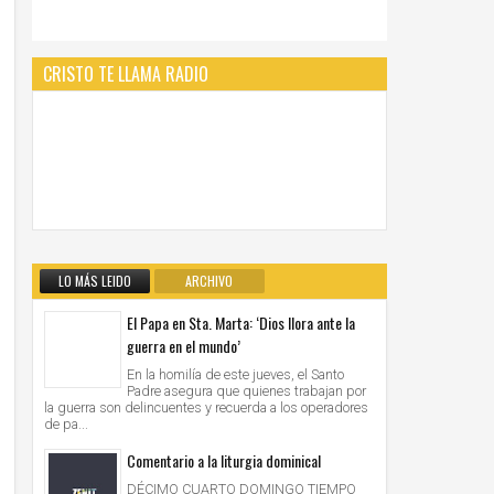
CRISTO TE LLAMA RADIO
LO MÁS LEIDO
ARCHIVO
El Papa en Sta. Marta: ‘Dios llora ante la
guerra en el mundo’
En la homilía de este jueves, el Santo
Padre asegura que quienes trabajan por
la guerra son delincuentes y recuerda a los operadores
de pa...
Comentario a la liturgia dominical
DÉCIMO CUARTO DOMINGO TIEMPO