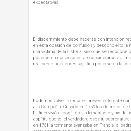
expectativas.
El discernimiento debe hacerse con intención rect
en esta ocasión de confusión y desconcierto, a h
una víctima de la historia, sino que se reconoc
ponerse en condiciones de considerarse vícti
realmente pecadores significa ponerse en la actit
Podemos volver a recorrer brevemente este cami
a la Compañía. Cuando en 1759 los decretos de P
P. Ricci vivió el conflicto sin lamentarse y sin deja
espíritu bueno, el verdadero espíritu sobrenatural
en 1761 la tormenta avanzaba en Francia, el padr