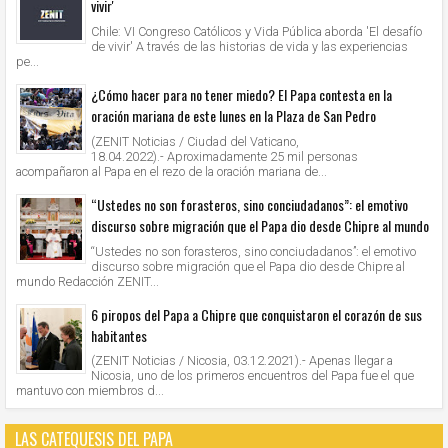
vivir'
Chile: VI Congreso Católicos y Vida Pública aborda 'El desafío
de vivir' A través de las historias de vida y las experiencias
pe...
¿Cómo hacer para no tener miedo? El Papa contesta en la
oración mariana de este lunes en la Plaza de San Pedro
(ZENIT Noticias / Ciudad del Vaticano,
18.04.2022).- Aproximadamente 25 mil personas
acompañaron al Papa en el rezo de la oración mariana de...
“Ustedes no son forasteros, sino conciudadanos”: el emotivo
discurso sobre migración que el Papa dio desde Chipre al mundo
“Ustedes no son forasteros, sino conciudadanos”: el emotivo
discurso sobre migración que el Papa dio desde Chipre al
mundo Redacción ZENIT...
6 piropos del Papa a Chipre que conquistaron el corazón de sus
habitantes
(ZENIT Noticias / Nicosia, 03.12.2021).- Apenas llegar a
Nicosia, uno de los primeros encuentros del Papa fue el que
mantuvo con miembros d...
LAS CATEQUESIS DEL PAPA