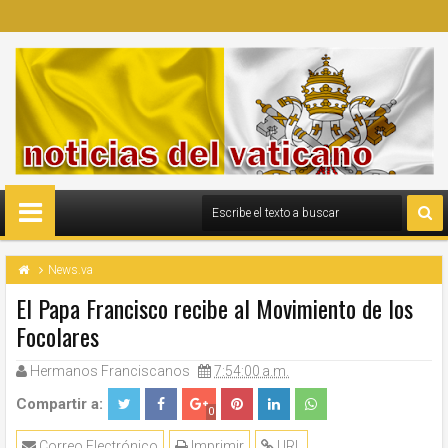
News.va
El Papa Francisco recibe al Movimiento de los
Focolares
Hermanos Franciscanos
7:54:00 a.m.
Compartir a:
0
Correo Electrónico
Imprimir
URL