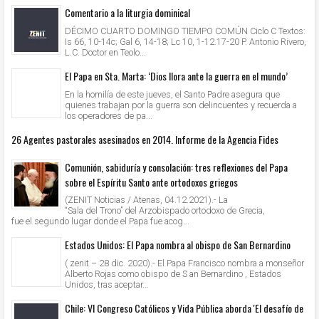
Comentario a la liturgia dominical
DÉCIMO CUARTO DOMINGO TIEMPO COMÚN Ciclo C Textos:
Is 66, 10-14c; Gal 6, 14-18; Lc 10, 1-12.17-20 P. Antonio Rivero,
L.C. Doctor en Teolo...
El Papa en Sta. Marta: ‘Dios llora ante la guerra en el mundo’
En la homilía de este jueves, el Santo Padre asegura que
quienes trabajan por la guerra son delincuentes y recuerda a
los operadores de pa...
26 Agentes pastorales asesinados en 2014. Informe de la Agencia Fides
Comunión, sabiduría y consolación: tres reflexiones del Papa
sobre el Espíritu Santo ante ortodoxos griegos
(ZENIT Noticias / Atenas, 04.12.2021).- La
“Sala del Trono” del Arzobispado ortodoxo de Grecia,
fue el segundo lugar donde el Papa fue acog...
Estados Unidos: El Papa nombra al obispo de San Bernardino
( zenit – 28 dic. 2020).- El Papa Francisco nombra a monseñor
Alberto Rojas como obispo de S an Bernardino , Estados
Unidos, tras aceptar...
Chile: VI Congreso Católicos y Vida Pública aborda 'El desafío de