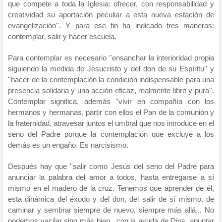
que compete a toda la Iglesia: ofrecer, con responsabilidad y
creatividad su aportación peculiar a esta nueva estación de
evangelización''. Y para ese fin ha indicado tres maneras:
contemplar, salir y hacer escuela.
Para contemplar es necesario ''ensanchar la interioridad propia
siguiendo la medida de Jesucristo y del don de su Espíritu'' y
''hacer de la contemplación la condición indispensable para una
presencia solidaria y una acción eficaz, realmente libre y pura''.
Contemplar significa, además ''vivir en compañía con los
hermanos y hermanas, partir con ellos el Pan de la comunión y
la fraternidad, atravesar juntos el umbral que nos introduce en el
seno del Padre porque la contemplación que excluye a los
demás es un engaño. Es narcisismo.
Después hay que ''salir como Jesús del seno del Padre para
anunciar la palabra del amor a todos, hasta entregarse a sí
mismo en el madero de la cruz. Tenemos que aprender de él,
esta dinámica del éxodo y del don, del salir de sí mismo, de
caminar y sembrar siempre de nuevo, siempre más allá... No
podemos vacilar sino más bien , con la ayuda de Dios, apuntar