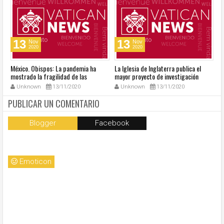
13
13
Nov
Nov
2020
2020
México. Obispos: La pandemia ha
La Iglesia de Inglaterra publica el
40
mostrado la fragilidad de las
mayor proyecto de investigación
R
estructuras del país
sobre sexualidad
su
Unknown
13/11/2020
Unknown
13/11/2020
PUBLICAR UN COMENTARIO
Blogger
Facebook
Emoticon