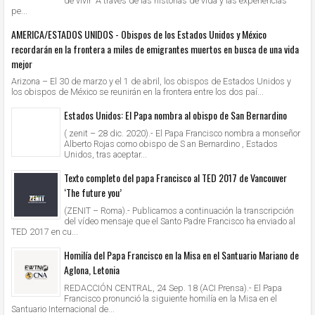
de vivir' A través de las historias de vida y las experiencias
pe...
AMERICA/ESTADOS UNIDOS - Obispos de los Estados Unidos y México
recordarán en la frontera a miles de emigrantes muertos en busca de una vida
mejor
Arizona – El 30 de marzo y el 1 de abril, los obispos de Estados Unidos y
los obispos de México se reunirán en la frontera entre los dos paí...
Estados Unidos: El Papa nombra al obispo de San Bernardino
( zenit – 28 dic. 2020).- El Papa Francisco nombra a monseñor
Alberto Rojas como obispo de S an Bernardino , Estados
Unidos, tras aceptar...
Texto completo del papa Francisco al TED 2017 de Vancouver
‘The future you’
(ZENIT – Roma).- Publicamos a continuación la transcripción
del vídeo mensaje que el Santo Padre Francisco ha enviado al
TED 2017 en cu...
Homilía del Papa Francisco en la Misa en el Santuario Mariano de
Aglona, Letonia
REDACCIÓN CENTRAL, 24 Sep. 18 (ACI Prensa).- El Papa
Francisco pronunció la siguiente homilía en la Misa en el
Santuario Internacional de...