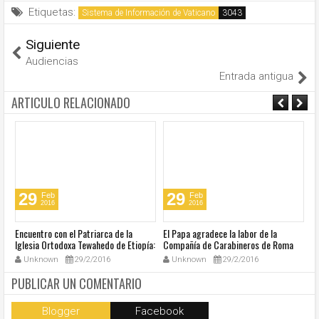
Etiquetas:
Sistema de Información de Vaticano
Siguiente
Audiencias
Entrada antigua
ARTICULO RELACIONADO
29
29
Feb
Feb
2016
2016
Encuentro con el Patriarca de la
El Papa agradece la labor de la
In
Iglesia Ortodoxa Tewahedo de Etiopía:
Compañía de Carabineros de Roma
e
Un nuevo tiempo de amistad
San Pedro
Unknown
29/2/2016
Unknown
29/2/2016
fraternal
PUBLICAR UN COMENTARIO
Blogger
Facebook