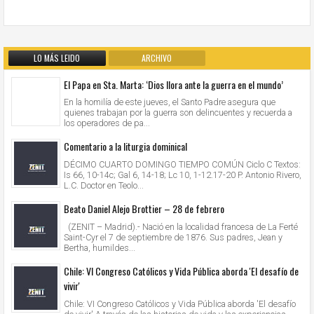
LO MÁS LEIDO
ARCHIVO
El Papa en Sta. Marta: ‘Dios llora ante la guerra en el mundo’
En la homilía de este jueves, el Santo Padre asegura que
quienes trabajan por la guerra son delincuentes y recuerda a
los operadores de pa...
Comentario a la liturgia dominical
DÉCIMO CUARTO DOMINGO TIEMPO COMÚN Ciclo C Textos:
Is 66, 10-14c; Gal 6, 14-18; Lc 10, 1-12.17-20 P. Antonio Rivero,
L.C. Doctor en Teolo...
Beato Daniel Alejo Brottier – 28 de febrero
(ZENIT – Madrid).- Nació en la localidad francesa de La Ferté
Saint-Cyr el 7 de septiembre de 1876. Sus padres, Jean y
Bertha, humildes...
Chile: VI Congreso Católicos y Vida Pública aborda 'El desafío de
vivir'
Chile: VI Congreso Católicos y Vida Pública aborda 'El desafío