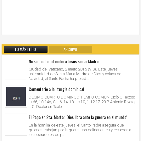
LO MÁS LEIDO
ARCHIVO
No se puede entender a Jesús sin su Madre
Ciudad del Vaticano, 2 enero 2015 (VIS).-Este jueves,
solemnidad de Santa María Madre de Dios y octava de
Navidad, el Santo Padre ha presid...
Comentario a la liturgia dominical
DÉCIMO CUARTO DOMINGO TIEMPO COMÚN Ciclo C Textos:
Is 66, 10-14c; Gal 6, 14-18; Lc 10, 1-12.17-20 P. Antonio Rivero,
L.C. Doctor en Teolo...
El Papa en Sta. Marta: ‘Dios llora ante la guerra en el mundo’
En la homilía de este jueves, el Santo Padre asegura que
quienes trabajan por la guerra son delincuentes y recuerda a
los operadores de pa...