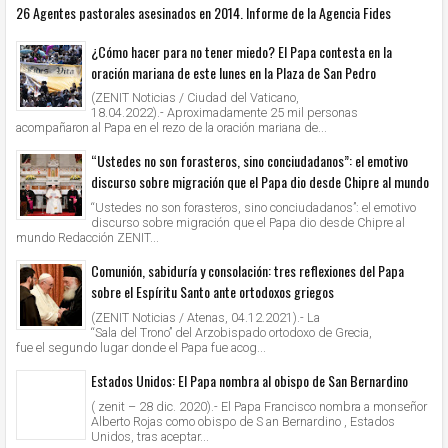
26 Agentes pastorales asesinados en 2014. Informe de la Agencia Fides
¿Cómo hacer para no tener miedo? El Papa contesta en la
oración mariana de este lunes en la Plaza de San Pedro
(ZENIT Noticias / Ciudad del Vaticano,
18.04.2022).- Aproximadamente 25 mil personas
acompañaron al Papa en el rezo de la oración mariana de...
“Ustedes no son forasteros, sino conciudadanos”: el emotivo
discurso sobre migración que el Papa dio desde Chipre al mundo
“Ustedes no son forasteros, sino conciudadanos”: el emotivo
discurso sobre migración que el Papa dio desde Chipre al
mundo Redacción ZENIT...
Comunión, sabiduría y consolación: tres reflexiones del Papa
sobre el Espíritu Santo ante ortodoxos griegos
(ZENIT Noticias / Atenas, 04.12.2021).- La
“Sala del Trono” del Arzobispado ortodoxo de Grecia,
fue el segundo lugar donde el Papa fue acog...
Estados Unidos: El Papa nombra al obispo de San Bernardino
( zenit – 28 dic. 2020).- El Papa Francisco nombra a monseñor
Alberto Rojas como obispo de S an Bernardino , Estados
Unidos, tras aceptar...