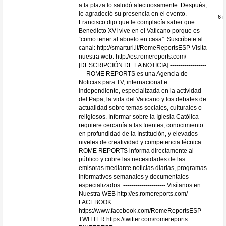
a la plaza lo saludó afectuosamente. Después,
le agradeció su presencia en el evento.
6
r
Francisco dijo que le complacía saber que
Benedicto XVI vive en el Vaticano porque es
“como tener al abuelo en casa”. Suscríbete al
canal: http://smarturl.it/RomeReportsESP Visita
nuestra web: http://es.romereports.com/
[DESCRIPCIÓN DE LA NOTICIA] ------------------
--- ROME REPORTS es una Agencia de
Noticias para TV, internacional e
independiente, especializada en la actividad
del Papa, la vida del Vaticano y los debates de
actualidad sobre temas sociales, culturales o
religiosos. Informar sobre la Iglesia Católica
requiere cercanía a las fuentes, conocimiento
en profundidad de la Institución, y elevados
niveles de creatividad y competencia técnica.
ROME REPORTS informa directamente al
público y cubre las necesidades de las
emisoras mediante noticias diarias, programas
informativos semanales y documentales
especializados. --------------------- Visítanos en...
Nuestra WEB http://es.romereports.com/
FACEBOOK
https://www.facebook.com/RomeReportsESP
TWITTER https://twitter.com/romereports