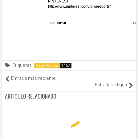
PINTEREST
http://www.pinterest.com/romereports/
Time:
00:50
Mor
Etiquetas:
Rome Reports
Entrada más reciente
Entrada antigua
ARTICULO RELACIONADO