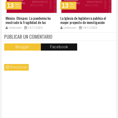
13
13
Nov
Nov
2020
2020
México. Obispos: La pandemia ha
La Iglesia de Inglaterra publica el
40
mostrado la fragilidad de las
mayor proyecto de investigación
R
estructuras del país
sobre sexualidad
su
Unknown
13/11/2020
Unknown
13/11/2020
PUBLICAR UN COMENTARIO
Blogger
Facebook
Emoticon