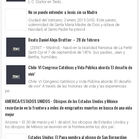
L.C. Doctor en Teolo...
No se puede entender a Jesús sin su Madre
Ciudad del Vaticano, 2 enero 2015 (VIS).-Este jueves,
solemnidad de Santa María Madre de Dios y octava de
Navidad, el Santo Padre ha presid...
Beato Daniel Alejo Brottier – 28 de febrero
(ZENIT – Madrid).- Nació en la localidad francesa de La Ferté
Saint-Cyr el 7 de septiembre de 1876. Sus padres, Jean y
Bertha, humildes...
Chile: VI Congreso Católicos y Vida Pública aborda 'El desafío de
vivir'
Chile: VI Congreso Católicos y Vida Pública aborda 'El desafío
de vivir' A través de las historias de vida y las experiencias
pe...
AMERICA/ESTADOS UNIDOS - Obispos de los Estados Unidos y México
recordarán en la frontera a miles de emigrantes muertos en busca de una vida
mejor
Arizona – El 30 de marzo y el 1 de abril, los obispos de Estados Unidos y
los obispos de México se reunirán en la frontera entre los dos paí...
Estados Unidos: El Papa nombra al obispo de San Bernardino