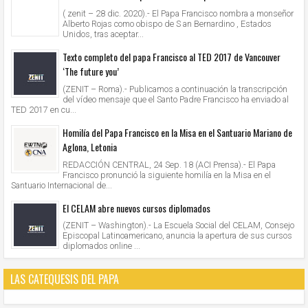
( zenit – 28 dic. 2020).- El Papa Francisco nombra a monseñor
Alberto Rojas como obispo de S an Bernardino , Estados
Unidos, tras aceptar...
Texto completo del papa Francisco al TED 2017 de Vancouver
‘The future you’
(ZENIT – Roma).- Publicamos a continuación la transcripción
del vídeo mensaje que el Santo Padre Francisco ha enviado al
TED 2017 en cu...
Homilía del Papa Francisco en la Misa en el Santuario Mariano de
Aglona, Letonia
REDACCIÓN CENTRAL, 24 Sep. 18 (ACI Prensa).- El Papa
Francisco pronunció la siguiente homilía en la Misa en el
Santuario Internacional de...
El CELAM abre nuevos cursos diplomados
(ZENIT – Washington).- La Escuela Social del CELAM, Consejo
Episcopal Latinoamericano, anuncia la apertura de sus cursos
diplomados online ...
LAS CATEQUESIS DEL PAPA