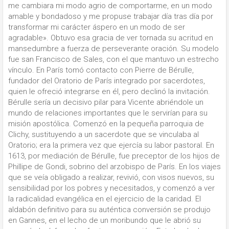
me cambiara mi modo agrio de comportarme, en un modo
amable y bondadoso y me propuse trabajar día tras día por
transformar mi carácter áspero en un modo de ser
agradable». Obtuvo esa gracia de ver tornada su acritud en
mansedumbre a fuerza de perseverante oración. Su modelo
fue san Francisco de Sales, con el que mantuvo un estrecho
vínculo. En París tomó contacto con Pierre de Bérulle,
fundador del Oratorio de París integrado por sacerdotes,
quien le ofreció integrarse en él, pero declinó la invitación.
Bérulle sería un decisivo pilar para Vicente abriéndole un
mundo de relaciones importantes que le servirían para su
misión apostólica. Comenzó en la pequeña parroquia de
Clichy, sustituyendo a un sacerdote que se vinculaba al
Oratorio; era la primera vez que ejercía su labor pastoral. En
1613, por mediación de Bérulle, fue preceptor de los hijos de
Phillipe de Gondi, sobrino del arzobispo de París. En los viajes
que se veía obligado a realizar, revivió, con visos nuevos, su
sensibilidad por los pobres y necesitados, y comenzó a ver
la radicalidad evangélica en el ejercicio de la caridad. El
aldabón definitivo para su auténtica conversión se produjo
en Gannes, en el lecho de un moribundo que le abrió su