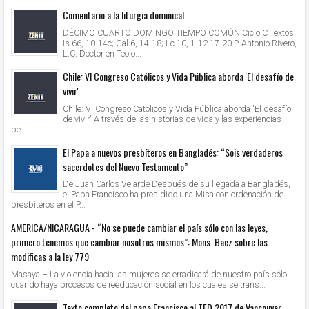
Comentario a la liturgia dominical
DÉCIMO CUARTO DOMINGO TIEMPO COMÚN Ciclo C Textos:
Is 66, 10-14c; Gal 6, 14-18; Lc 10, 1-12.17-20 P. Antonio Rivero,
L.C. Doctor en Teolo...
Chile: VI Congreso Católicos y Vida Pública aborda 'El desafío de
vivir'
Chile: VI Congreso Católicos y Vida Pública aborda 'El desafío
de vivir' A través de las historias de vida y las experiencias
pe...
El Papa a nuevos presbíteros en Bangladés: “Sois verdaderos
sacerdotes del Nuevo Testamento”
De Juan Carlos Velarde Después de su llegada a Bangladés,
el Papa Francisco ha presidido una Misa con ordenación de
presbíteros en el P...
AMERICA/NICARAGUA - “No se puede cambiar el país sólo con las leyes,
primero tenemos que cambiar nosotros mismos”: Mons. Baez sobre las
modificas a la ley 779
Masaya – La violencia hacia las mujeres se erradicará de nuestro país sólo
cuando haya procesos de reeducación social en los cuales se trans...
Texto completo del papa Francisco al TED 2017 de Vancouver