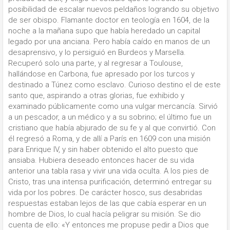
posibilidad de escalar nuevos peldaños logrando su objetivo
de ser obispo. Flamante doctor en teología en 1604, de la
noche a la mañana supo que había heredado un capital
legado por una anciana. Pero había caído en manos de un
desaprensivo, y lo persiguió en Burdeos y Marsella.
Recuperó solo una parte, y al regresar a Toulouse,
hallándose en Carbona, fue apresado por los turcos y
destinado a Túnez como esclavo. Curioso destino el de este
santo que, aspirando a otras glorias, fue exhibido y
examinado públicamente como una vulgar mercancía. Sirvió
a un pescador, a un médico y a su sobrino; el último fue un
cristiano que había abjurado de su fe y al que convirtió. Con
él regresó a Roma, y de allí a París en 1609 con una misión
para Enrique IV, y sin haber obtenido el alto puesto que
ansiaba. Hubiera deseado entonces hacer de su vida
anterior una tabla rasa y vivir una vida oculta. A los pies de
Cristo, tras una intensa purificación, determinó entregar su
vida por los pobres. De carácter hosco, sus desabridas
respuestas estaban lejos de las que cabía esperar en un
hombre de Dios, lo cual hacía peligrar su misión. Se dio
cuenta de ello: «Y entonces me propuse pedir a Dios que