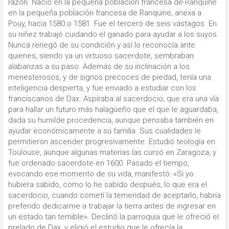
razón. Nació en la pequeña población francesa de Ranquine
en la pequeña población francesa de Ranquine, anexa a
Pouy, hacia 1580 o 1581. Fue el tercero de seis vástagos. En
su niñez trabajó cuidando el ganado para ayudar a los suyos.
Nunca renegó de su condición y así lo reconocía ante
quienes, siendo ya un virtuoso sacerdote, sembraban
alabanzas a su paso. Además de su inclinación a los
menesterosos, y de signos precoces de piedad, tenía una
inteligencia despierta, y fue enviado a estudiar con los
franciscanos de Dax. Aspiraba al sacerdocio, que era una vía
para hallar un futuro más halagüeño que el que le aguardaba,
dada su humilde procedencia, aunque pensaba también en
ayudar económicamente a su familia. Sus cualidades le
permitieron ascender progresivamente. Estudió teología en
Toulouse, aunque algunas materias las cursó en Zaragoza, y
fue ordenado sacerdote en 1600. Pasado el tiempo,
evocando ese momento de su vida, manifestó: «Si yo
hubiera sabido, como lo he sabido después, lo que era el
sacerdocio, cuando cometí la temeridad de aceptarlo, habría
preferido dedicarme a trabajar la tierra antes de ingresar en
un estado tan temible». Declinó la parroquia que le ofreció el
prelado de Dax, y eligió el estudio que le ofrecía la