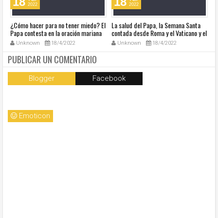
18
18
2022
2022
¿Cómo hacer para no tener miedo? El
La salud del Papa, la Semana Santa
Ve
Papa contesta en la oración mariana
contada desde Roma y el Vaticano y el
Ha
de este lunes en la Plaza de San
resumen de noticias en audio
co
Unknown
18/4/2022
Unknown
18/4/2022
Pedro
so
la
PUBLICAR UN COMENTARIO
Blogger
Facebook
Emoticon