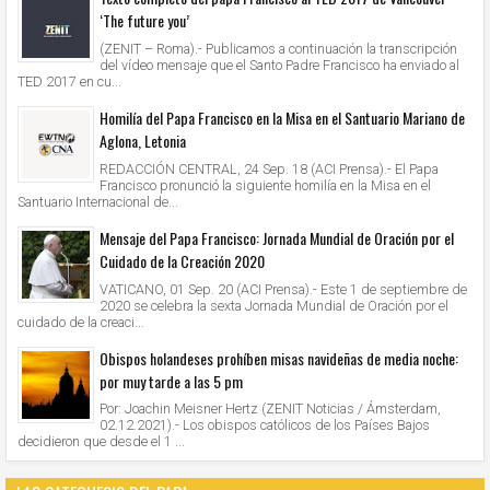
‘The future you’
(ZENIT – Roma).- Publicamos a continuación la transcripción
del vídeo mensaje que el Santo Padre Francisco ha enviado al
TED 2017 en cu...
Homilía del Papa Francisco en la Misa en el Santuario Mariano de
Aglona, Letonia
REDACCIÓN CENTRAL, 24 Sep. 18 (ACI Prensa).- El Papa
Francisco pronunció la siguiente homilía en la Misa en el
Santuario Internacional de...
Mensaje del Papa Francisco: Jornada Mundial de Oración por el
Cuidado de la Creación 2020
VATICANO, 01 Sep. 20 (ACI Prensa).- Este 1 de septiembre de
2020 se celebra la sexta Jornada Mundial de Oración por el
cuidado de la creaci...
Obispos holandeses prohíben misas navideñas de media noche:
por muy tarde a las 5 pm
Por: Joachin Meisner Hertz (ZENIT Noticias / Ámsterdam,
02.12.2021).- Los obispos católicos de los Países Bajos
decidieron que desde el 1 ...