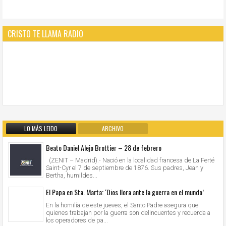
CRISTO TE LLAMA RADIO
LO MÁS LEIDO
ARCHIVO
Beato Daniel Alejo Brottier – 28 de febrero
(ZENIT – Madrid).- Nació en la localidad francesa de La Ferté
Saint-Cyr el 7 de septiembre de 1876. Sus padres, Jean y
Bertha, humildes...
El Papa en Sta. Marta: ‘Dios llora ante la guerra en el mundo’
En la homilía de este jueves, el Santo Padre asegura que
quienes trabajan por la guerra son delincuentes y recuerda a
los operadores de pa...