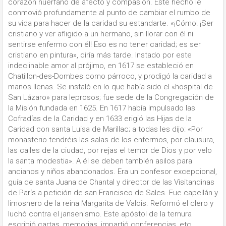
corazón huérfano de afecto y compasión. Este hecho le
conmovió profundamente al punto de cambiar el rumbo de
su vida para hacer de la caridad su estandarte. «¡Cómo! ¡Ser
cristiano y ver afligido a un hermano, sin llorar con él ni
sentirse enfermo con él! Eso es no tener caridad; es ser
cristiano en pintura», diría más tarde. Instado por este
indeclinable amor al prójimo, en 1617 se estableció en
Chatillon-des-Dombes como párroco, y prodigó la caridad a
manos llenas. Se instaló en lo que había sido el «hospital de
San Lázaro» para leprosos; fue sede de la Congregación de
la Misión fundada en 1625. En 1617 había impulsado las
Cofradías de la Caridad y en 1633 erigió las Hijas de la
Caridad con santa Luisa de Marillac; a todas les dijo: «Por
monasterio tendréis las salas de los enfermos, por clausura,
las calles de la ciudad, por rejas el temor de Dios y por velo
la santa modestia». A él se deben también asilos para
ancianos y niños abandonados. Era un confesor excepcional,
guía de santa Juana de Chantal y director de las Visitandinas
de París a petición de san Francisco de Sales. Fue capellán y
limosnero de la reina Margarita de Valois. Reformó el clero y
luchó contra el jansenismo. Este apóstol de la ternura
escribió cartas, memorias, impartió conferencias, etc.,