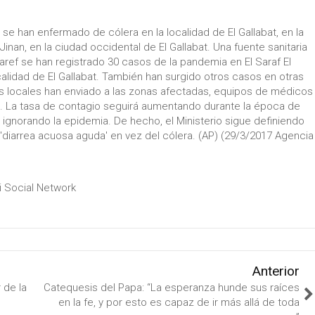
se han enfermado de cólera en la localidad de El Gallabat, en la
inan, en la ciudad occidental de El Gallabat. Una fuente sanitaria
aref se han registrado 30 casos de la pandemia en El Saraf El
calidad de El Gallabat. También han surgido otros casos en otras
ias locales han enviado a las zonas afectadas, equipos de médicos
ón. La tasa de contagio seguirá aumentando durante la época de
a ignorando la epidemia. De hecho, el Ministerio sigue definiendo
iarrea acuosa aguda' en vez del cólera. (AP) (29/3/2017 Agencia
ri Social Network
Anterior
 de la
Catequesis del Papa: “La esperanza hunde sus raíces
en la fe, y por esto es capaz de ir más allá de toda