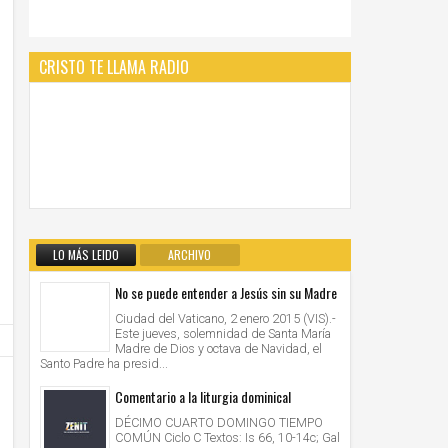
CRISTO TE LLAMA RADIO
LO MÁS LEIDO
ARCHIVO
No se puede entender a Jesús sin su Madre
Ciudad del Vaticano, 2 enero 2015 (VIS).-
Este jueves, solemnidad de Santa María
Madre de Dios y octava de Navidad, el
Santo Padre ha presid...
Comentario a la liturgia dominical
DÉCIMO CUARTO DOMINGO TIEMPO
COMÚN Ciclo C Textos: Is 66, 10-14c; Gal