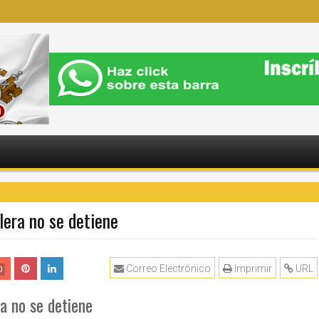
era no se detiene
Correo Electrónico
Imprimir
URL
0
 no se detiene