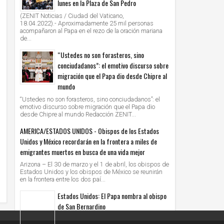
lunes en la Plaza de San Pedro
(ZENIT Noticias / Ciudad del Vaticano,
18.04.2022).- Aproximadamente 25 mil personas
acompañaron al Papa en el rezo de la oración mariana
de...
“Ustedes no son forasteros, sino
conciudadanos”: el emotivo discurso sobre
migración que el Papa dio desde Chipre al
mundo
“Ustedes no son forasteros, sino conciudadanos”: el
emotivo discurso sobre migración que el Papa dio
desde Chipre al mundo Redacción ZENIT...
AMERICA/ESTADOS UNIDOS - Obispos de los Estados
Unidos y México recordarán en la frontera a miles de
emigrantes muertos en busca de una vida mejor
Arizona – El 30 de marzo y el 1 de abril, los obispos de
Estados Unidos y los obispos de México se reunirán
en la frontera entre los dos paí...
Estados Unidos: El Papa nombra al obispo
de San Bernardino
( zenit – 28 dic. 2020).- El Papa Francisco