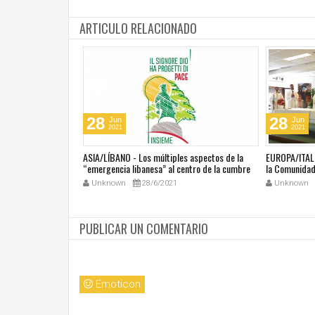
ARTICULO RELACIONADO
28
28
Jun
Jun
2021
2021
última masacre en
ASIA/LÍBANO - Los múltiples aspectos de la
EUROPA/ITALI
tar vivir con miedo"
“emergencia libanesa” al centro de la cumbre
la Comunidad 
eclesial convocada por el Papa Francisco
Unknown
28/6/2021
Unknown
PUBLICAR UN COMENTARIO
Emoticon