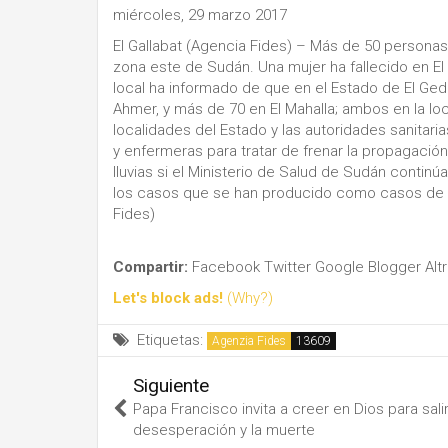
miércoles, 29 marzo 2017
El Gallabat (Agencia Fides) – Más de 50 personas 
zona este de Sudán. Una mujer ha fallecido en El J
local ha informado de que en el Estado de El Ged
Ahmer, y más de 70 en El Mahalla; ambos en la lo
localidades del Estado y las autoridades sanitar
y enfermeras para tratar de frenar la propagaci
lluvias si el Ministerio de Salud de Sudán continú
los casos que se han producido como casos de 'd
Fides)
Compartir:
Facebook
Twitter
Google
Blogger
Alt
Let's block ads!
(Why?)
Etiquetas:
Agenzia Fides
Siguiente
Papa Francisco invita a creer en Dios para salir
desesperación y la muerte