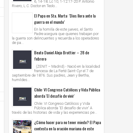
6, 14-18; Lc 10, 1-12.17-20 P. Antonio
Rivero, L.C. Doctor en Teolo...
El Papa en Sta. Marta: ‘Dios llora ante la
guerra en el mundo’
En la homilía de este jueves, el Santo
Padre asegura que quienes trabajan por
la guerra son delincuentes y recuerda a los operadores
de pa...
28
28
Jun
Jun
Beato Daniel Alejo Brottier – 28 de
2021
2021
febrero
AMERICA/PERU' - Los obispos: "la Iglesia cree
VATICANO - Oración mariana por M
(ZENIT – Madrid).- Nació en la localidad
en la democracia, defiende el sistema
organizada por las Obras Misionales
francesa de La Ferté Saint-Cyr el 7 de
democrático, apoya los resultados electorales"
septiembre de 1876. Sus padres, Jean y Bertha,
Unknown
28/6/2021
Unknown
28/6/2021
humildes...
Chile: VI Congreso Católicos y Vida Pública
aborda 'El desafío de vivir'
Chile: VI Congreso Católicos y Vida
Pública aborda 'El desafío de vivir' A
través de las historias de vida y las experiencias pe...
¿Cómo hacer para no tener miedo? El Papa
contesta en la oración mariana de este