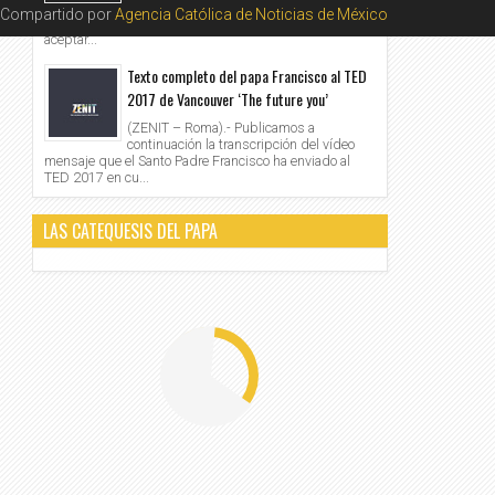
nombra a monseñor Alberto Rojas como
Compartido por
Agencia Católica de Noticias de México
obispo de S an Bernardino , Estados Unidos, tras
aceptar...
Texto completo del papa Francisco al TED
2017 de Vancouver ‘The future you’
(ZENIT – Roma).- Publicamos a
continuación la transcripción del vídeo
mensaje que el Santo Padre Francisco ha enviado al
TED 2017 en cu...
LAS CATEQUESIS DEL PAPA