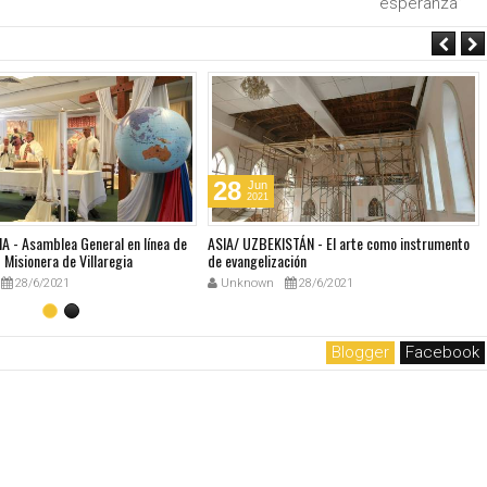
esperanza”
28
Jun
2021
A - Asamblea General en línea de
ASIA/ UZBEKISTÁN - El arte como instrumento
Misionera de Villaregia
de evangelización
28/6/2021
Unknown
28/6/2021
Blogger
Facebook