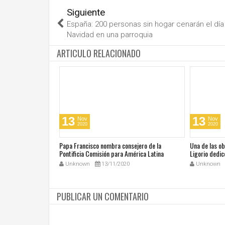
Siguiente
España: 200 personas sin hogar cenarán el dí­a
Navidad en una parroquia
ARTICULO RELACIONADO
13
13
Nov
Nov
2020
2020
cos en su día de
Papa Francisco nombra consejero de la
Una de las o
 San Juan Pablo II
Pontificia Comisión para América Latina
Ligorio dedic
Unknown
13/11/2020
Unknown
PUBLICAR UN COMENTARIO