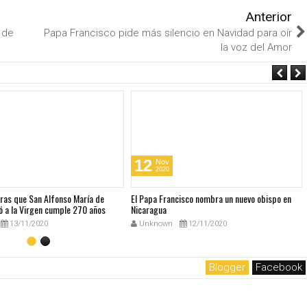
Anterior
 de
Papa Francisco pide más silencio en Navidad para oír
la voz del Amor
12
Nov
2020
bras que San Alfonso María de
El Papa Francisco nombra un nuevo obispo en
ó a la Virgen cumple 270 años
Nicaragua
13/11/2020
Unknown
12/11/2020
Blogger
Facebook