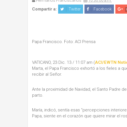
Hermanos Franciscanos
10:30:00 a.m.
Compartir a:
Twitter
Facebook
Papa Francisco. Foto: ACI Prensa
VATICANO, 23 Dic. 13 / 11:07 am (
ACI/EWTN Noti
Marta, el Papa Francisco exhortó a los fieles a 
recibir al Señor.
Ante la proximidad de Navidad, el Santo Padre d
parto.
María, indicó, sentía esas “percepciones interiores
Papa, siente en el corazón que quiere mirar el ro