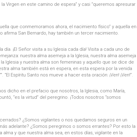
la Virgen en este camino de espera” y casi “queremos apresurar
uella que conmemoramos ahora, el nacimiento físico” y aquella en
como afirma San Bernardo, hay también un tercer nacimiento.
día. ¡El Señor visita a su Iglesia cada día! Visita a cada uno de
mejanza: nuestra alma asemeja a la Iglesia, nuestra alma asemeja
 la Iglesia y nuestra alma son femeninas y aquello que se dice de
stra alma también está en espera, en esta espera por la venida
'”. “El Espíritu Santo nos mueve a hacer esta oración: ¡Ven! ¡Ven!”.
mos dicho en el prefacio que nosotros, la Iglesia, como María,
 apuntó, “es la virtud” del peregrino. ¡Todos nosotros “somos
cerrados? ¿Somos vigilantes o nos quedamos seguros en un
r más adelante? ¿Somos peregrinos o somos errantes? Por esto la
stra alma y que nuestra alma sea, en estos días, vigilante en la