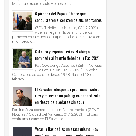
Misa que presidió este viernes en la...
6 piropos del Papa a Chipre que
conquistaron el corazón de sus habitantes
(ZENIT Noticias / Nicosia, 03.12.2021).-
Apenas llegar a Nicosia, uno de los
primeros encuentros del Papa fue el que mantuvo con
miembros d...
Católico y español: así es el obispo
nominado al Premio Nobel de la Paz 2021
Por: Covadonga Asturias (ZENIT Noticias
/ La Paz, Bolivia, 02.12.2021).- Nicolás
Castellanos es obispo desde 1978. Nació el 18 de
febrero ...
El Salvador: obispos se pronuncian sobre
ríos y minas en un país agua-dependiente
en riesgo de quedarse sin agua
Por: Iris Soza (corresponsal en Centroamérica) (ZENIT
Noticias / Ciudad del Vaticano, 01.12.2021).- El país
centroamericano de El Salvador...
Vetar la Navidad es un anacronismo. Hay
que “tener cuidado con la colonización