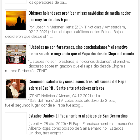
los operadores de pa...
Obispos holandeses prohíben misas navideñas de media noche:
por muy tarde a las 5 pm
Por: Joachin Meisner Hertz (ZENIT Noticias / Ámsterdam,
02.12.2021).- Los obispos católicos de los Países Bajos
decidieron que desde el 1 ...
“Ustedes no son forasteros, sino conciudadanos”: el emotivo
discurso sobre migración que el Papa dio desde Chipre al mundo
“Ustedes no son forasteros, sino conciudadanos”: el emotivo
discurso sobre migración que el Papa dio desde Chipre al
mundo Redacción ZENIT...
Comunión, sabiduría y consolación: tres reflexiones del Papa
sobre el Espíritu Santo ante ortodoxos griegos
(ZENIT Noticias / Atenas, 04.12.2021).- La
“Sala del Trono” del Arzobispado ortodoxo de Grecia,
fue el segundo lugar donde el Papa fue acog...
Estados Unidos: El Papa nombra al obispo de San Bernardino
( zenit – 28 dic. 2020).- El Papa Francisco nombra a monseñor
Alberto Rojas como obispo de S an Bernardino , Estados
Unidos, tras aceptar...