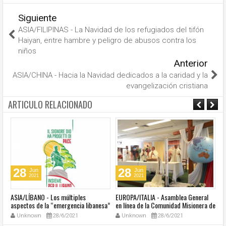
Siguiente
ASIA/FILIPINAS - La Navidad de los refugiados del tifón
Haiyan, entre hambre y peligro de abusos contra los
niños
Anterior
ASIA/CHINA - Hacia la Navidad dedicados a la caridad y la
evangelización cristiana
ARTICULO RELACIONADO
28
28
Jun
Jun
2021
2021
ASIA/LÍBANO - Los múltiples
EUROPA/ITALIA - Asamblea General
A
aspectos de la “emergencia libanesa”
en línea de la Comunidad Misionera de
in
al centro de la cumbre eclesial
Villaregia
Unknown
28/6/2021
Unknown
28/6/2021
convocada por el Papa Francisco