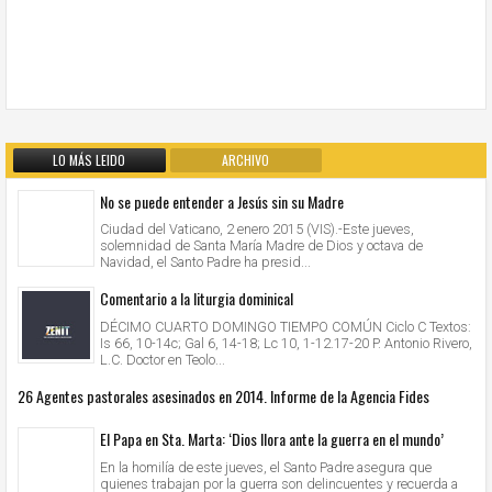
LO MÁS LEIDO
ARCHIVO
No se puede entender a Jesús sin su Madre
Ciudad del Vaticano, 2 enero 2015 (VIS).-Este jueves,
solemnidad de Santa María Madre de Dios y octava de
Navidad, el Santo Padre ha presid...
Comentario a la liturgia dominical
DÉCIMO CUARTO DOMINGO TIEMPO COMÚN Ciclo C Textos:
Is 66, 10-14c; Gal 6, 14-18; Lc 10, 1-12.17-20 P. Antonio Rivero,
L.C. Doctor en Teolo...
26 Agentes pastorales asesinados en 2014. Informe de la Agencia Fides
El Papa en Sta. Marta: ‘Dios llora ante la guerra en el mundo’
En la homilía de este jueves, el Santo Padre asegura que
quienes trabajan por la guerra son delincuentes y recuerda a