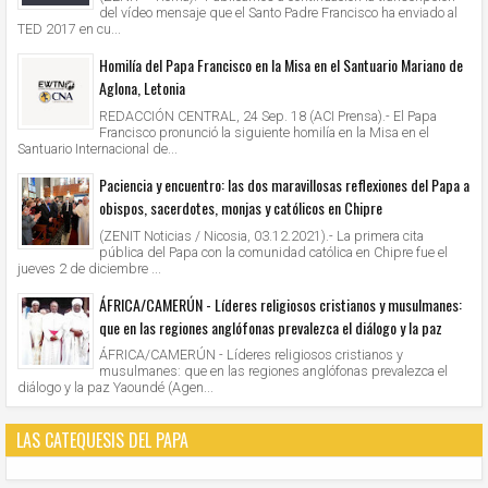
del vídeo mensaje que el Santo Padre Francisco ha enviado al
TED 2017 en cu...
Homilía del Papa Francisco en la Misa en el Santuario Mariano de
Aglona, Letonia
REDACCIÓN CENTRAL, 24 Sep. 18 (ACI Prensa).- El Papa
Francisco pronunció la siguiente homilía en la Misa en el
Santuario Internacional de...
Paciencia y encuentro: las dos maravillosas reflexiones del Papa a
obispos, sacerdotes, monjas y católicos en Chipre
(ZENIT Noticias / Nicosia, 03.12.2021).- La primera cita
pública del Papa con la comunidad católica en Chipre fue el
jueves 2 de diciembre ...
ÁFRICA/CAMERÚN - Líderes religiosos cristianos y musulmanes:
que en las regiones anglófonas prevalezca el diálogo y la paz
ÁFRICA/CAMERÚN - Líderes religiosos cristianos y
musulmanes: que en las regiones anglófonas prevalezca el
diálogo y la paz Yaoundé (Agen...
LAS CATEQUESIS DEL PAPA