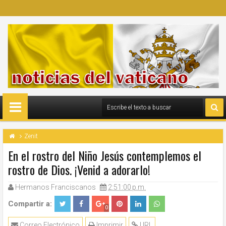
Zenit
En el rostro del Niño Jesús contemplemos el
rostro de Dios. ¡Venid a adorarlo!
Hermanos Franciscanos
2:51:00 p.m.
Compartir a:
0
Correo Electrónico
Imprimir
URL