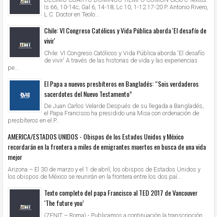
Is 66, 10-14c; Gal 6, 14-18; Lc 10, 1-12.17-20 P. Antonio Rivero,
L.C. Doctor en Teolo...
Chile: VI Congreso Católicos y Vida Pública aborda 'El desafío de
vivir'
Chile: VI Congreso Católicos y Vida Pública aborda 'El desafío
de vivir' A través de las historias de vida y las experiencias
pe...
El Papa a nuevos presbíteros en Bangladés: “Sois verdaderos
sacerdotes del Nuevo Testamento”
De Juan Carlos Velarde Después de su llegada a Bangladés,
el Papa Francisco ha presidido una Misa con ordenación de
presbíteros en el P...
AMERICA/ESTADOS UNIDOS - Obispos de los Estados Unidos y México
recordarán en la frontera a miles de emigrantes muertos en busca de una vida
mejor
Arizona – El 30 de marzo y el 1 de abril, los obispos de Estados Unidos y
los obispos de México se reunirán en la frontera entre los dos paí...
Texto completo del papa Francisco al TED 2017 de Vancouver
‘The future you’
(ZENIT – Roma).- Publicamos a continuación la transcripción