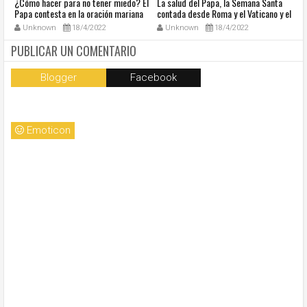
¿Cómo hacer para no tener miedo? El
La salud del Papa, la Semana Santa
Ve
Papa contesta en la oración mariana
contada desde Roma y el Vaticano y el
Ha
de este lunes en la Plaza de San
resumen de noticias en audio
co
Unknown
18/4/2022
Unknown
18/4/2022
Pedro
so
la
PUBLICAR UN COMENTARIO
Blogger
Facebook
Emoticon