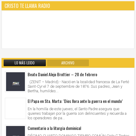
CRISTO TE LLAMA RADIO
LO MÁS LEIDO
ARCHIVO
Beato Daniel Alejo Brottier – 28 de febrero
(ZENIT – Madrid).- Nació en la localidad francesa de La Ferté
Saint-Cyr el 7 de septiembre de 1876. Sus padres, Jean y
Bertha, humildes...
El Papa en Sta. Marta: ‘Dios llora ante la guerra en el mundo’
En la homilía de este jueves, el Santo Padre asegura que
quienes trabajan por la guerra son delincuentes y recuerda a
los operadores de pa...
Comentario a la liturgia dominical
DÉCIMO CUARTO DOMINGO TIEMPO COMÚN Ciclo C Textos: