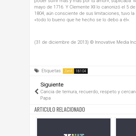
poder sufrir más y más por tu amor», suplicaba. M
mayo de 1716. Y Clemente XII lo canonizó el 5 de 
1804, aún consciente de sus limitaciones, tuvo la
«todo lo bueno que he hecho se lo debo a él».
(31 de diciembre de 2013)
© Innovative Media Inc
Etiquetas:
Zenit
Siguiente
Caricia de ternura, recuerdo, respeto y cercan
Papa
ARTICULO RELACIONADO