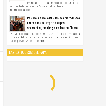
Prensa).- El Papa Francisco pronunció la
siguiente homilía en la Misa en el Santuario
Internacional de...
Paciencia y encuentro: las dos maravillosas
reflexiones del Papa a obispos,
sacerdotes, monjas y católicos en Chipre
(ZENIT Noticias / Nicosia, 03.12.2021).- La primera cita
pública del Papa con la comunidad católica en Chipre
fue el jueves 2 de diciembre ...
LAS CATEQUESIS DEL PAPA