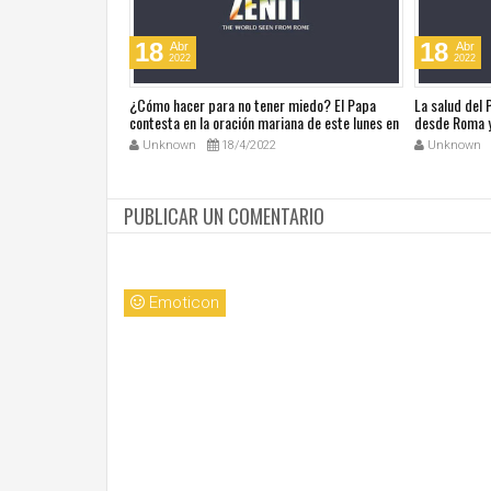
18
18
Abr
Abr
2022
2022
ública de Grecia
¿Cómo hacer para no tener miedo? El Papa
La salud del
omáticas
contesta en la oración mariana de este lunes en
desde Roma y
la Plaza de San Pedro
noticias en a
Unknown
18/4/2022
Unknown
PUBLICAR UN COMENTARIO
Emoticon