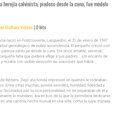
la herejía calvinista, piadoso desde la cuna, fue modelo
bel Orellana Vilches
|
0 hits
rancia nació en Fontcouverte, Languedoc, el 31 de enero de 1597
 árbol genealógico de noble ascendencia. El pequeño creció con
arecía santo ya desde la cuna. Era dócil, amable, servicial,
equeña falta que pudiera afligir a sus padres... ¡Un encanto de
sia y rezaba con visible devoción las oraciones que había
as de Béziers. Dejó una honda impresión en quienes le rodeaban
s. Entre otras muchas, poseía sencillez, humildad, fidelidad y
fascinados por su rica personalidad, no se separaban de él y
atraerle lo mundano, iba en pos de lo que le permitiera dedicarse
ó en una cacería, hecho inusual en una vida, como la suya, trazada