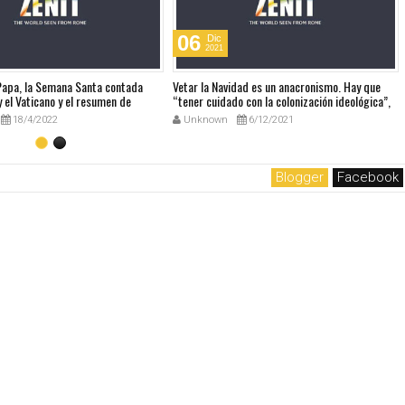
06
Dic
2021
 Papa, la Semana Santa contada
Vetar la Navidad es un anacronismo. Hay que
 el Vaticano y el resumen de
“tener cuidado con la colonización ideológica”,
udio
dice el Papa sobre el Manual europeo que
18/4/2022
Unknown
6/12/2021
prohibía la Navidad
Blogger
Facebook