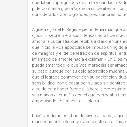
quedaban impregnados de su fe y caridad: «Padre 
pide con tanta gracia?», decía un penitente. L
considerados como grandes predicadores no ten
Alguien dijo del P. Regis «que no tenía más que a
ojos». El secreto era sus intensas horas de oraci
amor a la Eucaristía, que recibía a diario en una 
que inició la vida apostólica se impuso un rígido 
de milagros y el de penetración de espíritus, en
inflamado de amor le hacía exclamar: «¡Oh Dios m
pueda amar todo lo que Vos merecéis ser amado,
su paso, aunque por su celo apostólico muchas ve
que él lograba conmover con su paciencia y dulz
sensibilidad, podía pasar por su lado sin sentirse
elegido para hacer frente a la herejía protesta
sus manos el crucifijo con el que derrocaba tam
empecinados en atacar a la Iglesia.
Pasó por duras pruebas de diversa índole, alguna
mansedumbre. «Sufrir por Jesucristo es el único