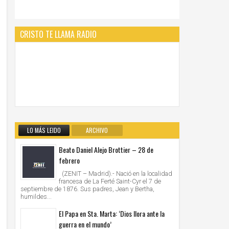
CRISTO TE LLAMA RADIO
LO MÁS LEIDO
ARCHIVO
Beato Daniel Alejo Brottier – 28 de
febrero
(ZENIT – Madrid).- Nació en la localidad
francesa de La Ferté Saint-Cyr el 7 de
septiembre de 1876. Sus padres, Jean y Bertha,
humildes...
El Papa en Sta. Marta: ‘Dios llora ante la
guerra en el mundo’