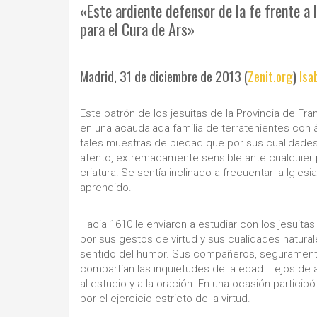
«Este ardiente defensor de la fe frente a 
para el Cura de Ars»
Madrid, 31 de diciembre de 2013 (
Zenit.org
)
Isa
Este patrón de los jesuitas de la Provincia de F
en una acaudalada familia de terratenientes con
tales muestras de piedad que por sus cualidades p
atento, extremadamente sensible ante cualquier p
criatura! Se sentía inclinado a frecuentar la Igle
aprendido.
Hacia 1610 le enviaron a estudiar con los jesuit
por sus gestos de virtud y sus cualidades naturale
sentido del humor. Sus compañeros, seguramente 
compartían las inquietudes de la edad. Lejos de 
al estudio y a la oración. En una ocasión particip
por el ejercicio estricto de la virtud.