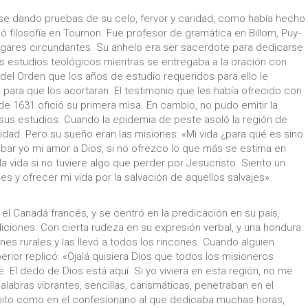
use dando pruebas de su celo, fervor y caridad, como había hecho
 filosofía en Tournon. Fue profesor de gramática en Billom, Puy-
lugares circundantes. Su anhelo era ser sacerdote para dedicarse
 estudios teológicos mientras se entregaba a la oración con
 del Orden que los años de estudio requeridos para ello le
para que los acortaran. El testimonio que les había ofrecido con
 de 1631 ofició su primera misa. En cambio, no pudo emitir la
us estudios. Cuando la epidemia de peste asoló la región de
idad. Pero su sueño eran las misiones: «Mi vida ¿para qué es sino
obar yo mi amor a Dios, si no ofrezco lo que más se estima en
la vida si no tuviere algo que perder por Jesucristo. Siento un
es y ofrecer mi vida por la salvación de aquellos salvajes».
 el Canadá francés, y se centró en la predicación en su país,
diciones. Con cierta rudeza en su expresión verbal, y una hondura
s rurales y las llevó a todos los rincones. Cuando alguien
rior replicó: «Ojalá quisiera Dios que todos los misioneros
El dedo de Dios está aquí. Si yo viviera en esta región, no me
labras vibrantes, sencillas, carismáticas, penetraban en el
lpito como en el confesionario al que dedicaba muchas horas,