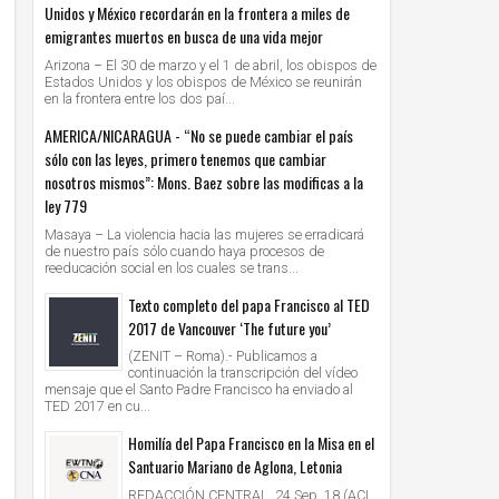
Unidos y México recordarán en la frontera a miles de
emigrantes muertos en busca de una vida mejor
Arizona – El 30 de marzo y el 1 de abril, los obispos de
Estados Unidos y los obispos de México se reunirán
en la frontera entre los dos paí...
AMERICA/NICARAGUA - “No se puede cambiar el país
sólo con las leyes, primero tenemos que cambiar
nosotros mismos”: Mons. Baez sobre las modificas a la
ley 779
Masaya – La violencia hacia las mujeres se erradicará
de nuestro país sólo cuando haya procesos de
reeducación social en los cuales se trans...
Texto completo del papa Francisco al TED
2017 de Vancouver ‘The future you’
(ZENIT – Roma).- Publicamos a
continuación la transcripción del vídeo
mensaje que el Santo Padre Francisco ha enviado al
TED 2017 en cu...
Homilía del Papa Francisco en la Misa en el
Santuario Mariano de Aglona, Letonia
REDACCIÓN CENTRAL, 24 Sep. 18 (ACI