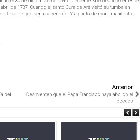
urió el 30 de diciembre de 1640. Clemente XI lo beatificó el 18 de
abril de 1737. Cuando el santo Cura de Ars visitó su tumba en
 certeza de que sería sacerdote. Y a punto de morir, manifestó:
.
Anterior
ía del
Desmienten que el Papa Francisco haya abolido el
pecado