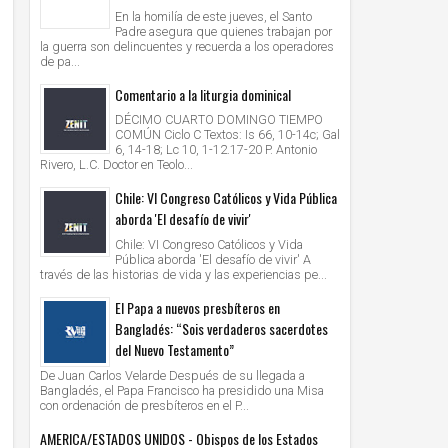
En la homilía de este jueves, el Santo
Padre asegura que quienes trabajan por
la guerra son delincuentes y recuerda a los operadores
de pa...
Comentario a la liturgia dominical
DÉCIMO CUARTO DOMINGO TIEMPO
COMÚN Ciclo C Textos: Is 66, 10-14c; Gal
6, 14-18; Lc 10, 1-12.17-20 P. Antonio
Rivero, L.C. Doctor en Teolo...
Chile: VI Congreso Católicos y Vida Pública
aborda 'El desafío de vivir'
Chile: VI Congreso Católicos y Vida
Pública aborda 'El desafío de vivir' A
través de las historias de vida y las experiencias pe...
El Papa a nuevos presbíteros en
Bangladés: “Sois verdaderos sacerdotes
del Nuevo Testamento”
De Juan Carlos Velarde Después de su llegada a
Bangladés, el Papa Francisco ha presidido una Misa
con ordenación de presbíteros en el P...
AMERICA/ESTADOS UNIDOS - Obispos de los Estados