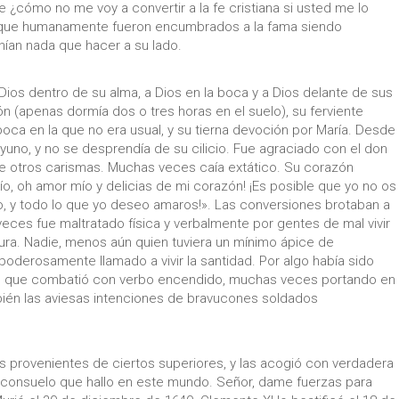
¿cómo no me voy a convertir a la fe cristiana si usted me lo
os que humanamente fueron encumbrados a la fama siendo
ían nada que hacer a su lado.
 Dios dentro de su alma, a Dios en la boca y a Dios delante de sus
ón (apenas dormía dos o tres horas en el suelo), su ferviente
época en la que no era usual, y su tierna devoción por María. Desde
ayuno, y no se desprendía de su cilicio. Fue agraciado con el don
tre otros carismas. Muchas veces caía extático. Su corazón
ío, oh amor mío y delicias de mi corazón! ¡Es posible que yo no os
 y todo lo que yo deseo amaros!». Las conversiones brotaban a
ces fue maltratado física y verbalmente por gentes de mal vivir
ura. Nadie, menos aún quien tuviera un mínimo ápice de
 poderosamente llamado a vivir la santidad. Por algo había sido
nte, que combatió con verbo encendido, muchas veces portando en
bién las aviesas intenciones de bravucones soldados
s provenientes de ciertos superiores, y las acogió con verdadera
 consuelo que hallo en este mundo. Señor, dame fuerzas para