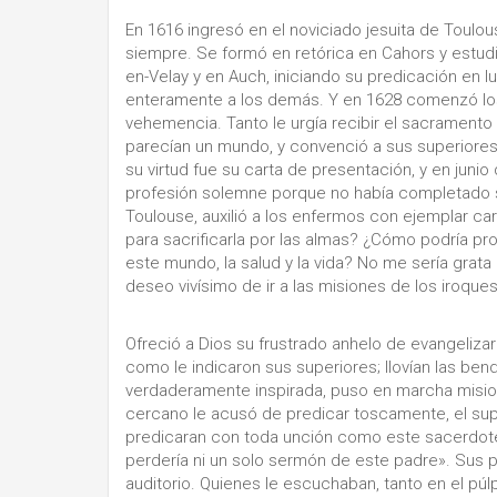
En 1616 ingresó en el noviciado jesuita de Toulo
siempre. Se formó en retórica en Cahors y estudió
en-Velay y en Auch, iniciando su predicación en 
enteramente a los demás. Y en 1628 comenzó los
vehemencia. Tanto le urgía recibir el sacramento
parecían un mundo, y convenció a sus superiores 
su virtud fue su carta de presentación, y en junio
profesión solemne porque no había completado s
Toulouse, auxilió a los enfermos con ejemplar car
para sacrificarla por las almas? ¿Cómo podría pr
este mundo, la salud y la vida? No me sería grata 
deseo vivísimo de ir a las misiones de los iroques
Ofreció a Dios su frustrado anhelo de evangelizar
como le indicaron sus superiores; llovían las ben
verdaderamente inspirada, puso en marcha misione
cercano le acusó de predicar toscamente, el supe
predicaran con toda unción como este sacerdote. 
perdería ni un solo sermón de este padre». Sus pa
auditorio. Quienes le escuchaban, tanto en el pú