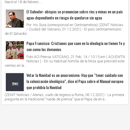
Nació el 18 de febrero ...
El Salvador: obispos se pronuncian sobre ríos y minas en un país
agua-dependiente en riesgo de quedarse sin agua
Por: Iris Soza (corresponsal en Centroamérica) (ZENIT Noticias
/ Ciudad del Vaticano, 01.12.2021).- El país centroamericano
de El Salvador...
Papa Francisco: Cristianos que caen en la ideología no tienen fe y
son como los demonios
Foto ACI Prensa VATICANO, 21 Feb. 14 / 10:15 am ( ACI/EWTN
Noticias ).- En su habitual homilía de la Misa que presidió este
viernes en la...
Vetar la Navidad es un anacronismo. Hay que “tener cuidado con
la colonización ideológica”, dice el Papa sobre el Manual europeo
que prohibía la Navidad
(ZENIT Noticias / Atenas, vuelo de regreso a Roma, 06.12.2021).- La primera
pregunta en la tradicional “rueda de prensa” que el Papa da en e...