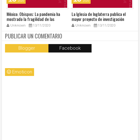
2020
2020
México. Obispos: La pandemia ha
La Iglesia de Inglaterra publica el
40
mostrado la fragilidad de las
mayor proyecto de investigación
R
estructuras del país
sobre sexualidad
su
Unknown
13/11/2020
Unknown
13/11/2020
PUBLICAR UN COMENTARIO
Blogger
Facebook
Emoticon