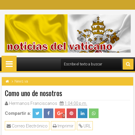
News.va
Como uno de nosotros
Hermanos Franciscanos
1:04:00 p.m.
Compartir a:
0
Correo Electrónico
Imprimir
URL