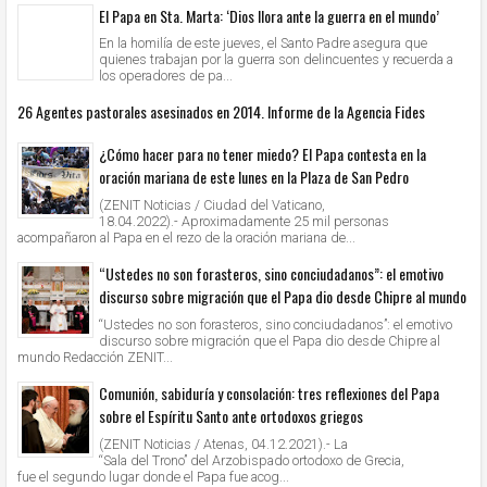
El Papa en Sta. Marta: ‘Dios llora ante la guerra en el mundo’
En la homilía de este jueves, el Santo Padre asegura que
quienes trabajan por la guerra son delincuentes y recuerda a
los operadores de pa...
26 Agentes pastorales asesinados en 2014. Informe de la Agencia Fides
¿Cómo hacer para no tener miedo? El Papa contesta en la
oración mariana de este lunes en la Plaza de San Pedro
(ZENIT Noticias / Ciudad del Vaticano,
18.04.2022).- Aproximadamente 25 mil personas
acompañaron al Papa en el rezo de la oración mariana de...
“Ustedes no son forasteros, sino conciudadanos”: el emotivo
discurso sobre migración que el Papa dio desde Chipre al mundo
“Ustedes no son forasteros, sino conciudadanos”: el emotivo
discurso sobre migración que el Papa dio desde Chipre al
mundo Redacción ZENIT...
Comunión, sabiduría y consolación: tres reflexiones del Papa
sobre el Espíritu Santo ante ortodoxos griegos
(ZENIT Noticias / Atenas, 04.12.2021).- La
“Sala del Trono” del Arzobispado ortodoxo de Grecia,
fue el segundo lugar donde el Papa fue acog...