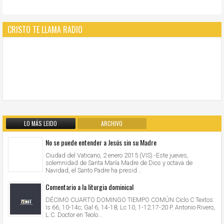
CRISTO TE LLAMA RADIO
LO MÁS LEIDO
ARCHIVO
No se puede entender a Jesús sin su Madre
Ciudad del Vaticano, 2 enero 2015 (VIS).-Este jueves,
solemnidad de Santa María Madre de Dios y octava de
Navidad, el Santo Padre ha presid...
Comentario a la liturgia dominical
DÉCIMO CUARTO DOMINGO TIEMPO COMÚN Ciclo C Textos:
Is 66, 10-14c; Gal 6, 14-18; Lc 10, 1-12.17-20 P. Antonio Rivero,
L.C. Doctor en Teolo...