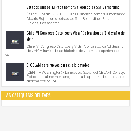
Estados Unidos: El Papa nombra al obispo de San Bernardino
( zenit – 28 dic. 2020).- El Papa Francisco nombra a monseñor
Alberto Rojas como obispo de S an Bernardino , Estados
Unidos, tras aceptar...
Chile: VI Congreso Católicos y Vida Pública aborda 'El desafío de
vivir'
Chile: VI Congreso Católicos y Vida Pública aborda 'El desafío
de vivir' A través de las historias de vida y las experiencias
pe...
El CELAM abre nuevos cursos diplomados
(ZENIT – Washington).- La Escuela Social del CELAM, Consejo
Episcopal Latinoamericano, anuncia la apertura de sus cursos
diplomados online ...
LAS CATEQUESIS DEL PAPA