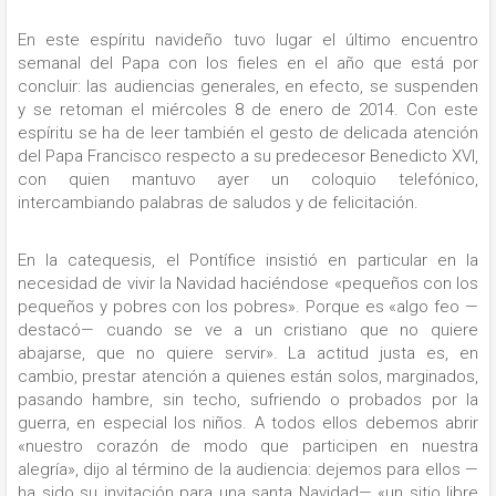
En este espíritu navideño tuvo lugar el último encuentro
semanal del Papa con los fieles en el año que está por
concluir: las audiencias generales, en efecto, se suspenden
y se retoman el miércoles 8 de enero de 2014. Con este
espíritu se ha de leer también el gesto de delicada atención
del Papa Francisco respecto a su predecesor Benedicto XVI,
con quien mantuvo ayer un coloquio telefónico,
intercambiando palabras de saludos y de felicitación.
En la catequesis, el Pontífice insistió en particular en la
necesidad de vivir la Navidad haciéndose «pequeños con los
pequeños y pobres con los pobres». Porque es «algo feo —
destacó— cuando se ve a un cristiano que no quiere
abajarse, que no quiere servir». La actitud justa es, en
cambio, prestar atención a quienes están solos, marginados,
pasando hambre, sin techo, sufriendo o probados por la
guerra, en especial los niños. A todos ellos debemos abrir
«nuestro corazón de modo que participen en nuestra
alegría», dijo al término de la audiencia: dejemos para ellos —
ha sido su invitación para una santa Navidad— «un sitio libre