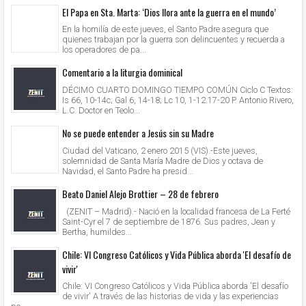
El Papa en Sta. Marta: ‘Dios llora ante la guerra en el mundo’
En la homilía de este jueves, el Santo Padre asegura que
quienes trabajan por la guerra son delincuentes y recuerda a
los operadores de pa...
Comentario a la liturgia dominical
DÉCIMO CUARTO DOMINGO TIEMPO COMÚN Ciclo C Textos:
Is 66, 10-14c; Gal 6, 14-18; Lc 10, 1-12.17-20 P. Antonio Rivero,
L.C. Doctor en Teolo...
No se puede entender a Jesús sin su Madre
Ciudad del Vaticano, 2 enero 2015 (VIS).-Este jueves,
solemnidad de Santa María Madre de Dios y octava de
Navidad, el Santo Padre ha presid...
Beato Daniel Alejo Brottier – 28 de febrero
(ZENIT – Madrid).- Nació en la localidad francesa de La Ferté
Saint-Cyr el 7 de septiembre de 1876. Sus padres, Jean y
Bertha, humildes...
Chile: VI Congreso Católicos y Vida Pública aborda 'El desafío de
vivir'
Chile: VI Congreso Católicos y Vida Pública aborda 'El desafío
de vivir' A través de las historias de vida y las experiencias