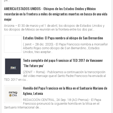
pe...
AMERICA/ESTADOS UNIDOS - Obispos de los Estados Unidos y México
recordarán en la frontera a miles de emigrantes muertos en busca de una vida
mejor
Arizona – El 30 de marzo y el 1 de abril, los obispos de Estados Unidos y
los obispos de México se reunirán en la frontera entre los dos paí...
Estados Unidos: El Papa nombra al obispo de San Bernardino
( zenit – 28 dic. 2020).- El Papa Francisco nombra a monseñor
Alberto Rojas como obispo de S an Bernardino , Estados
Unidos, tras aceptar...
Texto completo del papa Francisco al TED 2017 de Vancouver
‘The future you’
(ZENIT – Roma).- Publicamos a continuación la transcripción
del vídeo mensaje que el Santo Padre Francisco ha enviado al
TED 2017 en cu...
Homilía del Papa Francisco en la Misa en el Santuario Mariano de
Aglona, Letonia
REDACCIÓN CENTRAL, 24 Sep. 18 (ACI Prensa).- El Papa
Francisco pronunció la siguiente homilía en la Misa en el
Santuario Internacional de...