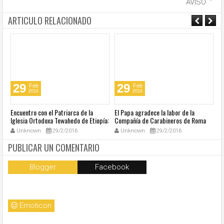
AVISO
ARTICULO RELACIONADO
29
29
Feb
Feb
2016
2016
Encuentro con el Patriarca de la
El Papa agradece la labor de la
In
Iglesia Ortodoxa Tewahedo de Etiopía:
Compañía de Carabineros de Roma
e
Un nuevo tiempo de amistad
San Pedro
Unknown
29/2/2016
Unknown
29/2/2016
fraternal
PUBLICAR UN COMENTARIO
Blogger
Facebook
Emoticon