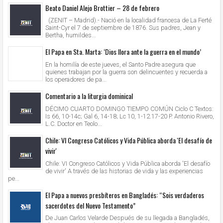
Beato Daniel Alejo Brottier – 28 de febrero
(ZENIT – Madrid).- Nació en la localidad francesa de La Ferté
Saint-Cyr el 7 de septiembre de 1876. Sus padres, Jean y
Bertha, humildes...
El Papa en Sta. Marta: ‘Dios llora ante la guerra en el mundo’
En la homilía de este jueves, el Santo Padre asegura que
quienes trabajan por la guerra son delincuentes y recuerda a
los operadores de pa...
Comentario a la liturgia dominical
DÉCIMO CUARTO DOMINGO TIEMPO COMÚN Ciclo C Textos:
Is 66, 10-14c; Gal 6, 14-18; Lc 10, 1-12.17-20 P. Antonio Rivero,
L.C. Doctor en Teolo...
Chile: VI Congreso Católicos y Vida Pública aborda 'El desafío de
vivir'
Chile: VI Congreso Católicos y Vida Pública aborda 'El desafío
de vivir' A través de las historias de vida y las experiencias
pe...
El Papa a nuevos presbíteros en Bangladés: “Sois verdaderos
sacerdotes del Nuevo Testamento”
De Juan Carlos Velarde Después de su llegada a Bangladés,