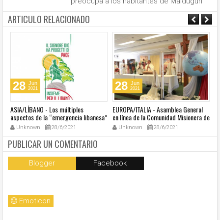
preocupa a los habitantes de Maiduguri
ARTICULO RELACIONADO
28
28
Jun
Jun
2021
2021
ASIA/LÍBANO - Los múltiples
EUROPA/ITALIA - Asamblea General
A
aspectos de la “emergencia libanesa”
en línea de la Comunidad Misionera de
in
al centro de la cumbre eclesial
Villaregia
Unknown
28/6/2021
Unknown
28/6/2021
convocada por el Papa Francisco
PUBLICAR UN COMENTARIO
Blogger
Facebook
Emoticon