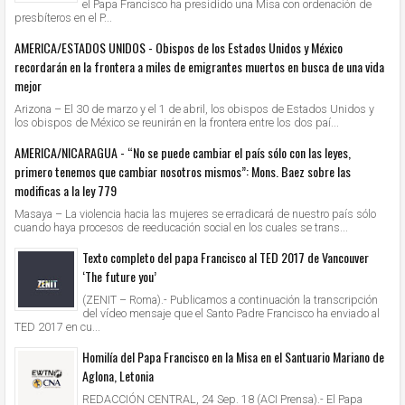
el Papa Francisco ha presidido una Misa con ordenación de
presbíteros en el P...
AMERICA/ESTADOS UNIDOS - Obispos de los Estados Unidos y México
recordarán en la frontera a miles de emigrantes muertos en busca de una vida
mejor
Arizona – El 30 de marzo y el 1 de abril, los obispos de Estados Unidos y
los obispos de México se reunirán en la frontera entre los dos paí...
AMERICA/NICARAGUA - “No se puede cambiar el país sólo con las leyes,
primero tenemos que cambiar nosotros mismos”: Mons. Baez sobre las
modificas a la ley 779
Masaya – La violencia hacia las mujeres se erradicará de nuestro país sólo
cuando haya procesos de reeducación social en los cuales se trans...
Texto completo del papa Francisco al TED 2017 de Vancouver
‘The future you’
(ZENIT – Roma).- Publicamos a continuación la transcripción
del vídeo mensaje que el Santo Padre Francisco ha enviado al
TED 2017 en cu...
Homilía del Papa Francisco en la Misa en el Santuario Mariano de
Aglona, Letonia
REDACCIÓN CENTRAL, 24 Sep. 18 (ACI Prensa).- El Papa