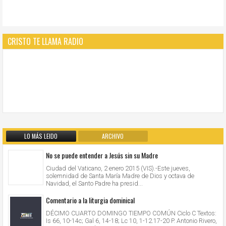
CRISTO TE LLAMA RADIO
LO MÁS LEIDO
ARCHIVO
No se puede entender a Jesús sin su Madre
Ciudad del Vaticano, 2 enero 2015 (VIS).-Este jueves,
solemnidad de Santa María Madre de Dios y octava de
Navidad, el Santo Padre ha presid...
Comentario a la liturgia dominical
DÉCIMO CUARTO DOMINGO TIEMPO COMÚN Ciclo C Textos:
Is 66, 10-14c; Gal 6, 14-18; Lc 10, 1-12.17-20 P. Antonio Rivero,