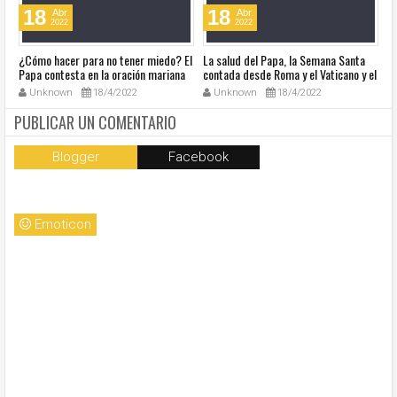
18
18
Abr
Abr
2022
2022
¿Cómo hacer para no tener miedo? El
La salud del Papa, la Semana Santa
Ve
Papa contesta en la oración mariana
contada desde Roma y el Vaticano y el
Ha
de este lunes en la Plaza de San
resumen de noticias en audio
co
Unknown
18/4/2022
Unknown
18/4/2022
Pedro
so
la
PUBLICAR UN COMENTARIO
Blogger
Facebook
Emoticon