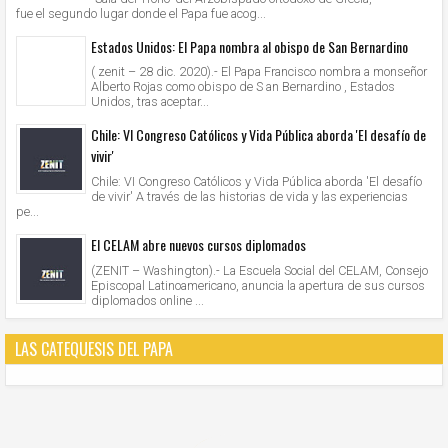
fue el segundo lugar donde el Papa fue acog...
Estados Unidos: El Papa nombra al obispo de San Bernardino
( zenit – 28 dic. 2020).- El Papa Francisco nombra a monseñor
Alberto Rojas como obispo de S an Bernardino , Estados
Unidos, tras aceptar...
Chile: VI Congreso Católicos y Vida Pública aborda 'El desafío de
vivir'
Chile: VI Congreso Católicos y Vida Pública aborda 'El desafío
de vivir' A través de las historias de vida y las experiencias
pe...
El CELAM abre nuevos cursos diplomados
(ZENIT – Washington).- La Escuela Social del CELAM, Consejo
Episcopal Latinoamericano, anuncia la apertura de sus cursos
diplomados online ...
LAS CATEQUESIS DEL PAPA