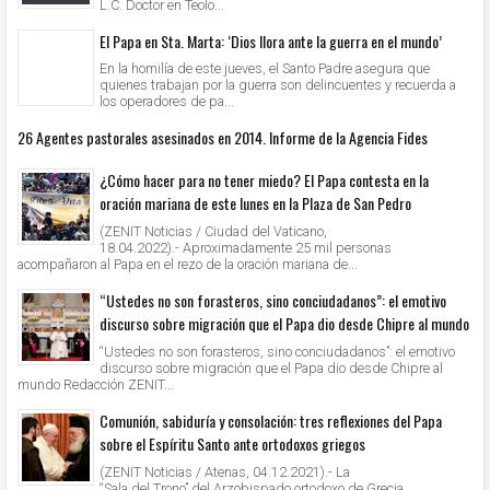
L.C. Doctor en Teolo...
El Papa en Sta. Marta: ‘Dios llora ante la guerra en el mundo’
En la homilía de este jueves, el Santo Padre asegura que
quienes trabajan por la guerra son delincuentes y recuerda a
los operadores de pa...
26 Agentes pastorales asesinados en 2014. Informe de la Agencia Fides
¿Cómo hacer para no tener miedo? El Papa contesta en la
oración mariana de este lunes en la Plaza de San Pedro
(ZENIT Noticias / Ciudad del Vaticano,
18.04.2022).- Aproximadamente 25 mil personas
acompañaron al Papa en el rezo de la oración mariana de...
“Ustedes no son forasteros, sino conciudadanos”: el emotivo
discurso sobre migración que el Papa dio desde Chipre al mundo
“Ustedes no son forasteros, sino conciudadanos”: el emotivo
discurso sobre migración que el Papa dio desde Chipre al
mundo Redacción ZENIT...
Comunión, sabiduría y consolación: tres reflexiones del Papa
sobre el Espíritu Santo ante ortodoxos griegos
(ZENIT Noticias / Atenas, 04.12.2021).- La
“Sala del Trono” del Arzobispado ortodoxo de Grecia,