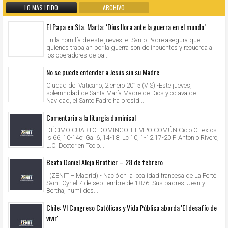
LO MÁS LEIDO
ARCHIVO
El Papa en Sta. Marta: ‘Dios llora ante la guerra en el mundo’
En la homilía de este jueves, el Santo Padre asegura que
quienes trabajan por la guerra son delincuentes y recuerda a
los operadores de pa...
No se puede entender a Jesús sin su Madre
Ciudad del Vaticano, 2 enero 2015 (VIS).-Este jueves,
solemnidad de Santa María Madre de Dios y octava de
Navidad, el Santo Padre ha presid...
Comentario a la liturgia dominical
DÉCIMO CUARTO DOMINGO TIEMPO COMÚN Ciclo C Textos:
Is 66, 10-14c; Gal 6, 14-18; Lc 10, 1-12.17-20 P. Antonio Rivero,
L.C. Doctor en Teolo...
Beato Daniel Alejo Brottier – 28 de febrero
(ZENIT – Madrid).- Nació en la localidad francesa de La Ferté
Saint-Cyr el 7 de septiembre de 1876. Sus padres, Jean y
Bertha, humildes...
Chile: VI Congreso Católicos y Vida Pública aborda 'El desafío de
vivir'