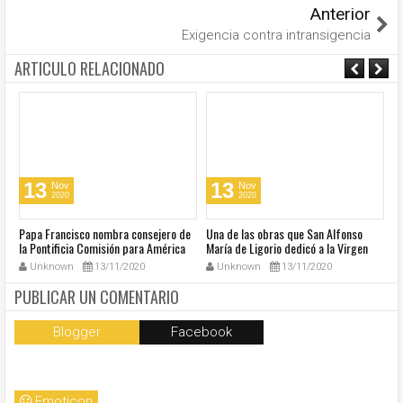
Anterior
Exigencia contra intransigencia
ARTICULO RELACIONADO
13
13
Nov
Nov
2020
2020
u
Papa Francisco nombra consejero de
Una de las obras que San Alfonso
El
la Pontificia Comisión para América
María de Ligorio dedicó a la Virgen
o
Latina
cumple 270 años
Unknown
13/11/2020
Unknown
13/11/2020
PUBLICAR UN COMENTARIO
Blogger
Facebook
Emoticon