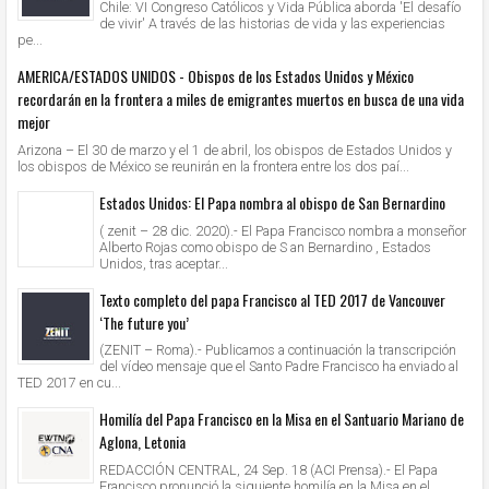
Chile: VI Congreso Católicos y Vida Pública aborda 'El desafío
de vivir' A través de las historias de vida y las experiencias
pe...
AMERICA/ESTADOS UNIDOS - Obispos de los Estados Unidos y México
recordarán en la frontera a miles de emigrantes muertos en busca de una vida
mejor
Arizona – El 30 de marzo y el 1 de abril, los obispos de Estados Unidos y
los obispos de México se reunirán en la frontera entre los dos paí...
Estados Unidos: El Papa nombra al obispo de San Bernardino
( zenit – 28 dic. 2020).- El Papa Francisco nombra a monseñor
Alberto Rojas como obispo de S an Bernardino , Estados
Unidos, tras aceptar...
Texto completo del papa Francisco al TED 2017 de Vancouver
‘The future you’
(ZENIT – Roma).- Publicamos a continuación la transcripción
del vídeo mensaje que el Santo Padre Francisco ha enviado al
TED 2017 en cu...
Homilía del Papa Francisco en la Misa en el Santuario Mariano de
Aglona, Letonia
REDACCIÓN CENTRAL, 24 Sep. 18 (ACI Prensa).- El Papa
Francisco pronunció la siguiente homilía en la Misa en el