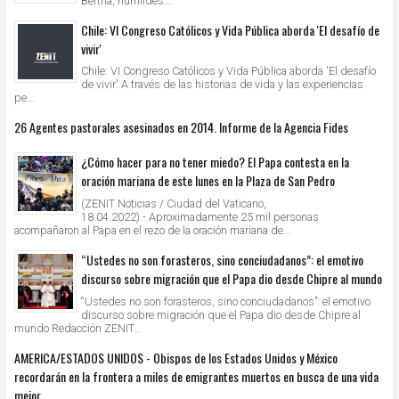
Bertha, humildes...
Chile: VI Congreso Católicos y Vida Pública aborda 'El desafío de
vivir'
Chile: VI Congreso Católicos y Vida Pública aborda 'El desafío
de vivir' A través de las historias de vida y las experiencias
pe...
26 Agentes pastorales asesinados en 2014. Informe de la Agencia Fides
¿Cómo hacer para no tener miedo? El Papa contesta en la
oración mariana de este lunes en la Plaza de San Pedro
(ZENIT Noticias / Ciudad del Vaticano,
18.04.2022).- Aproximadamente 25 mil personas
acompañaron al Papa en el rezo de la oración mariana de...
“Ustedes no son forasteros, sino conciudadanos”: el emotivo
discurso sobre migración que el Papa dio desde Chipre al mundo
“Ustedes no son forasteros, sino conciudadanos”: el emotivo
discurso sobre migración que el Papa dio desde Chipre al
mundo Redacción ZENIT...
AMERICA/ESTADOS UNIDOS - Obispos de los Estados Unidos y México
recordarán en la frontera a miles de emigrantes muertos en busca de una vida
mejor