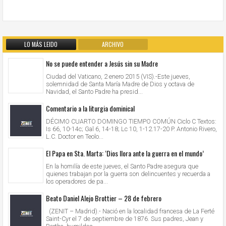
LO MÁS LEIDO
ARCHIVO
No se puede entender a Jesús sin su Madre
Ciudad del Vaticano, 2 enero 2015 (VIS).-Este jueves,
solemnidad de Santa María Madre de Dios y octava de
Navidad, el Santo Padre ha presid...
Comentario a la liturgia dominical
DÉCIMO CUARTO DOMINGO TIEMPO COMÚN Ciclo C Textos:
Is 66, 10-14c; Gal 6, 14-18; Lc 10, 1-12.17-20 P. Antonio Rivero,
L.C. Doctor en Teolo...
El Papa en Sta. Marta: ‘Dios llora ante la guerra en el mundo’
En la homilía de este jueves, el Santo Padre asegura que
quienes trabajan por la guerra son delincuentes y recuerda a
los operadores de pa...
Beato Daniel Alejo Brottier – 28 de febrero
(ZENIT – Madrid).- Nació en la localidad francesa de La Ferté
Saint-Cyr el 7 de septiembre de 1876. Sus padres, Jean y