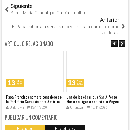
Siguiente
Santa María Guadalupe García (LupIta)
Anterior
El Papa exhorta a servir sin pedir nada a cambio, como
hizo Jesús
ARTICULO RELACIONADO
13
13
Nov
Nov
2020
2020
u
Papa Francisco nombra consejero de
Una de las obras que San Alfonso
El
la Pontificia Comisión para América
María de Ligorio dedicó a la Virgen
o
Latina
cumple 270 años
Unknown
13/11/2020
Unknown
13/11/2020
PUBLICAR UN COMENTARIO
Blogger
Facebook