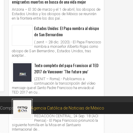
emigrantes muertos en busca de una vida mejor
Arizona – El 30 de marzo y el 1 de abril, los obispos de
Estados Unidos y los obispos de México se reunirán
en la frontera entre los dos paí...
Estados Unidos: El Papa nombra al obispo
de San Bernardino
( zenit – 28 dic. 2020).- El Papa Francisco
nombra a monseñor Alberto Rojas como
obispo de S an Bernardino , Estados Unidos, tras
aceptar...
Texto completo del papa Francisco al TED
2017 de Vancouver ‘The future you’
(ZENIT – Roma).- Publicamos a
continuación la transcripción del vídeo
mensaje que el Santo Padre Francisco ha enviado al
TED 2017 en cu...
Homilía del Papa Francisco en la Misa en el
Santuario Mariano de Aglona, Letonia
Compartido por
Agencia Católica de Noticias de México
REDACCIÓN CENTRAL, 24 Sep. 18 (ACI
Prensa).- El Papa Francisco pronunció la
siguiente homilía en la Misa en el Santuario
Internacional de...