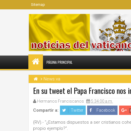
Sitemap
PÁGINA PRINCIPAL
News.va
En su tweet el Papa Francisco nos i
Hermanos Franciscanos
5:34:00 a.m.
Compartir a:
Twitter
Facebook
(RV).- “¿Estamos dispuestos a ser cristianos cohe
propio ejemplo?”.