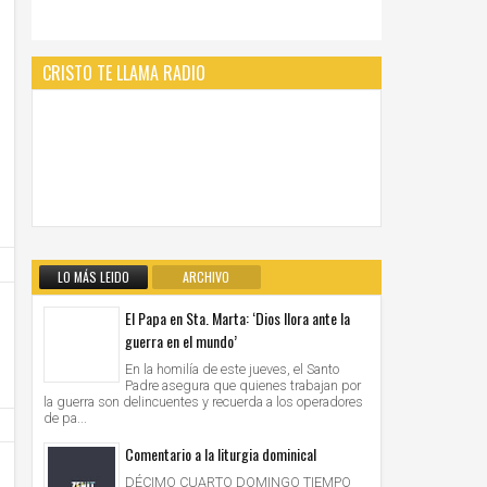
CRISTO TE LLAMA RADIO
LO MÁS LEIDO
ARCHIVO
El Papa en Sta. Marta: ‘Dios llora ante la
guerra en el mundo’
En la homilía de este jueves, el Santo
Padre asegura que quienes trabajan por
la guerra son delincuentes y recuerda a los operadores
de pa...
Comentario a la liturgia dominical
DÉCIMO CUARTO DOMINGO TIEMPO