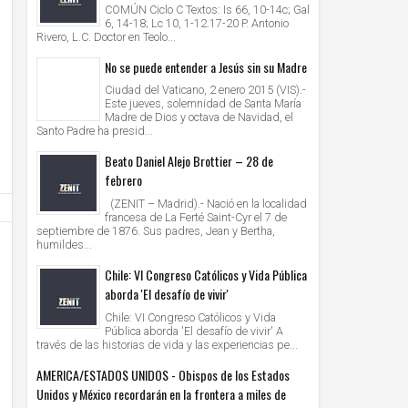
COMÚN Ciclo C Textos: Is 66, 10-14c; Gal
6, 14-18; Lc 10, 1-12.17-20 P. Antonio
Rivero, L.C. Doctor en Teolo...
No se puede entender a Jesús sin su Madre
13
13
Nov
Nov
2020
2020
Ciudad del Vaticano, 2 enero 2015 (VIS).-
Este jueves, solemnidad de Santa María
Venezuela: aumentan las vocaciones
Fratelli tutti. La Diócesis de Roma 
Madre de Dios y octava de Navidad, el
sacerdotales en tiempos difíciles
sobre la Encíclica del Papa
Santo Padre ha presid...
Unknown
13/11/2020
Unknown
13/11/2020
Beato Daniel Alejo Brottier – 28 de
febrero
(ZENIT – Madrid).- Nació en la localidad
francesa de La Ferté Saint-Cyr el 7 de
septiembre de 1876. Sus padres, Jean y Bertha,
humildes...
Chile: VI Congreso Católicos y Vida Pública
aborda 'El desafío de vivir'
Chile: VI Congreso Católicos y Vida
Pública aborda 'El desafío de vivir' A
través de las historias de vida y las experiencias pe...
AMERICA/ESTADOS UNIDOS - Obispos de los Estados
Unidos y México recordarán en la frontera a miles de