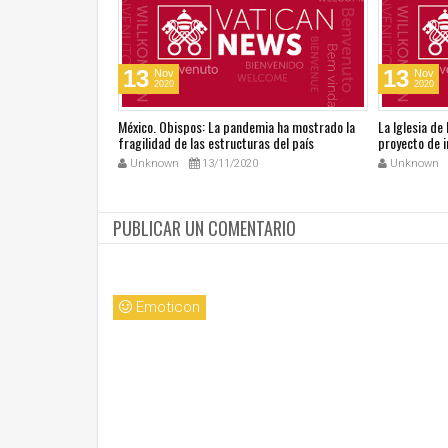
13
13
Nov
Nov
2020
2020
go del Tiempo
México. Obispos: La pandemia ha mostrado la
La Iglesia de
tros talentos
fragilidad de las estructuras del país
proyecto de i
Unknown
13/11/2020
Unknown
PUBLICAR UN COMENTARIO
Emoticon