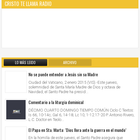
CRISTO TE LLAMA RADIO
LO MÁS LEIDO
ARCHIVO
No se puede entender a Jesús sin su Madre
Ciudad del Vaticano, 2 enero 2015 (VIS).-Este jueves,
solemnidad de Santa María Madre de Dios y octava de
Navidad, el Santo Padre ha presid...
Comentario a la liturgia dominical
DÉCIMO CUARTO DOMINGO TIEMPO COMÚN Ciclo C Textos:
Is 66, 10-14c; Gal 6, 14-18; Lc 10, 1-12.17-20 P. Antonio Rivero,
L.C. Doctor en Teolo...
El Papa en Sta. Marta: ‘Dios llora ante la guerra en el mundo’
En la homilía de este jueves, el Santo Padre asegura que