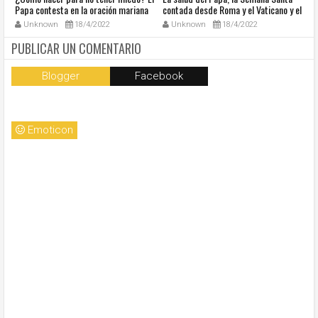
Papa contesta en la oración mariana
contada desde Roma y el Vaticano y el
Ha
de este lunes en la Plaza de San
resumen de noticias en audio
co
Unknown
18/4/2022
Unknown
18/4/2022
Pedro
so
la
PUBLICAR UN COMENTARIO
Blogger
Facebook
Emoticon