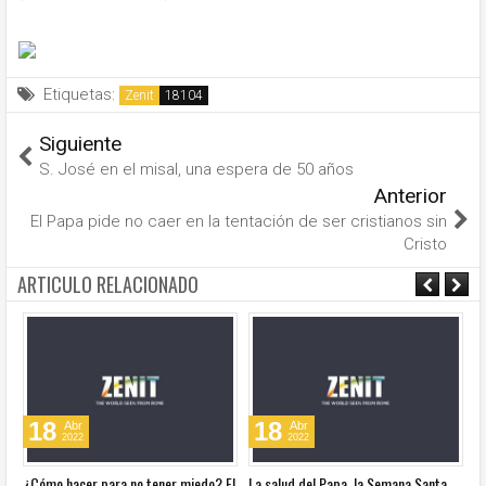
Etiquetas:
Zenit
Siguiente
S. José en el misal, una espera de 50 años
Anterior
El Papa pide no caer en la tentación de ser cristianos sin
Cristo
ARTICULO RELACIONADO
18
18
Abr
Abr
2022
2022
¿Cómo hacer para no tener miedo? El
La salud del Papa, la Semana Santa
Ve