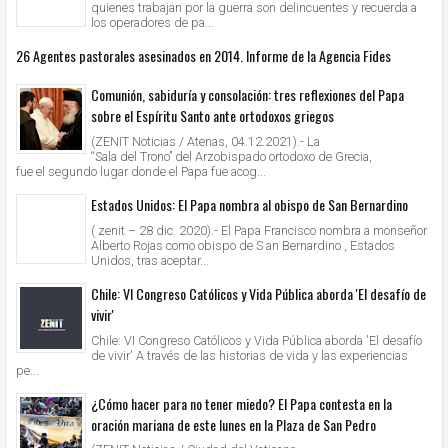
quienes trabajan por la guerra son delincuentes y recuerda a
los operadores de pa...
26 Agentes pastorales asesinados en 2014. Informe de la Agencia Fides
Comunión, sabiduría y consolación: tres reflexiones del Papa
sobre el Espíritu Santo ante ortodoxos griegos
(ZENIT Noticias / Atenas, 04.12.2021).- La
“Sala del Trono” del Arzobispado ortodoxo de Grecia,
fue el segundo lugar donde el Papa fue acog...
Estados Unidos: El Papa nombra al obispo de San Bernardino
( zenit – 28 dic. 2020).- El Papa Francisco nombra a monseñor
Alberto Rojas como obispo de S an Bernardino , Estados
Unidos, tras aceptar...
Chile: VI Congreso Católicos y Vida Pública aborda 'El desafío de
vivir'
Chile: VI Congreso Católicos y Vida Pública aborda 'El desafío
de vivir' A través de las historias de vida y las experiencias
pe...
¿Cómo hacer para no tener miedo? El Papa contesta en la
oración mariana de este lunes en la Plaza de San Pedro