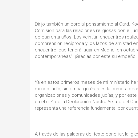
Dirijo también un cordial pensamiento al Card. 
Comisión para las relaciones religiosas con el j
de cuarenta años. Los veintiún encuentros realiz
comprensión recíproca y los lazos de amistad en
encuentro, que tendrá lugar en Madrid, en octubr
contemporáneas”. ¡Gracias por este su empeño!
Ya en estos primeros meses de mi ministerio he t
mundo judío, sin embargo ésta es la primera oca
organizaciones y comunidades judías, y por est
en el n. 4 de la Declaración Nostra Aetate del Con
representa una referencia fundamental por cuanto
A través de las palabras del texto conciliar, la Ig