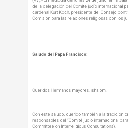
(RV).- El mediodía del lunes 24 de junio, en la S
de la delegación del Comité judío internacional p
cardenal Kurt Koch, presidente del Consejo pontif
Comisión para las relaciones religiosas con los ju
Saludo del Papa Francisco:
Queridos Hermanos mayores, ¡shalom!
Con este saludo, querido también a la tradición cr
responsables del “Comité judío internacional para 
Committee on Interreligious Consultations).