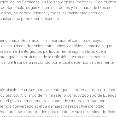
ación, en los Patriarcas, en Moisés y en los Profetas». Y, en cuanto
a de San Pablo, según el cual «los dones y la llamada de Dios son
odios, las persecuciones, y todas las manifestaciones de
cristiano no puede ser antisemita!
mencionada Declaración, han marcado el camino de mayor
n los últimos decenios entre judíos y católicos, camino al que
a sea mediante gestos particularmente significativos que a
ntos que han profundizado la reflexión acerca de las bases
ianos. Se trata de un recorrido por el cual debemos sinceramente
más visible de un vasto movimiento que un poco en todo el mundo
 soy testigo. A lo largo de mi ministerio como Arzobispo de Buenos
nido el gozo de mantener relaciones de sincera amistad con
hemos conversado acerca de nuestra respectiva identidad
Escrituras, las modalidades para mantener vivo el sentido de Dios