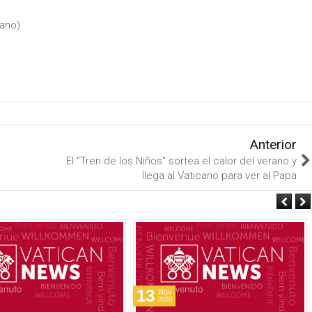
cano)
Anterior
El "Tren de los Niños" sortea el calor del verano y
llega al Vaticano para ver al Papa
13
Nov
2020