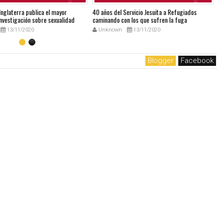
 Inglaterra publica el mayor
40 años del Servicio Jesuita a Refugiados
nvestigación sobre sexualidad
caminando con los que sufren la fuga
13/11/2020
Unknown
13/11/2020
Blogger
Facebook