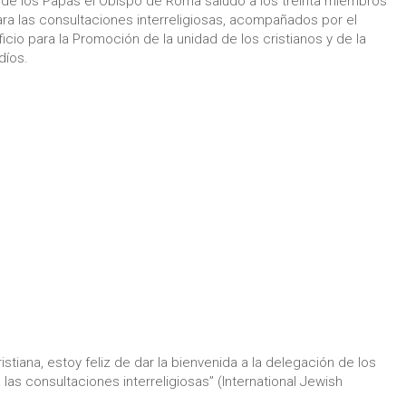
ala de los Papas el Obispo de Roma saludó a los treinta miembros
ara las consultaciones interreligiosas, acompañados por el
icio para la Promoción de la unidad de los cristianos y de la
díos.
istiana, estoy feliz de dar la bienvenida a la delegación de los
las consultaciones interreligiosas” (International Jewish