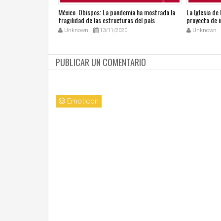
go del Tiempo
México. Obispos: La pandemia ha mostrado la
La Iglesia de
tros talentos
fragilidad de las estructuras del país
proyecto de i
Unknown
13/11/2020
Unknown
PUBLICAR UN COMENTARIO
Emoticon