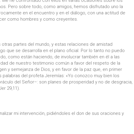
Me he confrontado con ellos en varias ocasiones sobre los
nos. Pero sobre todo, como amigos, hemos disfrutado uno la
rocamente en el encuentro y en el diálogo, con una actitud de
recer como hombres y como creyentes.
tras partes del mundo, y estas relaciones de amistad
go que se desarrolla en el plano oficial. Por lo tanto no puedo
ndo, como están haciendo, de involucrar también en él a las
dad de nuestro testimonio común a favor del respeto de la
en y semejanza de Dios, y en favor de la paz que, en primer
as palabras del profeta Jeremías: «Yo conozco muy bien los
áculo del Señor–: son planes de prosperidad y no de desgracia,
er 29,11).
nalizar mi intervención, pidiéndoles el don de sus oraciones y