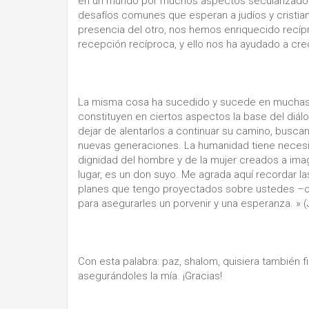
en un mundo por muchos aspectos secularizado. 
desafíos comunes que esperan a judíos y cristia
presencia del otro, nos hemos enriquecido recíp
recepción recíproca, y ello nos ha ayudado a c
La misma cosa ha sucedido y sucede en muchas o
constituyen en ciertos aspectos la base del diálo
dejar de alentarlos a continuar su camino, busca
nuevas generaciones. La humanidad tiene necesi
dignidad del hombre y de la mujer creados a imag
lugar, es un don suyo. Me agrada aquí recordar l
planes que tengo proyectados sobre ustedes –or
para asegurarles un porvenir y una esperanza. » (J
Con esta palabra: paz, shalom, quisiera también fi
asegurándoles la mía. ¡Gracias!