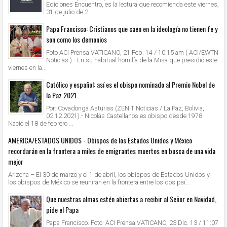
Ediciones Encuentro, es la lectura que recomienda este viernes,
31 de julio de 2...
Papa Francisco: Cristianos que caen en la ideología no tienen fe y
son como los demonios
Foto ACI Prensa VATICANO, 21 Feb. 14 / 10:15 am ( ACI/EWTN
Noticias ).- En su habitual homilía de la Misa que presidió este
viernes en la...
Católico y español: así es el obispo nominado al Premio Nobel de
la Paz 2021
Por: Covadonga Asturias (ZENIT Noticias / La Paz, Bolivia,
02.12.2021).- Nicolás Castellanos es obispo desde 1978.
Nació el 18 de febrero ...
AMERICA/ESTADOS UNIDOS - Obispos de los Estados Unidos y México
recordarán en la frontera a miles de emigrantes muertos en busca de una vida
mejor
Arizona – El 30 de marzo y el 1 de abril, los obispos de Estados Unidos y
los obispos de México se reunirán en la frontera entre los dos paí...
Que nuestras almas estén abiertas a recibir al Señor en Navidad,
pide el Papa
Papa Francisco. Foto: ACI Prensa VATICANO, 23 Dic. 13 / 11:07