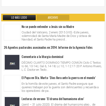
LO MÁS LEIDO
ARCHIVO
No se puede entender a Jesús sin su Madre
Ciudad del Vaticano, 2 enero 2015 (VIS).-Este jueves,
solemnidad de Santa María Madre de Dios y octava de
Navidad, el Santo Padre ha presid...
26 Agentes pastorales asesinados en 2014. Informe de la Agencia Fides
Comentario a la liturgia dominical
DÉCIMO CUARTO DOMINGO TIEMPO COMÚN Ciclo C Textos:
Is 66, 10-14c; Gal 6, 14-18; Lc 10, 1-12.17-20 P. Antonio Rivero,
L.C. Doctor en Teolo...
El Papa en Sta. Marta: ‘Dios llora ante la guerra en el mundo’
En la homilía de este jueves, el Santo Padre asegura que
quienes trabajan por la guerra son delincuentes y recuerda a
los operadores de pa...
Lecturas de verano: ‘El drama del humanismo ateo’
(zenit – 31 julio 2020). El drama del humanismo ateo , de