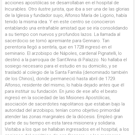
acciones apostólicas se desarrollaban en el hospital de
Incurables. Otro ilustre jurista, que iba a ser una de las glorias
de la Iglesia y fundador suyo, Alfonso María de Ligorio, había
tenido la misma idea. Y en este centro se conocieron
entablando una entrañable amistad que se iría consolidando
a su tiempo con nuevos y profundos lazos. La llamada al
sacerdocio se tornó apremiante para Gennaro. Tan
perentoria llegó a sentirla, que en 1728 ingresó en el
seminario. El arzobispo de Nápoles, cardenal Pignatelli, lo
destinó a la parroquia de Sant’Anna di Palazzo. No hallaba el
sosiego necesario para el estudio en su domicilio, y se
trasladó al colegio de la Santa Familia (denominado también
de los Chinos), donde permaneció hasta abril de 1729.
Alfonso, residente del mismo, lo había dejado antes que él
para instituir su fundación. En junio de ese año el beato
ingresó en la sociedad de las Misiones Apostólicas,
asociación de sacerdotes napolitanos que estaban bajo la
autoridad del arzobispo; tenían como objetivo primordial
atender las zonas marginales de la diócesis. Empleó gran
parte de su tiempo en esta tarea misionera y solidaria.
Visitaba a los que se hallaban ingresados en el hospital, a los