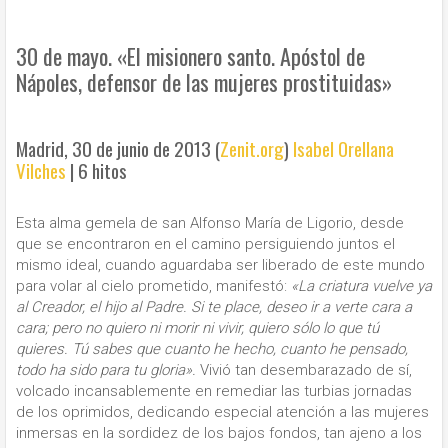
30 de mayo. «El misionero santo. Apóstol de
Nápoles, defensor de las mujeres prostituidas»
Madrid, 30 de junio de 2013 (
Zenit.org
)
Isabel Orellana
Vilches
|
6 hitos
Esta alma gemela de san Alfonso María de Ligorio, desde
que se encontraron en el camino persiguiendo juntos el
mismo ideal, cuando aguardaba ser liberado de este mundo
para volar al cielo prometido, manifestó:
«La criatura vuelve ya
al Creador, el hijo al Padre. Si te place, deseo ir a verte cara a
cara; pero no quiero ni morir ni vivir, quiero sólo lo que tú
quieres. Tú sabes que cuanto he hecho, cuanto he pensado,
todo ha sido para tu gloria».
Vivió tan desembarazado de sí,
volcado incansablemente en remediar las turbias jornadas
de los oprimidos, dedicando especial atención a las mujeres
inmersas en la sordidez de los bajos fondos, tan ajeno a los