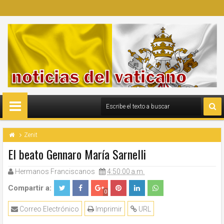
Zenit
El beato Gennaro María Sarnelli
Hermanos Franciscanos
4:50:00 a.m.
Compartir a:
0
Correo Electrónico
Imprimir
URL