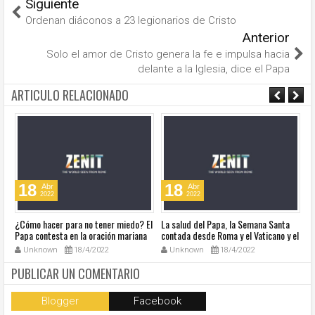
Siguiente
Ordenan diáconos a 23 legionarios de Cristo
Anterior
Solo el amor de Cristo genera la fe e impulsa hacia
delante a la Iglesia, dice el Papa
ARTICULO RELACIONADO
18
18
Abr
Abr
2022
2022
¿Cómo hacer para no tener miedo? El
La salud del Papa, la Semana Santa
Ve
Papa contesta en la oración mariana
contada desde Roma y el Vaticano y el
Ha
de este lunes en la Plaza de San
resumen de noticias en audio
co
Unknown
18/4/2022
Unknown
18/4/2022
Pedro
so
la
PUBLICAR UN COMENTARIO
Blogger
Facebook