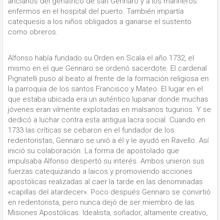
ancianos del geriátrico de san Gennaro y a los marineros
enfermos en el hospital del puerto. También impartía
catequesis a los niños obligados a ganarse el sustento
como obreros.
Alfonso había fundado su Orden en Scala el año 1732, el
mismo en el que Gennaro se ordenó sacerdote. El cardenal
Pignatelli puso al beato al frente de la formación religiosa en
la parroquia de los santos Francisco y Mateo. El lugar en el
que estaba ubicada era un auténtico lupanar donde muchas
jóvenes eran vilmente explotadas en malsanos tugurios. Y se
dedicó a luchar contra esta antigua lacra social. Cuando en
1733 las críticas se cebaron en el fundador de los
redentoristas, Gennaro se unió a él y le ayudó en Ravello. Así
inició su colaboración. La forma de apostolado que
impulsaba Alfonso despertó su interés. Ambos unieron sus
fuerzas catequizando a laicos y promoviendo acciones
apostólicas realizadas al caer la tarde en las denominadas
«capillas del atardecer». Poco después Gennaro se convirtió
en redentorista, pero nunca dejó de ser miembro de las
Misiones Apostólicas. Idealista, soñador, altamente creativo,