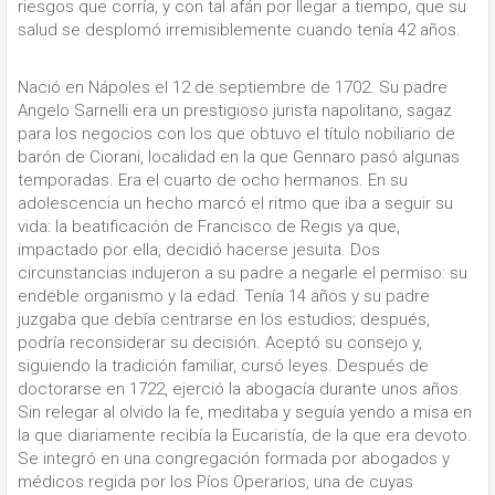
riesgos que corría, y con tal afán por llegar a tiempo, que su
salud se desplomó irremisiblemente cuando tenía 42 años.
Nació en Nápoles el 12 de septiembre de 1702. Su padre
Angelo Sarnelli era un prestigioso jurista napolitano, sagaz
para los negocios con los que obtuvo el título nobiliario de
barón de Ciorani, localidad en la que Gennaro pasó algunas
temporadas. Era el cuarto de ocho hermanos. En su
adolescencia un hecho marcó el ritmo que iba a seguir su
vida: la beatificación de Francisco de Regis ya que,
impactado por ella, decidió hacerse jesuita. Dos
circunstancias indujeron a su padre a negarle el permiso: su
endeble organismo y la edad. Tenía 14 años y su padre
juzgaba que debía centrarse en los estudios; después,
podría reconsiderar su decisión. Aceptó su consejo y,
siguiendo la tradición familiar, cursó leyes. Después de
doctorarse en 1722, ejerció la abogacía durante unos años.
Sin relegar al olvido la fe, meditaba y seguía yendo a misa en
la que diariamente recibía la Eucaristía, de la que era devoto.
Se integró en una congregación formada por abogados y
médicos regida por los Píos Operarios, una de cuyas