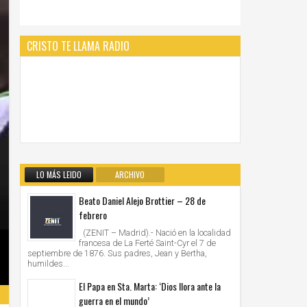
CRISTO TE LLAMA RADIO
LO MÁS LEIDO
ARCHIVO
Beato Daniel Alejo Brottier – 28 de
febrero
(ZENIT – Madrid).- Nació en la localidad
francesa de La Ferté Saint-Cyr el 7 de
septiembre de 1876. Sus padres, Jean y Bertha,
humildes...
El Papa en Sta. Marta: ‘Dios llora ante la
guerra en el mundo’