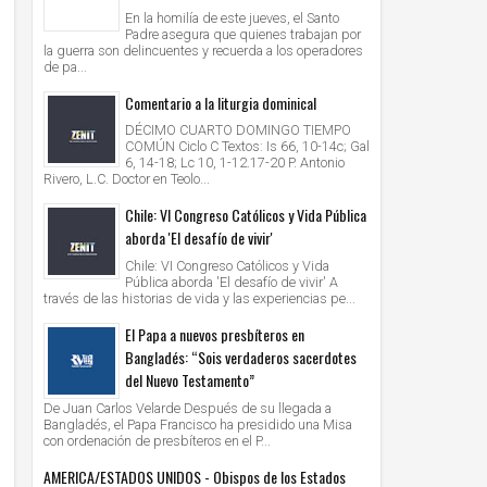
En la homilía de este jueves, el Santo
Padre asegura que quienes trabajan por
la guerra son delincuentes y recuerda a los operadores
de pa...
Comentario a la liturgia dominical
DÉCIMO CUARTO DOMINGO TIEMPO
COMÚN Ciclo C Textos: Is 66, 10-14c; Gal
6, 14-18; Lc 10, 1-12.17-20 P. Antonio
Rivero, L.C. Doctor en Teolo...
Chile: VI Congreso Católicos y Vida Pública
aborda 'El desafío de vivir'
Chile: VI Congreso Católicos y Vida
Pública aborda 'El desafío de vivir' A
través de las historias de vida y las experiencias pe...
El Papa a nuevos presbíteros en
Bangladés: “Sois verdaderos sacerdotes
del Nuevo Testamento”
De Juan Carlos Velarde Después de su llegada a
Bangladés, el Papa Francisco ha presidido una Misa
con ordenación de presbíteros en el P...
AMERICA/ESTADOS UNIDOS - Obispos de los Estados