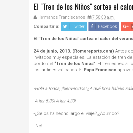
El "Tren de los Niños" sortea el calo
Hermanos Franciscanos
7:58:00 a.m.
Compartir a:
Twitter
Facebook
El "Tren de los Niños" sortea el calor del verano
24 de junio, 2013. (Romereports.com)
Antes de
invitados muy especiales. La estación de tren del
bordo del
“Tren de los Niños”
. El tren especial 
los jardines vaticanos. El
Papa Francisco
aprovech
-Hola a todos, ¡bienvenidos! ¿A qué hora habéis sali
-A las 5.30! A las 4:30!
-¿Se os ha hecho largo el viaje?,¿Aburrido?
-¡No!