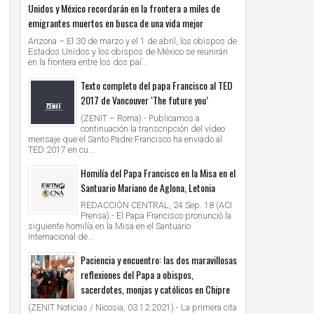
Unidos y México recordarán en la frontera a miles de
emigrantes muertos en busca de una vida mejor
Arizona – El 30 de marzo y el 1 de abril, los obispos de
Estados Unidos y los obispos de México se reunirán
en la frontera entre los dos paí...
Texto completo del papa Francisco al TED
2017 de Vancouver ‘The future you’
(ZENIT – Roma).- Publicamos a
continuación la transcripción del vídeo
mensaje que el Santo Padre Francisco ha enviado al
TED 2017 en cu...
Homilía del Papa Francisco en la Misa en el
Santuario Mariano de Aglona, Letonia
REDACCIÓN CENTRAL, 24 Sep. 18 (ACI
Prensa).- El Papa Francisco pronunció la
siguiente homilía en la Misa en el Santuario
Internacional de...
Paciencia y encuentro: las dos maravillosas
reflexiones del Papa a obispos,
sacerdotes, monjas y católicos en Chipre
(ZENIT Noticias / Nicosia, 03.12.2021).- La primera cita