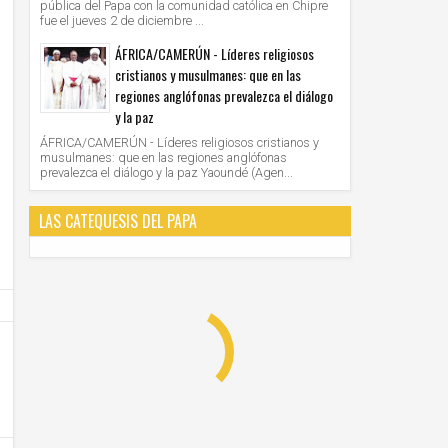
pública del Papa con la comunidad católica en Chipre
fue el jueves 2 de diciembre ...
ÁFRICA/CAMERÚN - Líderes religiosos
cristianos y musulmanes: que en las
regiones anglófonas prevalezca el diálogo
y la paz
ÁFRICA/CAMERÚN - Líderes religiosos cristianos y
musulmanes: que en las regiones anglófonas
prevalezca el diálogo y la paz Yaoundé (Agen...
LAS CATEQUESIS DEL PAPA