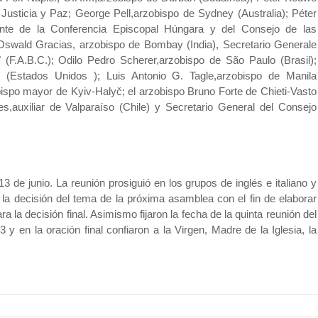
 Justicia y Paz; George Pell,arzobispo de Sydney (Australia); Péter
nte de la Conferencia Episcopal Húngara y del Consejo de las
Oswald Gracias, arzobispo de Bombay (India), Secretario Generale
 (F.A.B.C.); Odilo Pedro Scherer,arzobispo de São Paulo (Brasil);
 (Estados Unidos ); Luis Antonio G. Tagle,arzobispo de Manila
bispo mayor de Kyiv-Halyč; el arzobispo Bruno Forte de Chieti-Vasto
es,auxiliar de Valparaíso (Chile) y Secretario General del Consejo
13 de junio. La reunión prosiguió en los grupos de inglés e italiano y
 la decisión del tema de la próxima asamblea con el fin de elaborar
la decisión final. Asimismo fijaron la fecha de la quinta reunión del
y en la oración final confiaron a la Virgen, Madre de la Iglesia, la