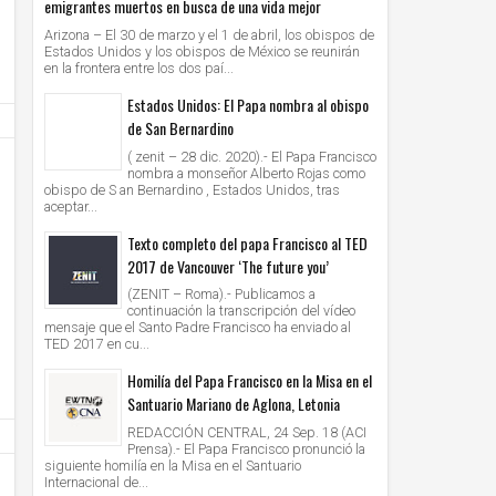
emigrantes muertos en busca de una vida mejor
Arizona – El 30 de marzo y el 1 de abril, los obispos de
Estados Unidos y los obispos de México se reunirán
en la frontera entre los dos paí...
Estados Unidos: El Papa nombra al obispo
de San Bernardino
( zenit – 28 dic. 2020).- El Papa Francisco
nombra a monseñor Alberto Rojas como
obispo de S an Bernardino , Estados Unidos, tras
aceptar...
Texto completo del papa Francisco al TED
2017 de Vancouver ‘The future you’
29
29
Feb
Feb
2016
2016
(ZENIT – Roma).- Publicamos a
continuación la transcripción del vídeo
Celebraciones presididas por el Papa: Marzo –
Ángelus: Jamás es tarde para conve
mensaje que el Santo Padre Francisco ha enviado al
Abril 2016
¡Comencemos hoy!
TED 2017 en cu...
Unknown
29/2/2016
Unknown
29/2/2016
Homilía del Papa Francisco en la Misa en el
Santuario Mariano de Aglona, Letonia
REDACCIÓN CENTRAL, 24 Sep. 18 (ACI
Prensa).- El Papa Francisco pronunció la
siguiente homilía en la Misa en el Santuario
Internacional de...