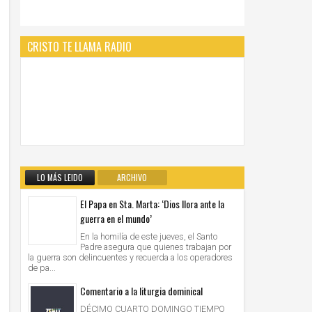
CRISTO TE LLAMA RADIO
LO MÁS LEIDO
ARCHIVO
El Papa en Sta. Marta: ‘Dios llora ante la
guerra en el mundo’
En la homilía de este jueves, el Santo
Padre asegura que quienes trabajan por
la guerra son delincuentes y recuerda a los operadores
de pa...
Comentario a la liturgia dominical
DÉCIMO CUARTO DOMINGO TIEMPO