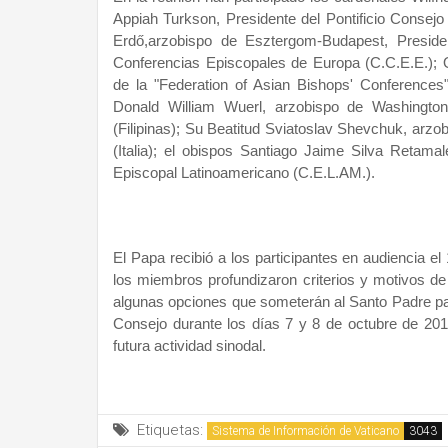
Appiah Turkson, Presidente del Pontificio Consejo
Erdő,arzobispo de Esztergom-Budapest, Preside
Conferencias Episcopales de Europa (C.C.E.E.); 
de la "Federation of Asian Bishops' Conferences"
Donald William Wuerl, arzobispo de Washington
(Filipinas); Su Beatitud Sviatoslav Shevchuk, arzo
(Italia); el obispos Santiago Jaime Silva Retamal
Episcopal Latinoamericano (C.E.L.AM.).
El Papa recibió a los participantes en audiencia el 
los miembros profundizaron criterios y motivos de
algunas opciones que someterán al Santo Padre para 
Consejo durante los días 7 y 8 de octubre de 2013 
futura actividad sinodal.
Etiquetas:
Sistema de Información de Vaticano