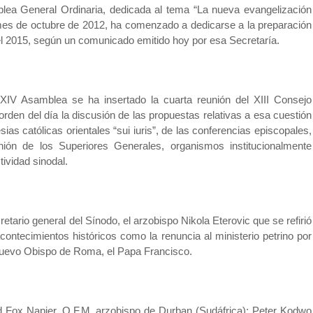
mblea General Ordinaria, dedicada al tema “La nueva evangelización
l mes de octubre de 2012, ha comenzado a dedicarse a la preparación
el 2015, según un comunicado emitido hoy por esa Secretaría.
XIV Asamblea se ha insertado la cuarta reunión del XIII Consejo
 orden del día la discusión de las propuestas relativas a esa cuestión
ias católicas orientales “sui iuris”, de las conferencias episcopales,
nión de los Superiores Generales, organismos institucionalmente
tividad sinodal.
retario general del Sínodo, el arzobispo Nikola Eterovic que se refirió
contecimientos históricos como la renuncia al ministerio petrino por
 nuevo Obispo de Roma, el Papa Francisco.
rid Fox Napier, O.F.M.,arzobispo de Durban (Sudáfrica); Peter Kodwo