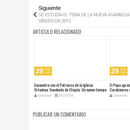
Siguiente
SE ESTUDIA EL TEMA DE LA NUEVA ASAMBLEA
SÍNODO EN 2015
ARTICULO RELACIONADO
29
29
Feb
Feb
2016
2016
 las oraciones del
Encuentro con el Patriarca de la Iglesia
El Papa agra
Ortodoxa Tewahedo de Etiopía: Un nuevo tiempo
Carabineros 
de amistad fraternal
Unknown
29/2/2016
Unknown
PUBLICAR UN COMENTARIO