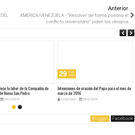
Anterior
 DEL
AMERICA/VENEZUELA - “Resolver de forma positiva el
conflicto universitario” piden los obispos
29
Feb
2016
dece la labor de la Compañía de
Intenciones de oración del Papa para el mes de
de Roma San Pedro
marzo de 2016
29/2/2016
Unknown
29/2/2016
Blogger
Facebook