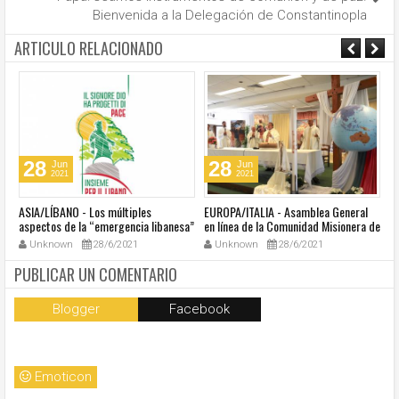
Bienvenida a la Delegación de Constantinopla
ARTICULO RELACIONADO
28
28
Jun
Jun
2021
2021
ASIA/LÍBANO - Los múltiples
EUROPA/ITALIA - Asamblea General
A
aspectos de la “emergencia libanesa”
en línea de la Comunidad Misionera de
in
al centro de la cumbre eclesial
Villaregia
Unknown
28/6/2021
Unknown
28/6/2021
convocada por el Papa Francisco
PUBLICAR UN COMENTARIO
Blogger
Facebook
Emoticon