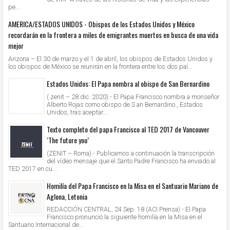
pe...
AMERICA/ESTADOS UNIDOS - Obispos de los Estados Unidos y México
recordarán en la frontera a miles de emigrantes muertos en busca de una vida
mejor
Arizona – El 30 de marzo y el 1 de abril, los obispos de Estados Unidos y
los obispos de México se reunirán en la frontera entre los dos paí...
Estados Unidos: El Papa nombra al obispo de San Bernardino
( zenit – 28 dic. 2020).- El Papa Francisco nombra a monseñor
Alberto Rojas como obispo de S an Bernardino , Estados
Unidos, tras aceptar...
Texto completo del papa Francisco al TED 2017 de Vancouver
‘The future you’
(ZENIT – Roma).- Publicamos a continuación la transcripción
del vídeo mensaje que el Santo Padre Francisco ha enviado al
TED 2017 en cu...
Homilía del Papa Francisco en la Misa en el Santuario Mariano de
Aglona, Letonia
REDACCIÓN CENTRAL, 24 Sep. 18 (ACI Prensa).- El Papa
Francisco pronunció la siguiente homilía en la Misa en el
Santuario Internacional de...