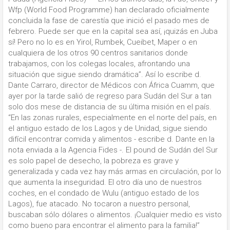
Wfp (World Food Programme) han declarado oficialmente
concluida la fase de carestía que inició el pasado mes de
febrero. Puede ser que en la capital sea así, ¡quizás en Juba
sí! Pero no lo es en Yirol, Rumbek, Cueibet, Maper o en
cualquiera de los otros 90 centros sanitarios donde
trabajamos, con los colegas locales, afrontando una
situación que sigue siendo dramática”. Así lo escribe d.
Dante Carraro, director de Médicos con África Cuamm, que
ayer por la tarde salió de regreso para Sudán del Sur a tan
solo dos mese de distancia de su última misión en el país.
“En las zonas rurales, especialmente en el norte del país, en
el antiguo estado de los Lagos y de Unidad, sigue siendo
difícil encontrar comida y alimentos - escribe d. Dante en la
nota enviada a la Agencia Fides -. El pound de Sudán del Sur
es solo papel de desecho, la pobreza es grave y
generalizada y cada vez hay más armas en circulación, por lo
que aumenta la inseguridad. El otro día uno de nuestros
coches, en el condado de Wulu (antiguo estado de los
Lagos), fue atacado. No tocaron a nuestro personal,
buscaban sólo dólares o alimentos. ¡Cualquier medio es visto
como bueno para encontrar el alimento para la familia!”