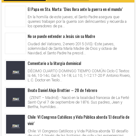
El Papa en Sta. Marta: ‘Dios llora ante la guerra en el mundo’
En la homilía de este jueves, el Santo Padre asegura que
quienes trabajan por la guerra son delincuentes y recuerda a
los operadores de pa...
No se puede entender a Jesús sin su Madre
Ciudad del Vaticano, 2 enero 2015 (VIS).-Este jueves,
solemnidad de Santa María Madre de Dios y octava de
Navidad, el Santo Padre ha presid...
Comentario a la liturgia dominical
DÉCIMO CUARTO DOMINGO TIEMPO COMÚN Ciclo C Textos:
Is 66, 10-14c; Gal 6, 14-18; Lc 10, 1-12.17-20 P. Antonio Rivero,
L.C. Doctor en Teolo...
Beato Daniel Alejo Brottier – 28 de febrero
(ZENIT – Madrid).- Nació en la localidad francesa de La Ferté
Saint-Cyr el 7 de septiembre de 1876. Sus padres, Jean y
Bertha, humildes...
Chile: VI Congreso Católicos y Vida Pública aborda 'El desafío de
vivir'
Chile: VI Congreso Católicos y Vida Pública aborda 'El desafío
de vivir' A través de las historias de vida y las experiencias