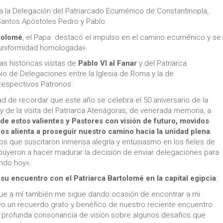
 a la Delegación del Patriarcado Ecuménico de Constantinopla,
Santos Apóstoles Pedro y Pablo.
rtolomé
, el Papa destacó el impulso en el camino ecuménico y se
a uniformidad homologada».
s históricas visitas de
Pablo VI al Fanar
y del Patriarca
bio de Delegaciones entre la Iglesia de Roma y la de
 respectivos Patronos:
d de recordar que este año se celebra el 50 aniversario de la
7, y de la visita del Patriarca Atenágoras, de venerada memoria, a
 de estos valientes y Pastores con visión de futuro, movidos
nos alienta a proseguir nuestro camino hacia la unidad plena
.
os que suscitaron inmensa alegría y entusiasmo en los fieles de
ibuyeron a hacer madurar la decisión de enviar delegaciones para
ndo hoy».
su encuentro con el Patriarca Bartolomé en la capital egipcia
:
ue a mí también me sigue dando ocasión de encontrar a mi
o un recuerdo grato y benéfico de nuestro reciente encuentro
a profunda consonancia de visión sobre algunos desafíos que