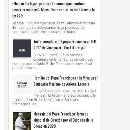
sólo con las leyes, primero tenemos que cambiar
nosotros mismos”: Mons. Baez sobre las modificas a la
ley 779
Masaya – La violencia hacia las mujeres se erradicará
de nuestro país sólo cuando haya procesos de
reeducación social en los cuales se trans...
Texto completo del papa Francisco al TED
2017 de Vancouver ‘The future you’
15
15
Dic
Dic
(ZENIT – Roma).- Publicamos a
2017
2017
continuación la transcripción del vídeo
mensaje que el Santo Padre Francisco ha enviado al
El Papa recibió en audiencia al Presidente de
El encuentro dominical con el Señor
TED 2017 en cu...
Bolivia, Evo Morales
fuerza de vivir, expresó el Papa en
sobre la Eucaristía
Homilía del Papa Francisco en la Misa en el
Unknown
15/12/2017
Unknown
15/12/2017
Santuario Mariano de Aglona, Letonia
REDACCIÓN CENTRAL, 24 Sep. 18 (ACI
Prensa).- El Papa Francisco pronunció la
siguiente homilía en la Misa en el Santuario
Internacional de...
Mensaje del Papa Francisco: Jornada
Mundial de Oración por el Cuidado de la
Creación 2020