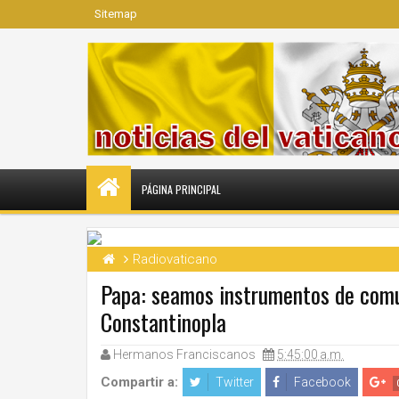
Sitemap
PÁGINA PRINCIPAL
Radiovaticano
Papa: seamos instrumentos de comun
Constantinopla
Hermanos Franciscanos
5:45:00 a.m.
Compartir a:
Twitter
Facebook