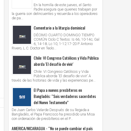
En la homilía de este jueves, el Santo
Padre asegura que quienes trabajan por
la guerra son delincuentes y recuerda a los operadores
de pa...
Comentario a la liturgia dominical
DÉCIMO CUARTO DOMINGO TIEMPO
COMÚN Ciclo C Textos: Is 66, 10-14c; Gal
6, 14-18; Lc 10, 1-12.17-20 P. Antonio
Rivero, L.C. Doctor en Teolo...
Chile: VI Congreso Católicos y Vida Pública
aborda 'El desafío de vivir'
Chile: VI Congreso Católicos y Vida
Pública aborda 'El desafío de vivir' A
través de las historias de vida y las experiencias pe...
El Papa a nuevos presbíteros en
Bangladés: “Sois verdaderos sacerdotes
del Nuevo Testamento”
De Juan Carlos Velarde Después de su llegada a
Bangladés, el Papa Francisco ha presidido una Misa
con ordenación de presbíteros en el P...
AMERICA/NICARAGUA - “No se puede cambiar el país