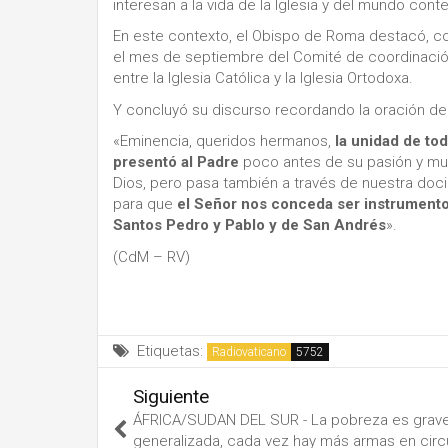
interesan a la vida de la Iglesia y del mundo con
En este contexto, el Obispo de Roma destacó, con
el mes de septiembre del Comité de coordinación 
entre la Iglesia Católica y la Iglesia Ortodoxa.
Y concluyó su discurso recordando la oración de
«Eminencia, queridos hermanos,
la unidad de to
presentó al Padre
poco antes de su pasión y mue
Dios, pero pasa también a través de nuestra doci
para que
el Señor nos conceda ser instrumento
Santos Pedro y Pablo y de San Andrés
».
(CdM – RV)
Etiquetas:
Radiovaticano
Siguiente
ÁFRICA/SUDAN DEL SUR - La pobreza es grave
generalizada, cada vez hay más armas en circ