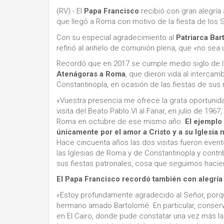
(RV).- El
Papa Francisco
recibió con gran alegría
que llegó a Roma con motivo de la fiesta de los 
Con su especial agradecimiento al
Patriarca Ba
refirió al anhelo de comunión plena, que «no se
Recordó que en 2017 se cumple medio siglo de la
Atenágoras a Roma
, que dieron vida al intercam
Constantinopla, en ocasión de las fiestas de sus
«Vuestra presencia me ofrece la grata oportunida
visita del Beato Pablo VI al Fanar, en julio de 196
Roma en octubre de ese mismo año.
El ejemplo
únicamente por el amor a Cristo y a su Iglesia 
Hace cincuenta años las dos visitas fueron event
las Iglesias de Roma y de Constantinopla y contr
sus fiestas patronales, cosa que seguimos hacie
El Papa Francisco recordó también con alegría 
«Estoy profundamente agradecido al Señor, porq
hermano amado Bartolomé. En particular, conserv
en El Cairo, donde pude constatar una vez más l