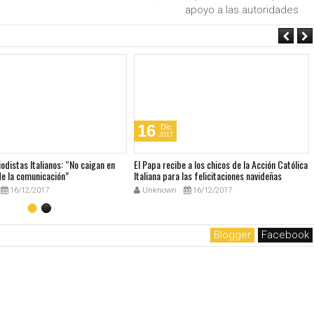
apoyo a las autoridades
16
Dic
2017
iodistas Italianos: “No caigan en
El Papa recibe a los chicos de la Acción Católica
de la comunicación”
Italiana para las felicitaciones navideñas
16/12/2017
Unknown
16/12/2017
Blogger
Facebook