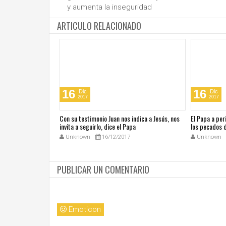
y aumenta la inseguridad
ARTICULO RELACIONADO
16
16
Dic
Dic
2017
2017
iálogo es el único
Con su testimonio Juan nos indica a Jesús, nos
El Papa a per
invita a seguirlo, dice el Papa
los pecados 
Unknown
16/12/2017
Unknown
PUBLICAR UN COMENTARIO
Emoticon