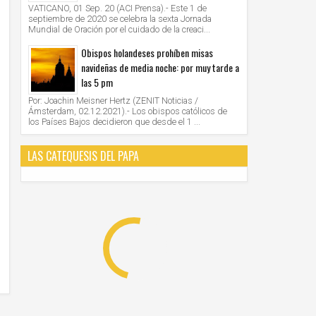
VATICANO, 01 Sep. 20 (ACI Prensa).- Este 1 de
septiembre de 2020 se celebra la sexta Jornada
Mundial de Oración por el cuidado de la creaci...
Obispos holandeses prohíben misas
navideñas de media noche: por muy tarde a
las 5 pm
Por: Joachin Meisner Hertz (ZENIT Noticias /
Ámsterdam, 02.12.2021).- Los obispos católicos de
los Países Bajos decidieron que desde el 1 ...
LAS CATEQUESIS DEL PAPA