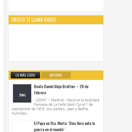
CRISTO TE LLAMA RADIO
LO MÁS LEIDO
ARCHIVO
Beato Daniel Alejo Brottier – 28 de
febrero
(ZENIT – Madrid).- Nació en la localidad
francesa de La Ferté Saint-Cyr el 7 de
septiembre de 1876. Sus padres, Jean y Bertha,
humildes...
El Papa en Sta. Marta: ‘Dios llora ante la
guerra en el mundo’