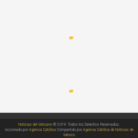
Noticias del Vaticano
© 2019. Todos los Derechos Reservados.
Accionado por
Agencia Católica
Compartido por
Agencia Católica de Noticias de
México