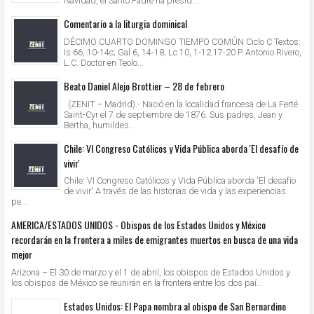
Navidad, el Santo Padre ha presid...
Comentario a la liturgia dominical
DÉCIMO CUARTO DOMINGO TIEMPO COMÚN Ciclo C Textos:
Is 66, 10-14c; Gal 6, 14-18; Lc 10, 1-12.17-20 P. Antonio Rivero,
L.C. Doctor en Teolo...
Beato Daniel Alejo Brottier – 28 de febrero
(ZENIT – Madrid).- Nació en la localidad francesa de La Ferté
Saint-Cyr el 7 de septiembre de 1876. Sus padres, Jean y
Bertha, humildes...
Chile: VI Congreso Católicos y Vida Pública aborda 'El desafío de
vivir'
Chile: VI Congreso Católicos y Vida Pública aborda 'El desafío
de vivir' A través de las historias de vida y las experiencias
pe...
AMERICA/ESTADOS UNIDOS - Obispos de los Estados Unidos y México
recordarán en la frontera a miles de emigrantes muertos en busca de una vida
mejor
Arizona – El 30 de marzo y el 1 de abril, los obispos de Estados Unidos y
los obispos de México se reunirán en la frontera entre los dos paí...
Estados Unidos: El Papa nombra al obispo de San Bernardino