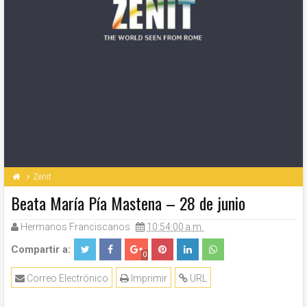
Zenit
Beata María Pía Mastena – 28 de junio
Hermanos Franciscanos
10:54:00 a.m.
Compartir a:
0
Correo Electrónico
Imprimir
URL