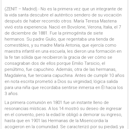
(ZENIT – Madrid).- No es la primera vez que un integrante de
la vida santa descubre el auténtico sendero de su vocación
después de haber recorrido otros. María Teresa Mastena
vivió esta experiencia. Nació en Bovolone, Verona, Italia, el 7
de diciembre de 1881. Fue la primogénita de siete
hermanos. Su padre Giulio, que regentaba una tienda de
comestibles, y su madre María Antonia, que ejercía como
maestra infantil en una escuela, les dieron una formación en
la fe tan sólida que recibieron la gracia de ver cómo se
consagraban dos de ellos porque Emilio Tarsicio, el
penúltimo, fue capuchino. Además, otra de las hermanas,
Magdalena, fue terciaria capuchina. Antes de cumplir 10 años
en nota escrita prometió a Dios su virginidad, lógica salida
para una niña que recordaba sentirse inmersa en Él hacia los
3 años.
La primera comunión en 1801 fue un instante lleno de
resonancias místicas. A los 14 mostró su deseo de ingresar
en el convento, pero la edad le obligó a demorar su ingreso,
hasta que en 1901 las Hermanas de la Misericordia la
acogieron en la comunidad. Se caracterizó por su piedad; ya