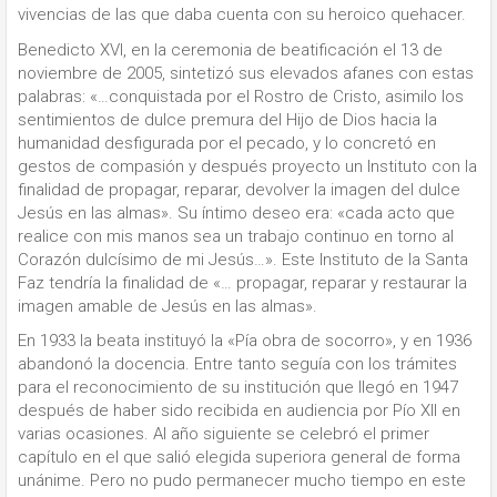
vivencias de las que daba cuenta con su heroico quehacer.
Benedicto XVI, en la ceremonia de beatificación el 13 de
noviembre de 2005, sintetizó sus elevados afanes con estas
palabras: «…conquistada por el Rostro de Cristo, asimilo los
sentimientos de dulce premura del Hijo de Dios hacia la
humanidad desfigurada por el pecado, y lo concretó en
gestos de compasión y después proyecto un Instituto con la
finalidad de propagar, reparar, devolver la imagen del dulce
Jesús en las almas». Su íntimo deseo era: «cada acto que
realice con mis manos sea un trabajo continuo en torno al
Corazón dulcísimo de mi Jesús…». Este Instituto de la Santa
Faz tendría la finalidad de «… propagar, reparar y restaurar la
imagen amable de Jesús en las almas».
En 1933 la beata instituyó la «Pía obra de socorro», y en 1936
abandonó la docencia. Entre tanto seguía con los trámites
para el reconocimiento de su institución que llegó en 1947
después de haber sido recibida en audiencia por Pío XII en
varias ocasiones. Al año siguiente se celebró el primer
capítulo en el que salió elegida superiora general de forma
unánime. Pero no pudo permanecer mucho tiempo en este