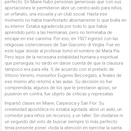
perfecto. En Miane hubo personas generosas que con sus
aportaciones le permitieron abrir un centro-asilo para niños,
un orfanato, una escuela y un club social. Hasta ese
momento no había manifestado abiertamente lo que bullía en
su interior. Estaba agradecida por todo lo que había
aprendido junto a las Hermanas, pero no terminaba de
encajar en ese carisma. Por eso, en 1927 ingresó con las
religiosas cistercienses de San Giacomo di Veglia. Fue en
este lugar donde al profesar tomó el nombre de María Pía.
Pero lejos de la necesaria estabilidad humana y espiritual
que perseguía, no tardó en darse cuenta de que la clausura
tampoco era para ella. Y, de acuerdo con el prelado de
Vittorio Veneto, monseñor Eugenio Beccegato, a finales de
ese mismo año retornó a las aulas. Su decisión no fue
comprendida; algunos de los que le prestaron apoyo, se
pusieron en contra; fue objeto de críticas y represalias.
Impartió clases en Miane, Carpesica y San Fior. Su
creatividad apostólica no estaba agotada: abrió un asilo, un
comedor para niños sin recursos, y un taller. Sin olvidarse ni
un segundo del voto de buscar siempre lo más perfecto
tenía presente poner «toda la atención en ejercitar la santa