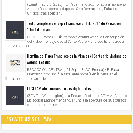
( zenit – 28 dic. 2020).- El Papa Francisco nombra a monseñor
Alberto Rojas como obispo de S an Bernardino , Estados
Unidos, tras aceptar...
Texto completo del papa Francisco al TED 2017 de Vancouver
‘The future you’
(ZENIT – Roma).- Publicamos a continuación la transcripción
del vídeo mensaje que el Santo Padre Francisco ha enviado al
TED 2017 en cu...
Homilía del Papa Francisco en la Misa en el Santuario Mariano de
Aglona, Letonia
REDACCIÓN CENTRAL, 24 Sep. 18 (ACI Prensa).- El Papa
Francisco pronunció la siguiente homilía en la Misa en el
Santuario Internacional de...
El CELAM abre nuevos cursos diplomados
(ZENIT – Washington).- La Escuela Social del CELAM, Consejo
Episcopal Latinoamericano, anuncia la apertura de sus cursos
diplomados online ...
LAS CATEQUESIS DEL PAPA