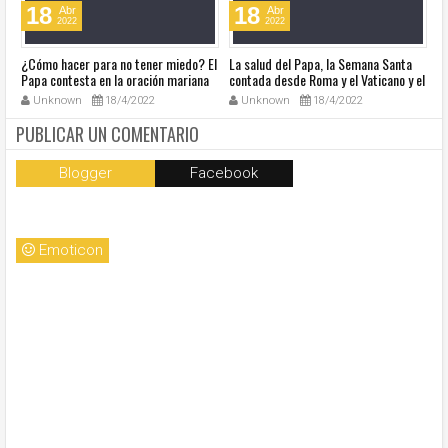
18
18
Abr
Abr
2022
2022
¿Cómo hacer para no tener miedo? El
La salud del Papa, la Semana Santa
Ve
Papa contesta en la oración mariana
contada desde Roma y el Vaticano y el
Ha
de este lunes en la Plaza de San
resumen de noticias en audio
co
Unknown
18/4/2022
Unknown
18/4/2022
Pedro
so
la
PUBLICAR UN COMENTARIO
Blogger
Facebook
Emoticon