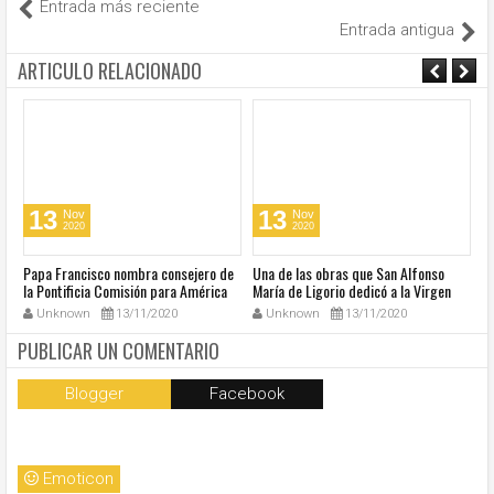
Entrada más reciente
Entrada antigua
ARTICULO RELACIONADO
13
13
Nov
Nov
2020
2020
u
Papa Francisco nombra consejero de
Una de las obras que San Alfonso
El
la Pontificia Comisión para América
María de Ligorio dedicó a la Virgen
o
Latina
cumple 270 años
Unknown
13/11/2020
Unknown
13/11/2020
PUBLICAR UN COMENTARIO
Blogger
Facebook
Emoticon