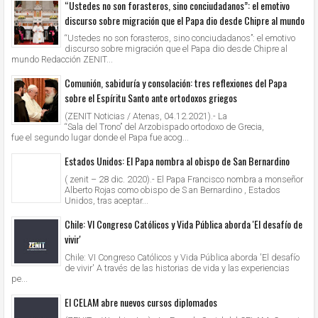
“Ustedes no son forasteros, sino conciudadanos”: el emotivo
discurso sobre migración que el Papa dio desde Chipre al mundo
“Ustedes no son forasteros, sino conciudadanos”: el emotivo
discurso sobre migración que el Papa dio desde Chipre al
mundo Redacción ZENIT...
Comunión, sabiduría y consolación: tres reflexiones del Papa
sobre el Espíritu Santo ante ortodoxos griegos
(ZENIT Noticias / Atenas, 04.12.2021).- La
“Sala del Trono” del Arzobispado ortodoxo de Grecia,
fue el segundo lugar donde el Papa fue acog...
Estados Unidos: El Papa nombra al obispo de San Bernardino
( zenit – 28 dic. 2020).- El Papa Francisco nombra a monseñor
Alberto Rojas como obispo de S an Bernardino , Estados
Unidos, tras aceptar...
Chile: VI Congreso Católicos y Vida Pública aborda 'El desafío de
vivir'
Chile: VI Congreso Católicos y Vida Pública aborda 'El desafío
de vivir' A través de las historias de vida y las experiencias
pe...
El CELAM abre nuevos cursos diplomados