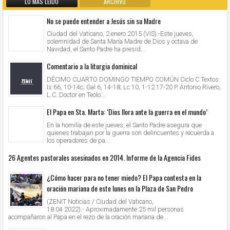
LO MÁS LEIDO
ARCHIVO
No se puede entender a Jesús sin su Madre
Ciudad del Vaticano, 2 enero 2015 (VIS).-Este jueves,
solemnidad de Santa María Madre de Dios y octava de
Navidad, el Santo Padre ha presid...
Comentario a la liturgia dominical
DÉCIMO CUARTO DOMINGO TIEMPO COMÚN Ciclo C Textos:
Is 66, 10-14c; Gal 6, 14-18; Lc 10, 1-12.17-20 P. Antonio Rivero,
L.C. Doctor en Teolo...
El Papa en Sta. Marta: ‘Dios llora ante la guerra en el mundo’
En la homilía de este jueves, el Santo Padre asegura que
quienes trabajan por la guerra son delincuentes y recuerda a
los operadores de pa...
26 Agentes pastorales asesinados en 2014. Informe de la Agencia Fides
¿Cómo hacer para no tener miedo? El Papa contesta en la
oración mariana de este lunes en la Plaza de San Pedro
(ZENIT Noticias / Ciudad del Vaticano,
18.04.2022).- Aproximadamente 25 mil personas
acompañaron al Papa en el rezo de la oración mariana de...