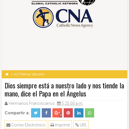
ACI Prensa Vaticano
Dios siempre está a nuestro lado y nos tiende la
mano, dice el Papa en el Ángelus
Hermanos Franciscanos
5:25:00 a.m.
Compartir a:
0
Correo Electrónico
Imprimir
URL