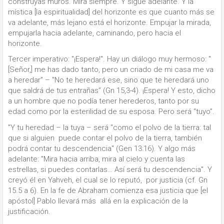
construyas muros. Mira siempre. Y sigue adelante. Y la
mística [la espiritualidad] del horizonte es que cuanto más se
va adelante, más lejano está el horizonte. Empujar la mirada,
empujarla hacia adelante, caminando, pero hacia el
horizonte.
Tercer imperativo: "¡Espera!". Hay un diálogo muy hermoso: "
[Señor,] me has dado tanto, pero un criado de mi casa me va
a heredar” – "No te heredará ese, sino que te heredará uno
que saldrá de tus entrañas” (Gn 15,3-4). ¡Espera! Y esto, dicho
a un hombre que no podía tener herederos, tanto por su
edad como por la esterilidad de su esposa. Pero será “tuyo”.
"Y tu heredad – la tuya – será "como el polvo de la tierra: tal
que si alguien puede contar el polvo de la tierra, también
podrá contar tu descendencia" (Gen 13:16). Y algo más
adelante: "Mira hacia arriba, mira al cielo y cuenta las
estrellas, si puedes contarlas… Así será tu descendencia". Y
creyó él en Yahveh, el cual se lo reputó, por justicia (cf. Gn
15.5 a 6). En la fe de Abraham comienza esa justicia que [el
apóstol] Pablo llevará más allá en la explicación de la
justificación.