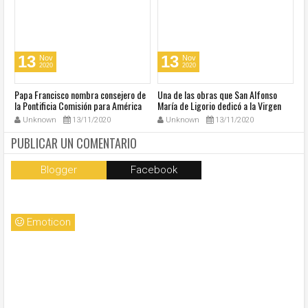
13
13
Nov
Nov
2020
2020
u
Papa Francisco nombra consejero de
Una de las obras que San Alfonso
El
la Pontificia Comisión para América
María de Ligorio dedicó a la Virgen
o
Latina
cumple 270 años
Unknown
13/11/2020
Unknown
13/11/2020
PUBLICAR UN COMENTARIO
Blogger
Facebook
Emoticon