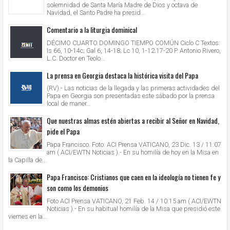
solemnidad de Santa María Madre de Dios y octava de
Navidad, el Santo Padre ha presid...
Comentario a la liturgia dominical
DÉCIMO CUARTO DOMINGO TIEMPO COMÚN Ciclo C Textos:
Is 66, 10-14c; Gal 6, 14-18; Lc 10, 1-12.17-20 P. Antonio Rivero,
L.C. Doctor en Teolo...
La prensa en Georgia destaca la histórica visita del Papa
(RV).- Las noticias de la llegada y las primeras actividades del
Papa en Georgia son presentadas este sábado por la prensa
local de maner...
Que nuestras almas estén abiertas a recibir al Señor en Navidad,
pide el Papa
Papa Francisco. Foto: ACI Prensa VATICANO, 23 Dic. 13 / 11:07
am ( ACI/EWTN Noticias ).- En su homilía de hoy en la Misa en
la Capilla de...
Papa Francisco: Cristianos que caen en la ideología no tienen fe y
son como los demonios
Foto ACI Prensa VATICANO, 21 Feb. 14 / 10:15 am ( ACI/EWTN
Noticias ).- En su habitual homilía de la Misa que presidió este
viernes en la...