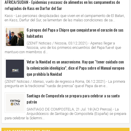
AFRICA/SUDAN - Epidemias y escasez de alimentos en los campamentos de
refugiados de Kass en Darfur del Sur
Kass - Las personas desplazadas que viven en el campamento de El Batari,
en Kass, Darfur del Sur, se lamentan de las malas condiciones de sa...
6 piropos del Papa a Chipre que conquistaron el corazón de sus
habitantes
(ZENIT Noticias / Nicosia, 03.12.2021).- Apenas llegar a
Nicosia, uno de los primeros encuentros del Papa fue el que
mantuvo con miembros d...
Vetar la Navidad es un anacronismo. Hay que “tener cuidado con
la colonización ideológica”, dice el Papa sobre el Manual europeo
que prohibía la Navidad
(ZENIT Noticias / Atenas, vuelo de regreso a Roma, 06.12.2021).- La primera
pregunta en la tradicional “rueda de prensa” que el Papa da en e...
Santiago de Compostela se prepara para celebrar a su santo
patrón
SANTIAGO DE COMPOSTELA, 21 Jul. 18 (ACI Prensa).- La
Arquidiócesis de Santiago de Compostela (España) se prepara
para celebrar la Solemni...