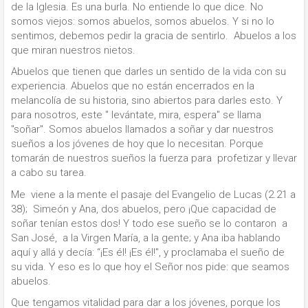
de la Iglesia. Es una burla. No entiende lo que dice. No
somos viejos: somos abuelos, somos abuelos. Y si no lo
sentimos, debemos pedir la gracia de sentirlo. Abuelos a los
que miran nuestros nietos.
Abuelos que tienen que darles un sentido de la vida con su
experiencia. Abuelos que no están encerrados en la
melancolía de su historia, sino abiertos para darles esto. Y
para nosotros, este " levántate, mira, espera" se llama
"soñar". Somos abuelos llamados a soñar y dar nuestros
sueños a los jóvenes de hoy que lo necesitan. Porque
tomarán de nuestros sueños la fuerza para profetizar y llevar
a cabo su tarea.
Me viene a la mente el pasaje del Evangelio de Lucas (2.21 a
38); Simeón y Ana, dos abuelos, pero ¡Que capacidad de
soñar tenían estos dos! Y todo ese sueño se lo contaron a
San José, a la Virgen María, a la gente; y Ana iba hablando
aquí y allá y decía: “¡Es él! ¡Es él!", y proclamaba el sueño de
su vida. Y eso es lo que hoy el Señor nos pide: que seamos
abuelos.
Que tengamos vitalidad para dar a los jóvenes, porque los