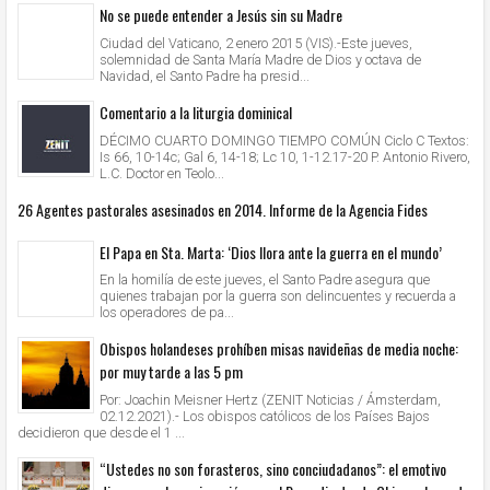
No se puede entender a Jesús sin su Madre
Ciudad del Vaticano, 2 enero 2015 (VIS).-Este jueves,
solemnidad de Santa María Madre de Dios y octava de
Navidad, el Santo Padre ha presid...
Comentario a la liturgia dominical
DÉCIMO CUARTO DOMINGO TIEMPO COMÚN Ciclo C Textos:
Is 66, 10-14c; Gal 6, 14-18; Lc 10, 1-12.17-20 P. Antonio Rivero,
L.C. Doctor en Teolo...
26 Agentes pastorales asesinados en 2014. Informe de la Agencia Fides
El Papa en Sta. Marta: ‘Dios llora ante la guerra en el mundo’
En la homilía de este jueves, el Santo Padre asegura que
quienes trabajan por la guerra son delincuentes y recuerda a
los operadores de pa...
Obispos holandeses prohíben misas navideñas de media noche:
por muy tarde a las 5 pm
Por: Joachin Meisner Hertz (ZENIT Noticias / Ámsterdam,
02.12.2021).- Los obispos católicos de los Países Bajos
decidieron que desde el 1 ...
“Ustedes no son forasteros, sino conciudadanos”: el emotivo