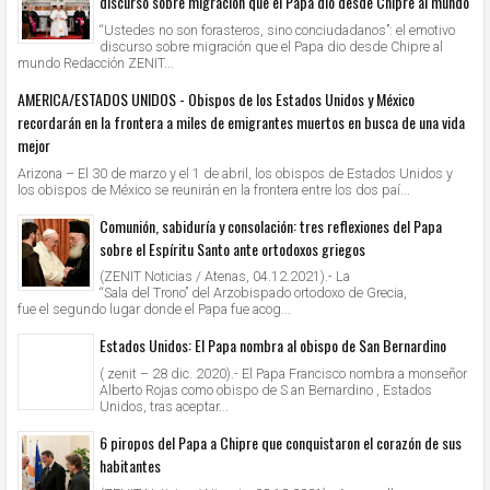
discurso sobre migración que el Papa dio desde Chipre al mundo
“Ustedes no son forasteros, sino conciudadanos”: el emotivo
discurso sobre migración que el Papa dio desde Chipre al
mundo Redacción ZENIT...
AMERICA/ESTADOS UNIDOS - Obispos de los Estados Unidos y México
recordarán en la frontera a miles de emigrantes muertos en busca de una vida
mejor
Arizona – El 30 de marzo y el 1 de abril, los obispos de Estados Unidos y
los obispos de México se reunirán en la frontera entre los dos paí...
Comunión, sabiduría y consolación: tres reflexiones del Papa
sobre el Espíritu Santo ante ortodoxos griegos
(ZENIT Noticias / Atenas, 04.12.2021).- La
“Sala del Trono” del Arzobispado ortodoxo de Grecia,
fue el segundo lugar donde el Papa fue acog...
Estados Unidos: El Papa nombra al obispo de San Bernardino
( zenit – 28 dic. 2020).- El Papa Francisco nombra a monseñor
Alberto Rojas como obispo de S an Bernardino , Estados
Unidos, tras aceptar...
6 piropos del Papa a Chipre que conquistaron el corazón de sus
habitantes