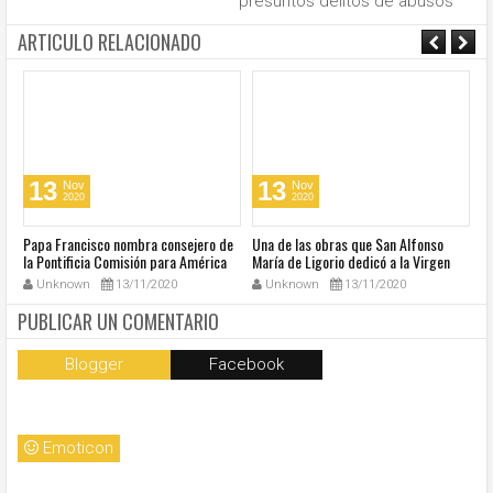
presuntos delitos de abusos
ARTICULO RELACIONADO
13
13
Nov
Nov
2020
2020
u
Papa Francisco nombra consejero de
Una de las obras que San Alfonso
El
la Pontificia Comisión para América
María de Ligorio dedicó a la Virgen
o
Latina
cumple 270 años
Unknown
13/11/2020
Unknown
13/11/2020
PUBLICAR UN COMENTARIO
Blogger
Facebook
Emoticon