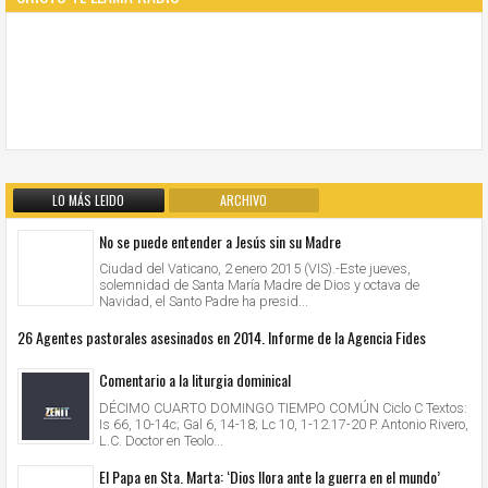
LO MÁS LEIDO
ARCHIVO
No se puede entender a Jesús sin su Madre
Ciudad del Vaticano, 2 enero 2015 (VIS).-Este jueves,
solemnidad de Santa María Madre de Dios y octava de
Navidad, el Santo Padre ha presid...
26 Agentes pastorales asesinados en 2014. Informe de la Agencia Fides
Comentario a la liturgia dominical
DÉCIMO CUARTO DOMINGO TIEMPO COMÚN Ciclo C Textos:
Is 66, 10-14c; Gal 6, 14-18; Lc 10, 1-12.17-20 P. Antonio Rivero,
L.C. Doctor en Teolo...
El Papa en Sta. Marta: ‘Dios llora ante la guerra en el mundo’