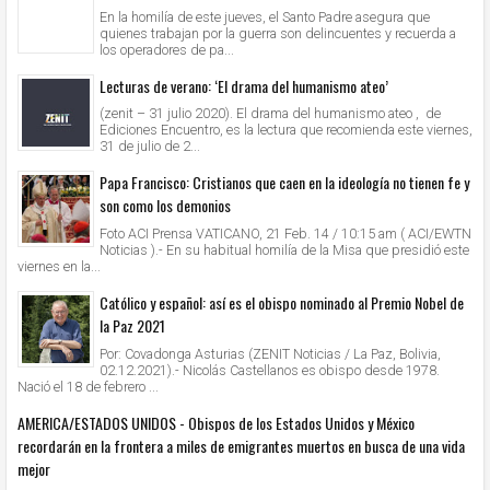
En la homilía de este jueves, el Santo Padre asegura que
quienes trabajan por la guerra son delincuentes y recuerda a
los operadores de pa...
Lecturas de verano: ‘El drama del humanismo ateo’
(zenit – 31 julio 2020). El drama del humanismo ateo , de
Ediciones Encuentro, es la lectura que recomienda este viernes,
31 de julio de 2...
Papa Francisco: Cristianos que caen en la ideología no tienen fe y
son como los demonios
Foto ACI Prensa VATICANO, 21 Feb. 14 / 10:15 am ( ACI/EWTN
Noticias ).- En su habitual homilía de la Misa que presidió este
viernes en la...
Católico y español: así es el obispo nominado al Premio Nobel de
la Paz 2021
Por: Covadonga Asturias (ZENIT Noticias / La Paz, Bolivia,
02.12.2021).- Nicolás Castellanos es obispo desde 1978.
Nació el 18 de febrero ...
AMERICA/ESTADOS UNIDOS - Obispos de los Estados Unidos y México
recordarán en la frontera a miles de emigrantes muertos en busca de una vida
mejor