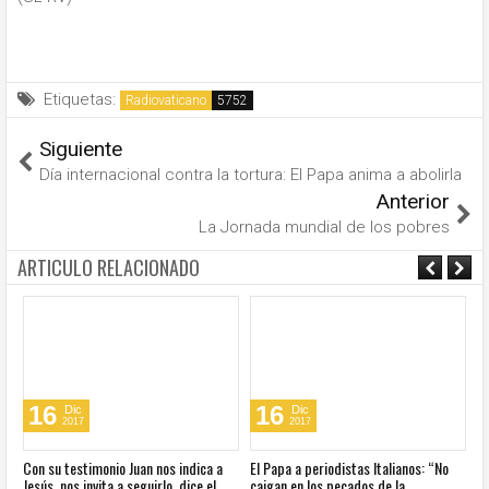
Etiquetas:
Radiovaticano
Siguiente
Día internacional contra la tortura: El Papa anima a abolirla
Anterior
La Jornada mundial de los pobres
ARTICULO RELACIONADO
16
16
Dic
Dic
2017
2017
s
Con su testimonio Juan nos indica a
El Papa a periodistas Italianos: “No
El
Jesús, nos invita a seguirlo, dice el
caigan en los pecados de la
Ac