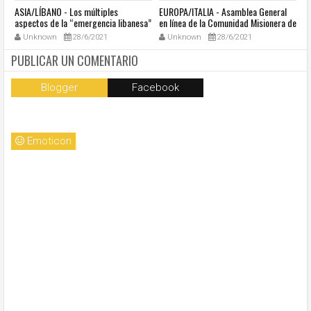
ASIA/LÍBANO - Los múltiples
EUROPA/ITALIA - Asamblea General
A
aspectos de la “emergencia libanesa”
en línea de la Comunidad Misionera de
in
al centro de la cumbre eclesial
Villaregia
Unknown
28/6/2021
Unknown
28/6/2021
convocada por el Papa Francisco
PUBLICAR UN COMENTARIO
Blogger
Facebook
Emoticon