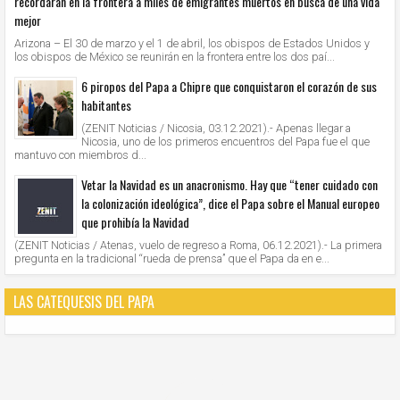
recordarán en la frontera a miles de emigrantes muertos en busca de una vida
mejor
Arizona – El 30 de marzo y el 1 de abril, los obispos de Estados Unidos y
los obispos de México se reunirán en la frontera entre los dos paí...
6 piropos del Papa a Chipre que conquistaron el corazón de sus
habitantes
(ZENIT Noticias / Nicosia, 03.12.2021).- Apenas llegar a
Nicosia, uno de los primeros encuentros del Papa fue el que
mantuvo con miembros d...
Vetar la Navidad es un anacronismo. Hay que “tener cuidado con
la colonización ideológica”, dice el Papa sobre el Manual europeo
que prohibía la Navidad
(ZENIT Noticias / Atenas, vuelo de regreso a Roma, 06.12.2021).- La primera
pregunta en la tradicional “rueda de prensa” que el Papa da en e...
LAS CATEQUESIS DEL PAPA