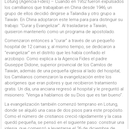
Lotung (Agencia Fides) – Cuando en 1952 fueron expulsados
los camillianos que trabajaban en China desde 1946, un
grupo de ellos decidió dirigirse a Tailandia y otro grupo a
Taiwán. En China adoptaron este lema para para distinguir su
trabajo: “Curar y Evangelizar”. Al trasladarse a Taiwán,
quisieron mantenerlo como un programa de apostolado.
Comenzaron entonces a “curar” a través de un pequeño
hospital de 12 camas y, al mismo tiempo, se dedicaron a
“evangelizar” en el distrito que les había confiado el
arzobispo. Como explica a la Agencia Fides el padre
Giuseppe Didone, superior provincial de los Camilos de
Taiwán, además de una pequeña iglesia al lado del hospital,
los Camilianos comenzaron la evangelización entre los
aborígenes que eran pobres y que recibieron tratamiento
gratis. Un día, una anciana regresó al hospital y le preguntó al
misionero: “Venga a hablarnos de su Dios que es tan bueno”.
La evangelización también comenzó temprano en Lotung,
donde se alquiló una casa de dos pisos para este propósito.
Como el número de cristianos creció rápidamente y la casa
quedó pequeña, se pensó en el siguiente paso: construir una
iglesia, que comenzó a levantarse el 26 de diciembre de