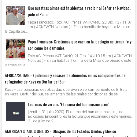
Que nuestras almas estén abiertas a recibir al Señor en Navidad,
pide el Papa
Papa Francisco. Foto: ACI Prensa VATICANO, 23 Dic. 13 / 11:07
am ( ACI/EWTN Noticias ).- En su homilía de hoy en la Misa en
la Capilla de...
Papa Francisco: Cristianos que caen en la ideología no tienen fe y
son como los demonios
Foto ACI Prensa VATICANO, 21 Feb. 14 / 10:15 am ( ACI/EWTN
Noticias ).- En su habitual homilía de la Misa que presidió este
viernes en la...
AFRICA/SUDAN - Epidemias y escasez de alimentos en los campamentos de
refugiados de Kass en Darfur del Sur
Kass - Las personas desplazadas que viven en el campamento de El Batari,
en Kass, Darfur del Sur, se lamentan de las malas condiciones de sa...
Lecturas de verano: ‘El drama del humanismo ateo’
(zenit – 31 julio 2020). El drama del humanismo ateo , de
Ediciones Encuentro, es la lectura que recomienda este viernes,
31 de julio de 2...
AMERICA/ESTADOS UNIDOS - Obispos de los Estados Unidos y México