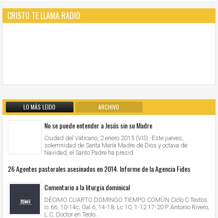
CRISTO TE LLAMA RADIO
LO MÁS LEIDO
ARCHIVO
No se puede entender a Jesús sin su Madre
Ciudad del Vaticano, 2 enero 2015 (VIS).-Este jueves,
solemnidad de Santa María Madre de Dios y octava de
Navidad, el Santo Padre ha presid...
26 Agentes pastorales asesinados en 2014. Informe de la Agencia Fides
Comentario a la liturgia dominical
DÉCIMO CUARTO DOMINGO TIEMPO COMÚN Ciclo C Textos:
Is 66, 10-14c; Gal 6, 14-18; Lc 10, 1-12.17-20 P. Antonio Rivero,
L.C. Doctor en Teolo...