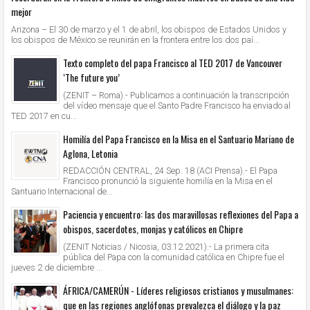
mejor
Arizona – El 30 de marzo y el 1 de abril, los obispos de Estados Unidos y
los obispos de México se reunirán en la frontera entre los dos paí...
Texto completo del papa Francisco al TED 2017 de Vancouver
‘The future you’
(ZENIT – Roma).- Publicamos a continuación la transcripción
del vídeo mensaje que el Santo Padre Francisco ha enviado al
TED 2017 en cu...
Homilía del Papa Francisco en la Misa en el Santuario Mariano de
Aglona, Letonia
REDACCIÓN CENTRAL, 24 Sep. 18 (ACI Prensa).- El Papa
Francisco pronunció la siguiente homilía en la Misa en el
Santuario Internacional de...
Paciencia y encuentro: las dos maravillosas reflexiones del Papa a
obispos, sacerdotes, monjas y católicos en Chipre
(ZENIT Noticias / Nicosia, 03.12.2021).- La primera cita
pública del Papa con la comunidad católica en Chipre fue el
jueves 2 de diciembre ...
ÁFRICA/CAMERÚN - Líderes religiosos cristianos y musulmanes:
que en las regiones anglófonas prevalezca el diálogo y la paz