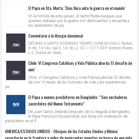
El Papa en Sta. Marta: ‘Dios llora ante la guerra en el mundo’
En la homilía de este jueves, el Santo Padre asegura que
quienes trabajan por la guerra son delincuentes y recuerda a
los operadores de pa...
Comentario a la liturgia dominical
DÉCIMO CUARTO DOMINGO TIEMPO COMÚN Ciclo C Textos:
Is 66, 10-14c; Gal 6, 14-18; Lc 10, 1-12.17-20 P. Antonio Rivero,
L.C. Doctor en Teolo...
Chile: VI Congreso Católicos y Vida Pública aborda 'El desafío de
vivir'
Chile: VI Congreso Católicos y Vida Pública aborda 'El desafío
de vivir' A través de las historias de vida y las experiencias
pe...
El Papa a nuevos presbíteros en Bangladés: “Sois verdaderos
sacerdotes del Nuevo Testamento”
De Juan Carlos Velarde Después de su llegada a Bangladés,
el Papa Francisco ha presidido una Misa con ordenación de
presbíteros en el P...
AMERICA/ESTADOS UNIDOS - Obispos de los Estados Unidos y México
recordarán en la frontera a miles de emigrantes muertos en busca de una vida