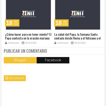
18
18
Abr
Abr
2022
2022
¿Cómo hacer para no tener miedo? El
La salud del Papa, la Semana Santa
Ve
Papa contesta en la oración mariana
contada desde Roma y el Vaticano y el
Ha
de este lunes en la Plaza de San
resumen de noticias en audio
co
Unknown
18/4/2022
Unknown
18/4/2022
Pedro
so
la
PUBLICAR UN COMENTARIO
Blogger
Facebook
Emoticon