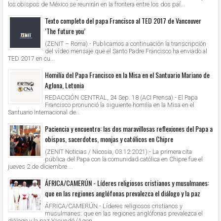
los obispos de México se reunirán en la frontera entre los dos paí...
Texto completo del papa Francisco al TED 2017 de Vancouver
‘The future you’
(ZENIT – Roma).- Publicamos a continuación la transcripción
del vídeo mensaje que el Santo Padre Francisco ha enviado al
TED 2017 en cu...
Homilía del Papa Francisco en la Misa en el Santuario Mariano de
Aglona, Letonia
REDACCIÓN CENTRAL, 24 Sep. 18 (ACI Prensa).- El Papa
Francisco pronunció la siguiente homilía en la Misa en el
Santuario Internacional de...
Paciencia y encuentro: las dos maravillosas reflexiones del Papa a
obispos, sacerdotes, monjas y católicos en Chipre
(ZENIT Noticias / Nicosia, 03.12.2021).- La primera cita
pública del Papa con la comunidad católica en Chipre fue el
jueves 2 de diciembre ...
ÁFRICA/CAMERÚN - Líderes religiosos cristianos y musulmanes:
que en las regiones anglófonas prevalezca el diálogo y la paz
ÁFRICA/CAMERÚN - Líderes religiosos cristianos y
musulmanes: que en las regiones anglófonas prevalezca el
diálogo y la paz Yaoundé (Agen...