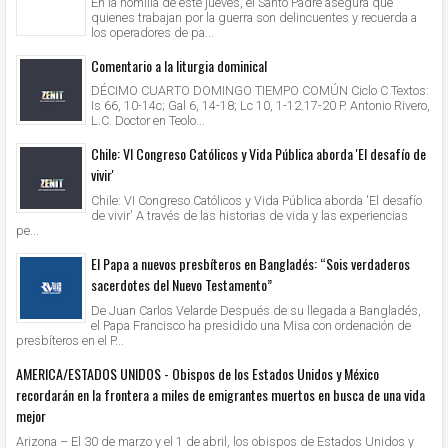
En la homilía de este jueves, el Santo Padre asegura que
quienes trabajan por la guerra son delincuentes y recuerda a
los operadores de pa...
Comentario a la liturgia dominical
DÉCIMO CUARTO DOMINGO TIEMPO COMÚN Ciclo C Textos:
Is 66, 10-14c; Gal 6, 14-18; Lc 10, 1-12.17-20 P. Antonio Rivero,
L.C. Doctor en Teolo...
Chile: VI Congreso Católicos y Vida Pública aborda 'El desafío de
vivir'
Chile: VI Congreso Católicos y Vida Pública aborda 'El desafío
de vivir' A través de las historias de vida y las experiencias
pe...
El Papa a nuevos presbíteros en Bangladés: “Sois verdaderos
sacerdotes del Nuevo Testamento”
De Juan Carlos Velarde Después de su llegada a Bangladés,
el Papa Francisco ha presidido una Misa con ordenación de
presbíteros en el P...
AMERICA/ESTADOS UNIDOS - Obispos de los Estados Unidos y México
recordarán en la frontera a miles de emigrantes muertos en busca de una vida
mejor
Arizona – El 30 de marzo y el 1 de abril, los obispos de Estados Unidos y