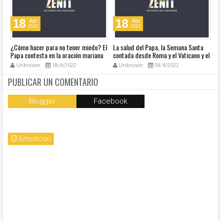
18
18
Abr
Abr
2022
2022
¿Cómo hacer para no tener miedo? El
La salud del Papa, la Semana Santa
Ve
Papa contesta en la oración mariana
contada desde Roma y el Vaticano y el
Ha
de este lunes en la Plaza de San
resumen de noticias en audio
co
Unknown
18/4/2022
Unknown
18/4/2022
Pedro
so
la
PUBLICAR UN COMENTARIO
Blogger
Facebook
Emoticon