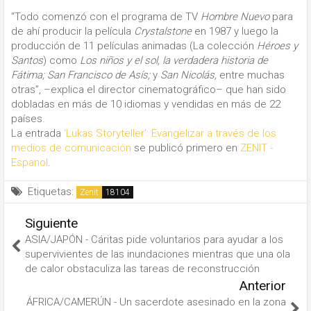
“Todo comenzó con el programa de TV
Hombre Nuevo
para
de ahí producir la película
Crystalstone
en 1987 y luego la
producción de 11 películas animadas (La colección
Héroes y
Santos
) como
Los niños y el sol, la verdadera historia de
Fátima;
San Francisco de Asís;
y
San Nicolás,
entre muchas
otras”, –explica el director cinematográfico– que han sido
dobladas en más de 10 idiomas y vendidas en más de 22
países.
La entrada
‘Lukas Storyteller’: Evangelizar a través de los
medios de comunicación
se publicó primero en
ZENIT -
Espanol
.
Etiquetas:
Zenit
Siguiente
ASIA/JAPÓN - Cáritas pide voluntarios para ayudar a los
supervivientes de las inundaciones mientras que una ola
de calor obstaculiza las tareas de reconstrucción
Anterior
ÁFRICA/CAMERÚN - Un sacerdote asesinado en la zona