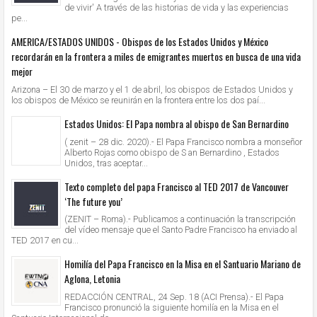
de vivir' A través de las historias de vida y las experiencias
pe...
AMERICA/ESTADOS UNIDOS - Obispos de los Estados Unidos y México
recordarán en la frontera a miles de emigrantes muertos en busca de una vida
mejor
Arizona – El 30 de marzo y el 1 de abril, los obispos de Estados Unidos y
los obispos de México se reunirán en la frontera entre los dos paí...
Estados Unidos: El Papa nombra al obispo de San Bernardino
( zenit – 28 dic. 2020).- El Papa Francisco nombra a monseñor
Alberto Rojas como obispo de S an Bernardino , Estados
Unidos, tras aceptar...
Texto completo del papa Francisco al TED 2017 de Vancouver
‘The future you’
(ZENIT – Roma).- Publicamos a continuación la transcripción
del vídeo mensaje que el Santo Padre Francisco ha enviado al
TED 2017 en cu...
Homilía del Papa Francisco en la Misa en el Santuario Mariano de
Aglona, Letonia
REDACCIÓN CENTRAL, 24 Sep. 18 (ACI Prensa).- El Papa
Francisco pronunció la siguiente homilía en la Misa en el