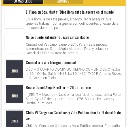
LO MÁS LEIDO
ARCHIVO
El Papa en Sta. Marta: ‘Dios llora ante la guerra en el mundo’
En la homilía de este jueves, el Santo Padre asegura que
quienes trabajan por la guerra son delincuentes y recuerda a
los operadores de pa...
No se puede entender a Jesús sin su Madre
Ciudad del Vaticano, 2 enero 2015 (VIS).-Este jueves,
solemnidad de Santa María Madre de Dios y octava de
Navidad, el Santo Padre ha presid...
Comentario a la liturgia dominical
DÉCIMO CUARTO DOMINGO TIEMPO COMÚN Ciclo C Textos:
Is 66, 10-14c; Gal 6, 14-18; Lc 10, 1-12.17-20 P. Antonio Rivero,
L.C. Doctor en Teolo...
Beato Daniel Alejo Brottier – 28 de febrero
(ZENIT – Madrid).- Nació en la localidad francesa de La Ferté
Saint-Cyr el 7 de septiembre de 1876. Sus padres, Jean y
Bertha, humildes...
Chile: VI Congreso Católicos y Vida Pública aborda 'El desafío de
vivir'
Chile: VI Congreso Católicos y Vida Pública aborda 'El desafío