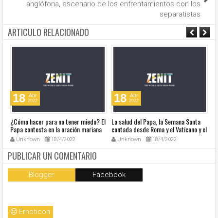
anglófona, escenario de los enfrentamientos con los
separatistas
ARTICULO RELACIONADO
18
18
Abr
Abr
2022
2022
¿Cómo hacer para no tener miedo? El
La salud del Papa, la Semana Santa
Ve
Papa contesta en la oración mariana
contada desde Roma y el Vaticano y el
Ha
de este lunes en la Plaza de San
resumen de noticias en audio
co
Unknown
18/4/2022
Unknown
18/4/2022
Pedro
so
la
PUBLICAR UN COMENTARIO
Blogger
Facebook
Emoticon