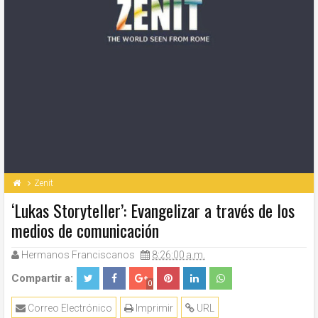
Zenit
‘Lukas Storyteller’: Evangelizar a través de los
medios de comunicación
Hermanos Franciscanos
8:26:00 a.m.
Compartir a:
0
Correo Electrónico
Imprimir
URL