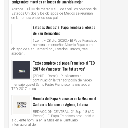
emigrantes muertos en busca de una vida mejor
Arizona – El 30 de marzo y el 1 de abril, los obispos de
Estados Unidos y los obispos de México se reunirán
en la frontera entre los dos paí...
Estados Unidos: El Papa nombra al obispo
de San Bernardino
( zenit – 28 dic. 2020).- El Papa Francisco
nombra a monseñor Alberto Rojas como
obispo de S an Bernardino , Estados Unidos, tras
aceptar...
Texto completo del papa Francisco al TED
2017 de Vancouver ‘The future you’
(ZENIT – Roma).- Publicamos a
continuación la transcripción del vídeo
mensaje que el Santo Padre Francisco ha enviado al
TED 2017 en cu...
Homilía del Papa Francisco en la Misa en el
Santuario Mariano de Aglona, Letonia
REDACCIÓN CENTRAL, 24 Sep. 18 (ACI
Prensa).- El Papa Francisco pronunció la
siguiente homilía en la Misa en el Santuario
Internacional de...