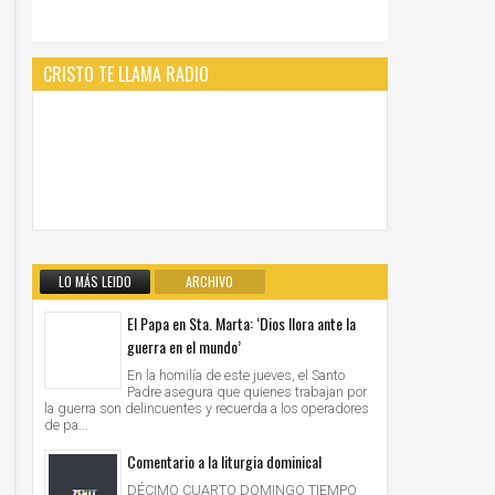
CRISTO TE LLAMA RADIO
LO MÁS LEIDO
ARCHIVO
El Papa en Sta. Marta: ‘Dios llora ante la
guerra en el mundo’
En la homilía de este jueves, el Santo
Padre asegura que quienes trabajan por
la guerra son delincuentes y recuerda a los operadores
de pa...
Comentario a la liturgia dominical
DÉCIMO CUARTO DOMINGO TIEMPO