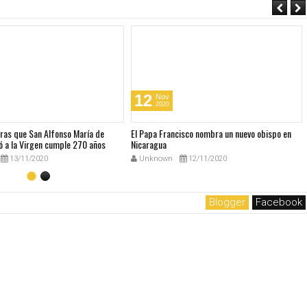
12
Nov
2020
bras que San Alfonso María de
El Papa Francisco nombra un nuevo obispo en
ó a la Virgen cumple 270 años
Nicaragua
13/11/2020
Unknown
12/11/2020
Blogger
Facebook