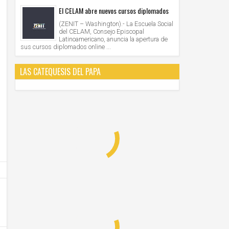
El CELAM abre nuevos cursos diplomados
(ZENIT – Washington).- La Escuela Social
del CELAM, Consejo Episcopal
Latinoamericano, anuncia la apertura de
sus cursos diplomados online ...
LAS CATEQUESIS DEL PAPA