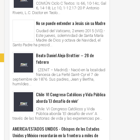
COMÚN Ciclo C Textos: Is 66, 10-14c; Gal
6, 14-18; Lc 10, 1-12.17-20 P. Antonio
Rivero, L.C. Doctor en Teolo...
No se puede entender a Jesús sin su Madre
Ciudad del Vaticano, 2 enero 2015 (VIS).-
Este jueves, solemnidad de Santa María
Madre de Dios y octava de Navidad, el
Santo Padre ha presid...
Beato Daniel Alejo Brottier – 28 de
febrero
(ZENIT – Madrid).- Nació en la localidad
francesa de La Ferté Saint-Cyr el 7 de
septiembre de 1876. Sus padres, Jean y Bertha,
humildes...
Chile: VI Congreso Católicos y Vida Pública
aborda 'El desafío de vivir'
Chile: VI Congreso Católicos y Vida
Pública aborda 'El desafío de vivir' A
través de las historias de vida y las experiencias pe...
AMERICA/ESTADOS UNIDOS - Obispos de los Estados
Unidos y México recordarán en la frontera a miles de