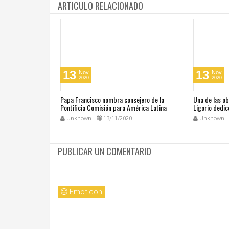
ARTICULO RELACIONADO
13
13
Nov
Nov
2020
2020
cos en su día de
Papa Francisco nombra consejero de la
Una de las o
 San Juan Pablo II
Pontificia Comisión para América Latina
Ligorio dedic
Unknown
13/11/2020
Unknown
PUBLICAR UN COMENTARIO
Emoticon