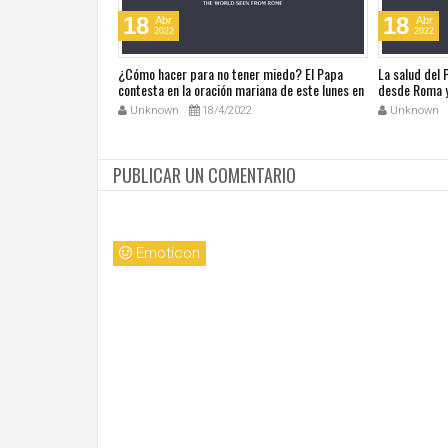
18
18
Abr
Abr
2022
2022
ública de Grecia
¿Cómo hacer para no tener miedo? El Papa
La salud del
omáticas
contesta en la oración mariana de este lunes en
desde Roma y
la Plaza de San Pedro
noticias en a
Unknown
18/4/2022
Unknown
PUBLICAR UN COMENTARIO
Emoticon