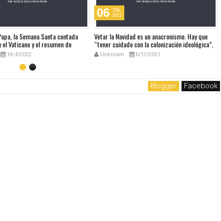
06
Dic
2021
 Papa, la Semana Santa contada
Vetar la Navidad es un anacronismo. Hay que
 el Vaticano y el resumen de
“tener cuidado con la colonización ideológica”,
udio
dice el Papa sobre el Manual europeo que
18/4/2022
Unknown
6/12/2021
prohibía la Navidad
Blogger
Facebook