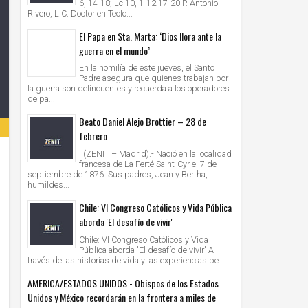
6, 14-18; Lc 10, 1-12.17-20 P. Antonio
Rivero, L.C. Doctor en Teolo...
El Papa en Sta. Marta: ‘Dios llora ante la
guerra en el mundo’
En la homilía de este jueves, el Santo
Padre asegura que quienes trabajan por
la guerra son delincuentes y recuerda a los operadores
de pa...
Beato Daniel Alejo Brottier – 28 de
febrero
(ZENIT – Madrid).- Nació en la localidad
francesa de La Ferté Saint-Cyr el 7 de
septiembre de 1876. Sus padres, Jean y Bertha,
humildes...
Chile: VI Congreso Católicos y Vida Pública
aborda 'El desafío de vivir'
Chile: VI Congreso Católicos y Vida
Pública aborda 'El desafío de vivir' A
través de las historias de vida y las experiencias pe...
AMERICA/ESTADOS UNIDOS - Obispos de los Estados
Unidos y México recordarán en la frontera a miles de