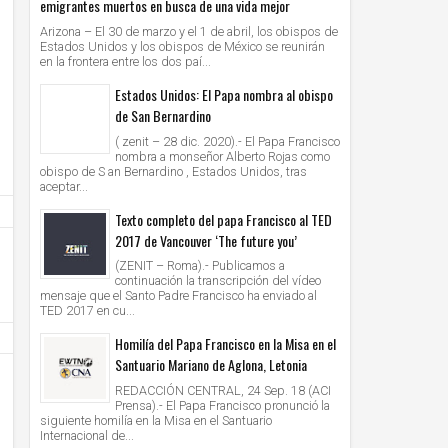
emigrantes muertos en busca de una vida mejor
Arizona – El 30 de marzo y el 1 de abril, los obispos de
Estados Unidos y los obispos de México se reunirán
en la frontera entre los dos paí...
Estados Unidos: El Papa nombra al obispo
de San Bernardino
( zenit – 28 dic. 2020).- El Papa Francisco
nombra a monseñor Alberto Rojas como
obispo de S an Bernardino , Estados Unidos, tras
aceptar...
Texto completo del papa Francisco al TED
2017 de Vancouver ‘The future you’
(ZENIT – Roma).- Publicamos a
continuación la transcripción del vídeo
mensaje que el Santo Padre Francisco ha enviado al
TED 2017 en cu...
Homilía del Papa Francisco en la Misa en el
Santuario Mariano de Aglona, Letonia
REDACCIÓN CENTRAL, 24 Sep. 18 (ACI
Prensa).- El Papa Francisco pronunció la
siguiente homilía en la Misa en el Santuario
Internacional de...