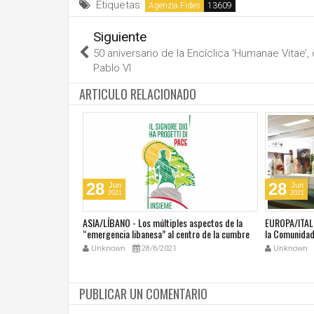
Etiquetas:
Agenzia Fides
Siguiente
50 aniversario de la Encíclica ‘Humanae Vitae’,
Pablo VI
ARTICULO RELACIONADO
28
28
Jun
Jun
2021
2021
última masacre en
ASIA/LÍBANO - Los múltiples aspectos de la
EUROPA/ITALI
tar vivir con miedo"
“emergencia libanesa” al centro de la cumbre
la Comunidad 
eclesial convocada por el Papa Francisco
Unknown
28/6/2021
Unknown
PUBLICAR UN COMENTARIO