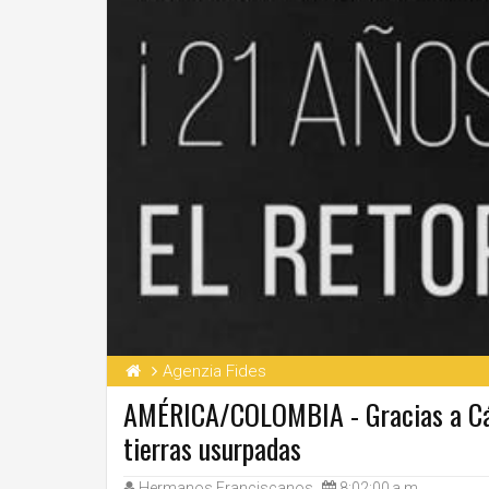
Agenzia Fides
AMÉRICA/COLOMBIA - Gracias a Cári
tierras usurpadas
Hermanos Franciscanos
8:02:00 a.m.