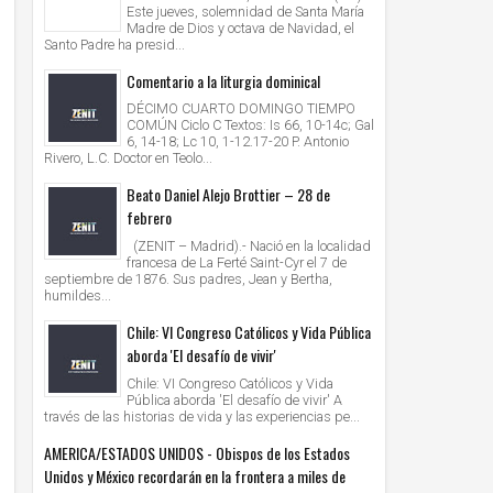
Este jueves, solemnidad de Santa María
Madre de Dios y octava de Navidad, el
Santo Padre ha presid...
Comentario a la liturgia dominical
DÉCIMO CUARTO DOMINGO TIEMPO
COMÚN Ciclo C Textos: Is 66, 10-14c; Gal
6, 14-18; Lc 10, 1-12.17-20 P. Antonio
Rivero, L.C. Doctor en Teolo...
Beato Daniel Alejo Brottier – 28 de
febrero
(ZENIT – Madrid).- Nació en la localidad
francesa de La Ferté Saint-Cyr el 7 de
septiembre de 1876. Sus padres, Jean y Bertha,
humildes...
Chile: VI Congreso Católicos y Vida Pública
aborda 'El desafío de vivir'
Chile: VI Congreso Católicos y Vida
Pública aborda 'El desafío de vivir' A
través de las historias de vida y las experiencias pe...
AMERICA/ESTADOS UNIDOS - Obispos de los Estados
Unidos y México recordarán en la frontera a miles de