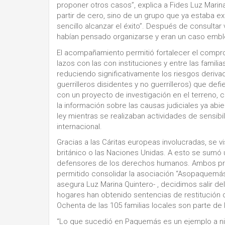
proponer otros casos”, explica a Fides Luz Marina
partir de cero, sino de un grupo que ya estaba
sencillo alcanzar el éxito”. Después de consultar
habían pensado organizarse y eran un caso emble
El acompañamiento permitió fortalecer el compro
lazos con las con instituciones y entre las famili
reduciendo significativamente los riesgos deriva
guerrilleros disidentes y no guerrilleros) que de
con un proyecto de investigación en el terreno, 
la información sobre las causas judiciales ya abi
ley mientras se realizaban actividades de sensibil
internacional.
Gracias a las Cáritas europeas involucradas, se v
británico o las Naciones Unidas. A esto se sumó 
defensores de los derechos humanos. Ambos proy
permitido consolidar la asociación “Asopaquemás”
asegura Luz Marina Quintero- , decidimos salir d
hogares han obtenido sentencias de restitución 
Ochenta de las 105 familias locales son parte de 
“Lo que sucedió en Paquemás es un ejemplo a ni