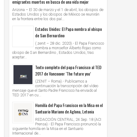
emigrantes muertos en busca de una vida mejor
Arizona – El 30 de marzo y el 1 de abril, los obispos de
Estados Unidos y los obispos de México se reunirán
en la frontera entre los dos paí...
Estados Unidos: El Papa nombra al obispo
de San Bernardino
( zenit – 28 dic. 2020).- El Papa Francisco
nombra a monseñor Alberto Rojas como
obispo de S an Bernardino , Estados Unidos, tras
aceptar...
Texto completo del papa Francisco al TED
2017 de Vancouver ‘The future you’
(ZENIT – Roma).- Publicamos a
continuación la transcripción del vídeo
mensaje que el Santo Padre Francisco ha enviado al
TED 2017 en cu...
Homilía del Papa Francisco en la Misa en el
Santuario Mariano de Aglona, Letonia
REDACCIÓN CENTRAL, 24 Sep. 18 (ACI
Prensa).- El Papa Francisco pronunció la
siguiente homilía en la Misa en el Santuario
Internacional de...