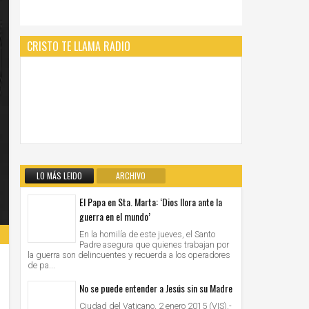
CRISTO TE LLAMA RADIO
LO MÁS LEIDO
ARCHIVO
El Papa en Sta. Marta: ‘Dios llora ante la
guerra en el mundo’
En la homilía de este jueves, el Santo
Padre asegura que quienes trabajan por
la guerra son delincuentes y recuerda a los operadores
de pa...
No se puede entender a Jesús sin su Madre
Ciudad del Vaticano, 2 enero 2015 (VIS).-