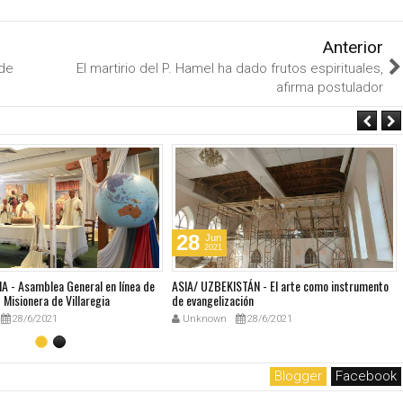
Anterior
 de
El martirio del P. Hamel ha dado frutos espirituales,
afirma postulador
28
Jun
2021
A - Asamblea General en línea de
ASIA/ UZBEKISTÁN - El arte como instrumento
Misionera de Villaregia
de evangelización
28/6/2021
Unknown
28/6/2021
Blogger
Facebook