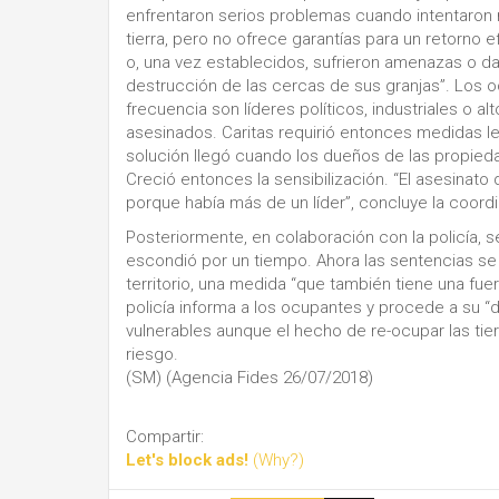
enfrentaron serios problemas cuando intentaron r
tierra, pero no ofrece garantías para un retorno e
o, una vez establecidos, sufrieron amenazas o da
destrucción de las cercas de sus granjas”. Los o
frecuencia son líderes políticos, industriales o alt
asesinados. Caritas requirió entonces medidas le
solución llegó cuando los dueños de las propie
Creció entonces la sensibilización. “El asesinato 
porque había más de un líder”, concluye la coord
Posteriormente, en colaboración con la policía,
escondió por un tiempo. Ahora las sentencias se
territorio, una medida “que también tiene una fue
policía informa a los ocupantes y procede a su “d
vulnerables aunque el hecho de re-ocupar las tier
riesgo.
(SM) (Agencia Fides 26/07/2018)
Compartir:
Let's block ads!
(Why?)