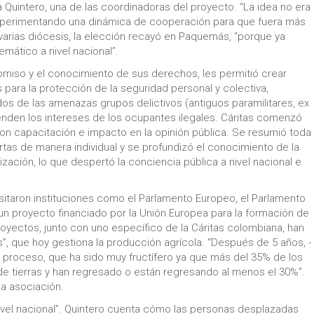
 Quintero, una de las coordinadoras del proyecto. “La idea no era
 experimentando una dinámica de cooperación para que fuera más
 varias diócesis, la elección recayó en Paquemás, “porque ya
mático a nivel nacional”.
miso y el conocimiento de sus derechos, les permitió crear
as para la protección de la seguridad personal y colectiva,
dos de las amenazas grupos delictivos (antiguos paramilitares, ex
fienden los intereses de los ocupantes ilegales. Cáritas comenzó
con capacitación e impacto en la opinión pública. Se resumió toda
ertas de manera individual y se profundizó el conocimiento de la
ización, lo que despertó la conciencia pública a nivel nacional e
isitaron instituciones como el Parlamento Europeo, el Parlamento
un proyecto financiado por la Unión Europea para la formación de
ectos, junto con uno específico de la Cáritas colombiana, han
, que hoy gestiona la producción agrícola. “Después de 5 años, -
el proceso, que ha sido muy fructífero ya que más del 35% de los
de tierras y han regresado o están regresando al menos el 30%”.
la asociación.
vel nacional”. Quintero cuenta cómo las personas desplazadas