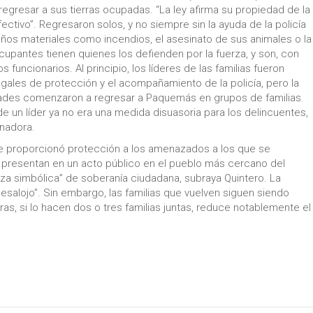
egresar a sus tierras ocupadas. “La ley afirma su propiedad de la
fectivo”. Regresaron solos, y no siempre sin la ayuda de la policía
ños materiales como incendios, el asesinato de sus animales o la
cupantes tienen quienes los defienden por la fuerza, y son, con
os funcionarios. Al principio, los líderes de las familias fueron
gales de protección y el acompañamiento de la policía, pero la
dades comenzaron a regresar a Paquemás en grupos de familias.
de un líder ya no era una medida disuasoria para los delincuentes,
inadora.
 se proporcionó protección a los amenazados a los que se
 presentan en un acto público en el pueblo más cercano del
rza simbólica” de soberanía ciudadana, subraya Quintero. La
esalojo”. Sin embargo, las familias que vuelven siguen siendo
ras, si lo hacen dos o tres familias juntas, reduce notablemente el